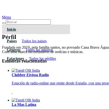
Menu
Inicio
Pérfil
Paises
Todos los paises
Fundada em 2019, pela família santos, no povoado Cana Brava Água D
Géneros
Todos los géneros
Com uma marca inconfundível de notícias e músicas.
Estaciones
Todos los pérfiles
Emisoras relacionadas
Clubber Eivissa Radio
Estación de radio-online que emite desde España, con una prog
La Mas Latina