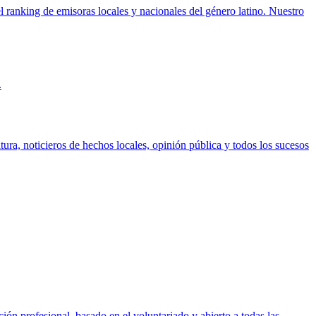
ranking de emisoras locales y nacionales del género latino. Nuestro
.
ura, noticieros de hechos locales, opinión pública y todos los sucesos
ón profesional, basado en el voluntariado y abierto a todas las