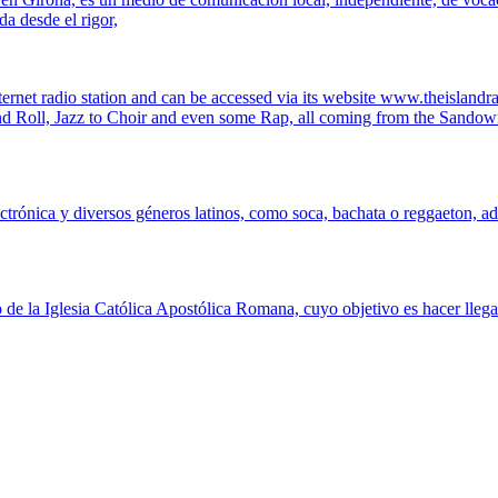
da desde el rigor,
t radio station and can be accessed via its website www.theislandradio
and Roll, Jazz to Choir and even some Rap, all coming from the Sandow
ectrónica y diversos géneros latinos, como soca, bachata o reggaeton, a
 de la Iglesia Católica Apostólica Romana, cuyo objetivo es hacer llega