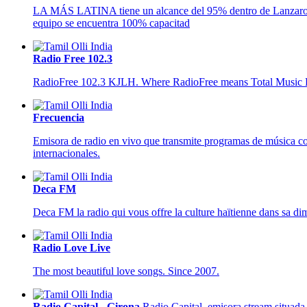
LA MÁS LATINA tiene un alcance del 95% dentro de Lanzarote y 
equipo se encuentra 100% capacitad
Radio Free 102.3
RadioFree 102.3 KJLH. Where RadioFree means Total Music E
Frecuencia
Emisora de radio en vivo que transmite programas de música con 
internacionales.
Deca FM
Deca FM la radio qui vous offre la culture haïtienne dans sa di
Radio Love Live
The most beautiful love songs. Since 2007.
Radio Capital - Girona
Radio Capital, emisora stream situada