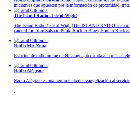
iniciativas que apuesten por la información de proximidad, trata
The Island Radio - Isle of Wight
The Island Radio (Isle of Wight)The ISLAND RADIO is an interne
catered for, from Salsa to Punk, Rock to Blues, Soul to Rock 
Radio Mix Zona
Estación de radio online de Nicaragua, dedicada a la música el
Radio Alégrate
Radio Alégrate es una herramienta de evangelización al servicio