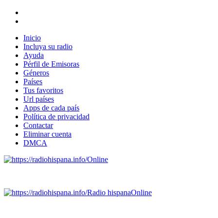
Inicio
Incluya su radio
Ayuda
Pérfil de Emisoras
Géneros
Países
Tus favoritos
Url países
Apps de cada país
Política de privacidad
Contactar
Eliminar cuenta
DMCA
Online
Emisoras de radio por web y móvil.
Radio hispana
Online
Todas las principales estaciones de radio del mundo hispano
SALVADOR, ESPAÑA, GUATEMALA, HAITI, HONDURAS, J