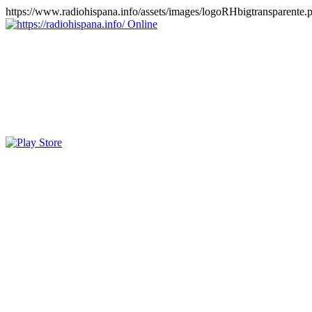
https://www.radiohispana.info/assets/images/logoRHbigtransparente.
Online
https://radiohispana.info
Tiene 15.505 emisoras de radio por web y móvil, para que los pu
COSTA RICA, CUBA, ECUADOR, EL SALVADOR, ESPAÑA,
PERÚ, PORTUGAL, PUERTO RICO, REINO UNIDO, RUMANIA, DO
oirlas, además los puedes disfrutar también en el celular/móvil Android