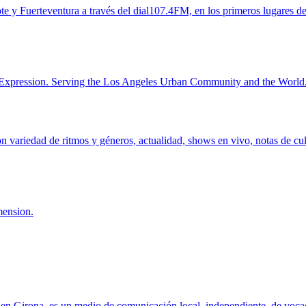
Fuerteventura a través del dial107.4FM, en los primeros lugares del 
xpression. Serving the Los Angeles Urban Community and the World
variedad de ritmos y géneros, actualidad, shows en vivo, notas de cult
mension.
 en Girona, es un medio de comunicación local, independiente, de vocaci