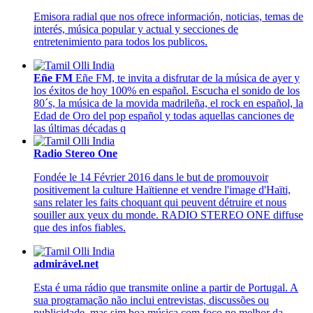
Emisora radial que nos ofrece información, noticias, temas de
interés, música popular y actual y secciones de
entretenimiento para todos los publicos.
Eñe FM
Eñe FM, te invita a disfrutar de la música de ayer y
los éxitos de hoy 100% en español. Escucha el sonido de los
80´s, la música de la movida madrileña, el rock en español, la
Edad de Oro del pop español y todas aquellas canciones de
las últimas décadas q
Radio Stereo One
Fondée le 14 Février 2016 dans le but de promouvoir
positivement la culture Haïtienne et vendre l'image d'Haïti,
sans relater les faits choquant qui peuvent détruire et nous
souiller aux yeux du monde. RADIO STEREO ONE diffuse
que des infos fiables.
admirável.net
Esta é uma rádio que transmite online a partir de Portugal. A
sua programação não inclui entrevistas, discussões ou
publicidade, mas sim boa música com foco no melhor da