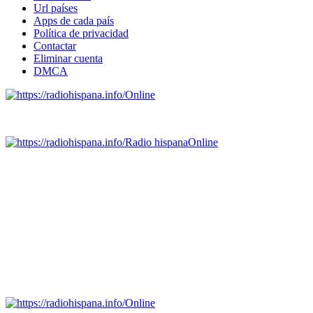
Url países
Apps de cada país
Política de privacidad
Contactar
Eliminar cuenta
DMCA
Online
Emisoras de radio por web y móvil.
Radio hispana
Online
Todas las principales estaciones de radio del mundo hispano,
portugués-brasileiro y anglosajon (ARGENTINA, BOLIVIA,
BRASIL, CHILE, COLOMBIA, COSTA RICA, CUBA,
ECUADOR, EL SALVADOR, ESPAÑA, GUATEMALA,
HAITI, HONDURAS, JAMAICA, MÉXICO, NICARAGUA,
PANAMA, PARAGUAY, PERÚ, PORTUGAL, PUERTO RICO,
REINO UNIDO, DOMINICANA, TRINIDAD AND TOBAGO,
URUGUAY y VENEZUELA). Haga clic en el logo de las
estaciones de radio para oirlas. (Estamos trabajando incorporando
más estaciones diariamente).
Online