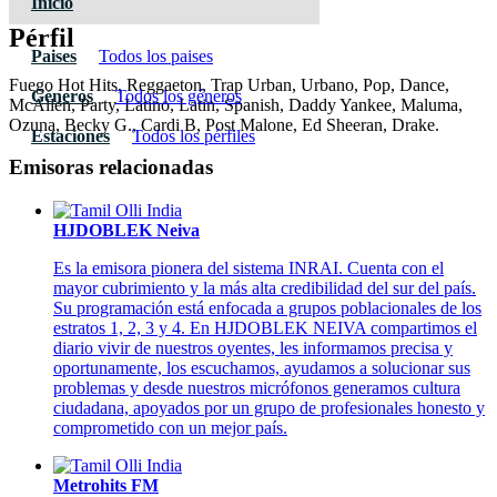
Inicio
Pérfil
Paises
Todos los paises
Fuego Hot Hits, Reggaeton, Trap Urban, Urbano, Pop, Dance,
Géneros
Todos los géneros
McAllen, Party, Latino, Latin, Spanish, Daddy Yankee, Maluma,
Ozuna, Becky G., Cardi B, Post Malone, Ed Sheeran, Drake.
Estaciones
Todos los pérfiles
Emisoras relacionadas
HJDOBLEK Neiva
Es la emisora pionera del sistema INRAI. Cuenta con el
mayor cubrimiento y la más alta credibilidad del sur del país.
Su programación está enfocada a grupos poblacionales de los
estratos 1, 2, 3 y 4. En HJDOBLEK NEIVA compartimos el
diario vivir de nuestros oyentes, les informamos precisa y
oportunamente, los escuchamos, ayudamos a solucionar sus
problemas y desde nuestros micrófonos generamos cultura
ciudadana, apoyados por un grupo de profesionales honesto y
comprometido con un mejor país.
Metrohits FM