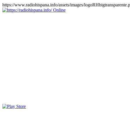
https://www.radiohispana.info/assets/images/logoRHbigtransparente.
Online
https://radiohispana.info
Tiene 15.505 emisoras de radio por web y móvil, para que los
puedas disfrutar, entretenimiento, información y música de todos los
géneros. Países: ARGENTINA, BOLIVIA, BRASIL, CHILE,
COLOMBIA, COSTA RICA, CUBA, ECUADOR, EL
SALVADOR, ESPAÑA, EE.UU, GUATEMALA, HAITI,
HONDURAS, JAMAICA, MARRUECOS, MÉXICO,
NICARAGUA, PANAMA, PARAGUAY, PERÚ, PORTUGAL,
PUERTO RICO, REINO UNIDO, RUMANIA, DOMINICANA,
TRINIDAD AND TOBAGO, URUGUAY y VENEZUELA.
Haga clic en el logo de las estaciones de radio para oirlas, además
los puedes disfrutar también en el celular/móvil Android, en el
Google Play Store, tiene función de grabación, podrás grabar y
crearte playlists gratis. Descargas: