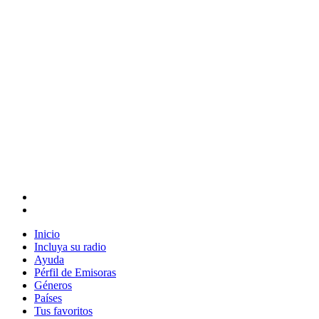
Inicio
Incluya su radio
Ayuda
Pérfil de Emisoras
Géneros
Países
Tus favoritos