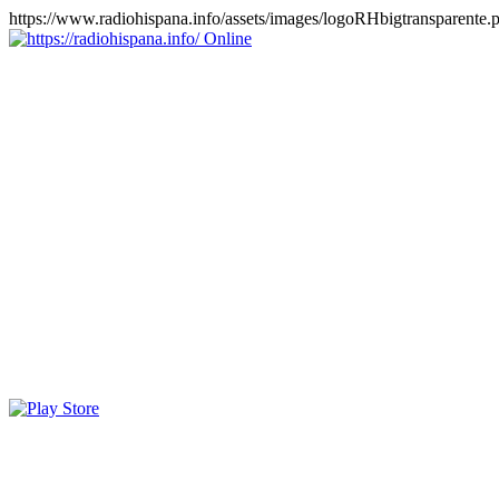
https://www.radiohispana.info/assets/images/logoRHbigtransparente.
Online
https://radiohispana.info
Tiene 15.505 emisoras de radio por web y móvil, para que los
puedas disfrutar, entretenimiento, información y música de todos los
géneros. Países: ARGENTINA, BOLIVIA, BRASIL, CHILE,
COLOMBIA, COSTA RICA, CUBA, ECUADOR, EL
SALVADOR, ESPAÑA, EE.UU, GUATEMALA, HAITI,
HONDURAS, JAMAICA, MARRUECOS, MÉXICO,
NICARAGUA, PANAMA, PARAGUAY, PERÚ, PORTUGAL,
PUERTO RICO, REINO UNIDO, RUMANIA, DOMINICANA,
TRINIDAD AND TOBAGO, URUGUAY y VENEZUELA.
Haga clic en el logo de las estaciones de radio para oirlas, además
los puedes disfrutar también en el celular/móvil Android, en el
Google Play Store, tiene función de grabación, podrás grabar y
crearte playlists gratis. Descargas: