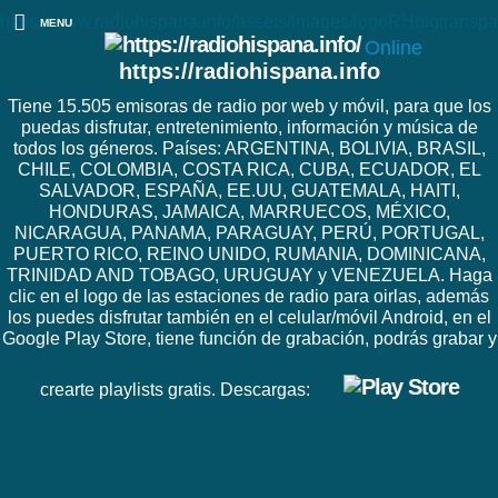
https://www.radiohispana.info/assets/images/logoRHbigtranspa
MENU
Online
https://radiohispana.info
Tiene 15.505 emisoras de radio por web y móvil, para que los
puedas disfrutar, entretenimiento, información y música de
todos los géneros. Países: ARGENTINA, BOLIVIA, BRASIL,
CHILE, COLOMBIA, COSTA RICA, CUBA, ECUADOR, EL
SALVADOR, ESPAÑA, EE.UU, GUATEMALA, HAITI,
HONDURAS, JAMAICA, MARRUECOS, MÉXICO,
NICARAGUA, PANAMA, PARAGUAY, PERÚ, PORTUGAL,
PUERTO RICO, REINO UNIDO, RUMANIA, DOMINICANA,
TRINIDAD AND TOBAGO, URUGUAY y VENEZUELA. Haga
clic en el logo de las estaciones de radio para oirlas, además
los puedes disfrutar también en el celular/móvil Android, en el
Google Play Store, tiene función de grabación, podrás grabar y
crearte playlists gratis. Descargas: