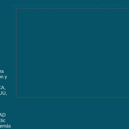
https://www.radiohispana.info/assets/images/logoRHbigt
ra
ón y
CA,
UU,
DAD
lic
además