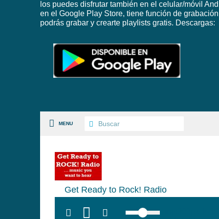
los puedes disfrutar también en el celular/móvil And
en el Google Play Store, tiene función de grabación
podrás grabar y crearte playlists gratis. Descargas:
MENU
S PAISES
Get Ready to Rock! Radio
 GÉNEROS
top:300px; left