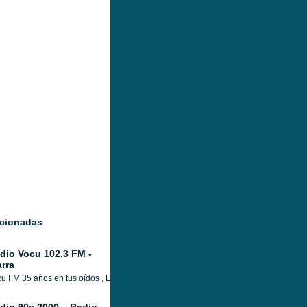
acionadas
dio Vocu 102.3 FM -
arra
u FM 35 años en tus oídos , La primera FM. De Imbabura legalmente asignada , la r