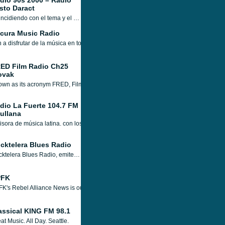
dio 90s 2000 – Radio
sto Daract
Coincidiendo con el tema y el estilo de transmisión y presentación bastante bien Radio 90s 2000 - Radio Justo Daract establece el punto de referencia para otras estaciones de radio en línea sobre cómo promover un programa de radio al número deseado y dirigirse a los oyentes de manera efectiva de una manera mayor. Esta es una radio muy popular.
cura Music Radio
 a disfrutar de la música en todos sus estilos...
ED Film Radio Ch25
ovak
wn as its acronym FRED, Film Radio Entertainment & Dialogue is a web radio statio
dio La Fuerte 104.7 FM
Sullana
sora de música latina. con los mejores locutores para alegrarte el día.
cktelera Blues Radio
Cocktelera Blues Radio, emite música las 24 horas del día ininterrumpidamente, hay una gran selección de estilos musicales referentes al Blues.
PFK
K's Rebel Alliance News is our nightly weekday English-language locally produced 
assical KING FM 98.1
at Music. All Day. Seattle.