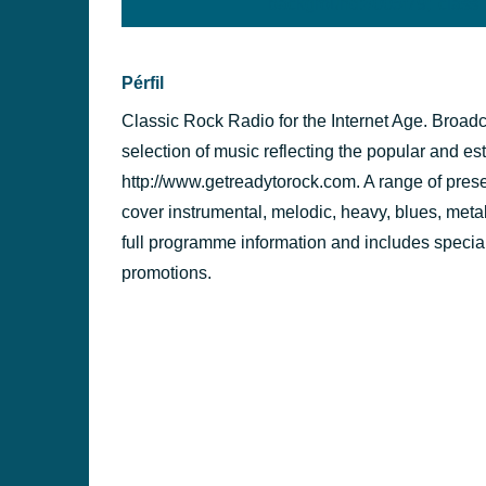
background:#005f79;' class=
PÉRFILES
Pérfil
Classic Rock Radio for the Internet Age. Broadc
selection of music reflecting the popular and e
http://www.getreadytorock.com. A range of pre
cover instrumental, melodic, heavy, blues, metal
full programme information and includes special f
promotions.