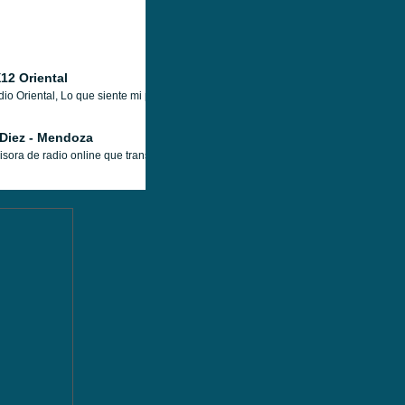
12 Oriental
io Oriental, Lo que siente mi país. Emisora de radio, Cerrito 475, Montevideo, Urug
Diez - Mendoza
sora de radio online que transmite desde Mendoza, Argentina, con una programación