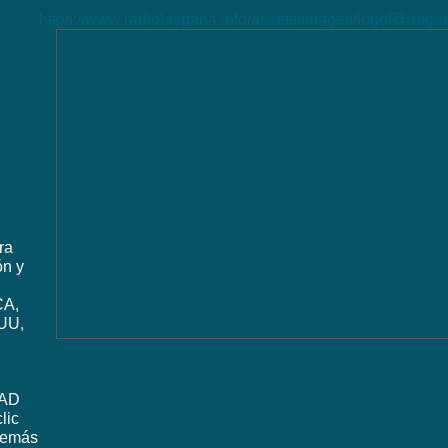
https://www.radiohispana.info/assets/images/logoRHbigt
ra
ón y
CA,
UU,
DAD
lic
además