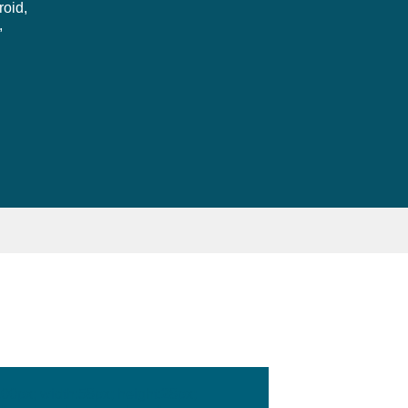
roid,
,
:100px; width:58px; height:28px;