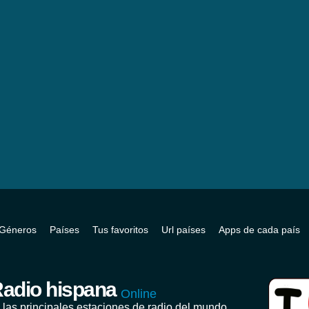
Géneros
Países
Tus favoritos
Url países
Apps de cada país
adio hispana
Online
 las principales estaciones de radio del mundo