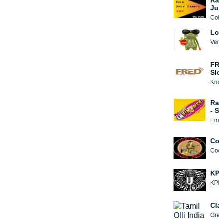
Ra
Ju
Lo
Ven
FR
Sl
Kno
Ra
- 
Emi
Co
K
KPF
Cl
Gre