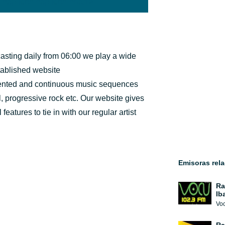
'hap-icon hap-icon-heart'>
asting daily from 06:00 we play a wide
stablished website
sented and continuous music sequences
, progressive rock etc. Our website gives
eatures to tie in with our regular artist
Emisoras rel
Ra
Ib
Voc