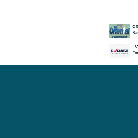
CX
Rad
LV
Emi