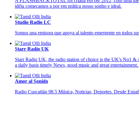
A FLASHBACKTOTAL foi criada em 08/ 2012, com uma ideia de a
idéia começamos a por em prática nosso sonho e ideal.
Studio Radio LC
Somos una emisora que apoya al talento emergente en todos su
Starr Radio UK
Starr Radio UK, the radio station of choice is the UK's No1 & 
a daily basis timely News, good music and great entertainm
Amor al Sonido
Radio Cuscatlán 98.5 Música, Noticias, Deportes. Desde España