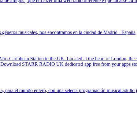
migos , que era fazer uma web radio diferente e que tocasse 24 hora
s géneros musicales, nos encontramos en la ciudad de Madrid - España
Afro-Caribbean Station in the UK. Located at the heart of London, the s
ent. Download STARR RADIO UK dedicated app free from your apps sto
, para el mundo entero, con una selecta programación musical adulto j