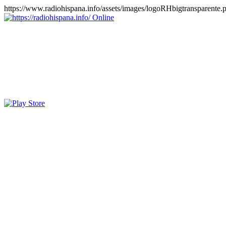
https://www.radiohispana.info/assets/images/logoRHbigtransparente.
Online
https://radiohispana.info
Tiene 15.505 emisoras de radio por web y móvil, para que los pu
COSTA RICA, CUBA, ECUADOR, EL SALVADOR, ESPAÑA,
PERÚ, PORTUGAL, PUERTO RICO, REINO UNIDO, RUMANIA, DO
oirlas, además los puedes disfrutar también en el celular/móvil Android