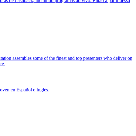
s de flashback, incluindo programas ao vivo. Então a partir dessa
tation assembles some of the finest and top presenters who deliver on
re.
oven en Español e Inglés.