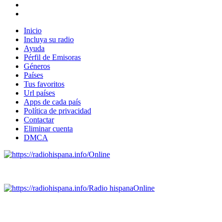
Inicio
Incluya su radio
Ayuda
Pérfil de Emisoras
Géneros
Países
Tus favoritos
Url países
Apps de cada país
Política de privacidad
Contactar
Eliminar cuenta
DMCA
Online
Emisoras de radio por web y móvil.
Radio hispana
Online
Todas las principales estaciones de radio del mundo hispano
SALVADOR, ESPAÑA, GUATEMALA, HAITI, HONDURAS, J