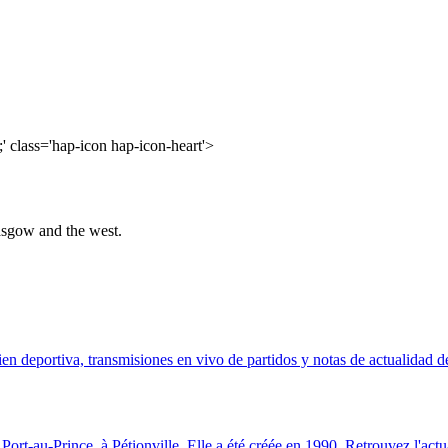
' class='hap-icon hap-icon-heart'>
asgow and the west.
en deportiva, transmisiones en vivo de partidos y notas de actualidad 
t-au-Prince, à Pétionville. Elle a été créée en 1990. Retrouvez l'actualit