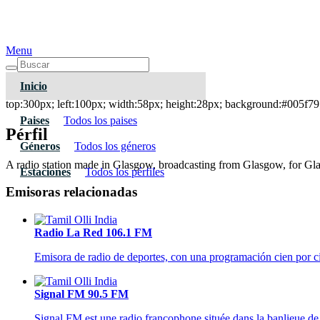
Menu
Inicio
Go Radio Glasgow
top:300px; left:100px; width:58px; height:28px; background:#005f79;
Paises
Todos los paises
Pérfil
Géneros
Todos los géneros
A radio station made in Glasgow, broadcasting from Glasgow, for Gl
Estaciones
Todos los pérfiles
Emisoras relacionadas
Radio La Red 106.1 FM
Emisora de radio de deportes, con una programación cien por ci
Signal FM 90.5 FM
Signal FM est une radio francophone située dans la banlieue de Por