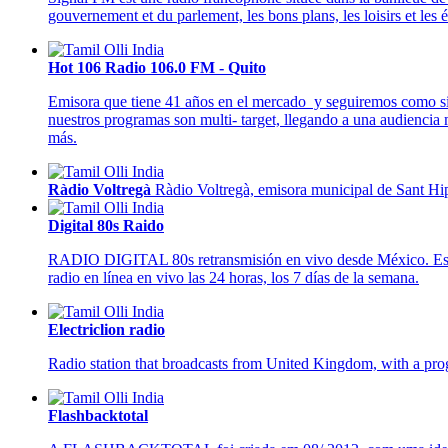
gouvernement et du parlement, les bons plans, les loisirs et les 
Hot 106 Radio 106.0 FM - Quito
Emisora que tiene 41 años en el mercado y seguiremos como siemp
nuestros programas son multi- target, llegando a una audiencia
más.
Ràdio Voltregà
Ràdio Voltregà, emisora municipal de Sant Hi
Digital 80s Raido
RADIO DIGITAL 80s retransmisión en vivo desde México. Esta
radio en línea en vivo las 24 horas, los 7 días de la semana.
Electriclion radio
Radio station that broadcasts from United Kingdom, with a pro
Flashbacktotal