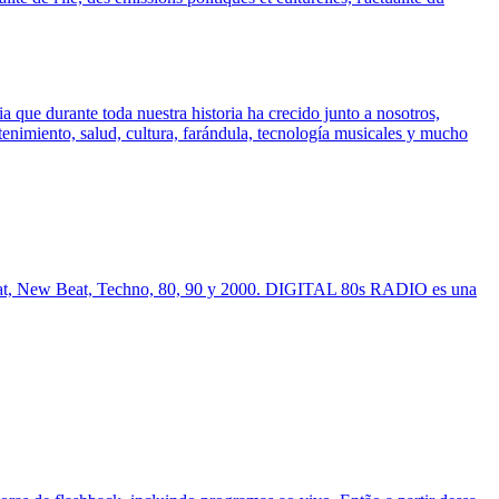
 que durante toda nuestra historia ha crecido junto a nosotros,
enimiento, salud, cultura, farándula, tecnología musicales y mucho
beat, New Beat, Techno, 80, 90 y 2000. DIGITAL 80s RADIO es una