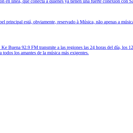
ón en línea, que conecta a quienes ya tienen una fuerte conexión con Sa
el principal está, obviamente, reservado à Música, não apenas a música
 Ke Buena 92.9 FM transmite a las regiones las 24 horas del día, los
 todos los amantes de la música más exigentes.