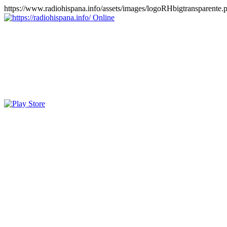
https://www.radiohispana.info/assets/images/logoRHbigtransparente.
Online
https://radiohispana.info
Tiene 15.505 emisoras de radio por web y móvil, para que los pu
COSTA RICA, CUBA, ECUADOR, EL SALVADOR, ESPAÑA,
PERÚ, PORTUGAL, PUERTO RICO, REINO UNIDO, RUMANIA, DO
oirlas, además los puedes disfrutar también en el celular/móvil Android