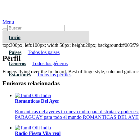
Menu
Inicio
Guitar Genius - GotRadio
top:300px; left:100px; width:58px; height:28px; background:#005f79;
Paises
Todos los paises
Pérfil
Géneros
Todos los géneros
Fingers flying over the fretboard. Best of fingerstyle, solo and guit
Estaciones
Todos los pérfiles
Emisoras relacionadas
Romanticas Del Ayer
Romanticas del ayer es tu nueva radio para disfrutar y poder es
PARAGUAY para todo el mundo ROMANTICAS DEL AYE
Radio Fiesta Vila-real