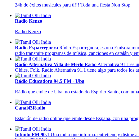
24h de éxitos musicales para ti!!! Toda una fiesta Non Stop
Radio Kenzo
Radio Kenzo
Ràdio Esparreguera
Ràdio Esparreguera, es una Emisora muni
radio transmite programas de música, canciones en catalán y en
Radio Alternativa Villa de Merlo
Radio Alternativa 91.1 es u
Oldies, Folk. Radio Alternativa 91.1 tiene algo para todos los 
Rádio Educadora 94.5 FM - Uba
Rádio que emite de Uba, no estado do Espírito Santo, com uma 
Canal43Radio
Estación de radio online que emite desde España, con una progr
Infinito FM 90.1
Una radio que informa, entretiene y distrae a