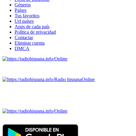
Géneros
Países
Tus favoritos
Url países
Apps de cada país
Política de privacidad
Contactar
Eliminar cuenta
DMCA
Online
Emisoras de radio por web y móvil.
Radio hispana
Online
Todas las principales estaciones de radio del mundo hispano
SALVADOR, ESPAÑA, GUATEMALA, HAITI, HONDURAS, J
DOMINICANA, TRINIDAD AND TOBAGO, URUGUAY y VENEZUELA). Haga 
Online
Nuevo: Emisoras de radio por web y móvil. Descargas: