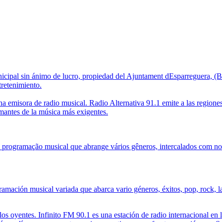
cipal sin ánimo de lucro, propiedad del Ajuntament dEsparreguera, (Bar
tretenimiento.
na emisora de radio musical. Radio Alternativa 91.1 emite a las regione
amantes de la música más exigentes.
programação musical que abrange vários gêneros, intercalados com not
amación musical variada que abarca vario géneros, éxitos, pop, rock, l
 los oyentes. Infinito FM 90.1 es una estación de radio internacional e