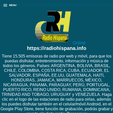
https://www.radiohispana.info/assets/images/logoRHbigtranspa
MENU
Online
https://radiohispana.info
Tiene 15.505 emisoras de radio por web y móvil, para que los
puedas disfrutar, entretenimiento, información y música de
todos los géneros. Países: ARGENTINA, BOLIVIA, BRASIL,
CHILE, COLOMBIA, COSTA RICA, CUBA, ECUADOR, EL
SALVADOR, ESPAÑA, EE.UU, GUATEMALA, HAITI,
HONDURAS, JAMAICA, MARRUECOS, MÉXICO,
NICARAGUA, PANAMA, PARAGUAY, PERÚ, PORTUGAL,
PUERTO RICO, REINO UNIDO, RUMANIA, DOMINICANA,
TRINIDAD AND TOBAGO, URUGUAY y VENEZUELA. Haga
clic en el logo de las estaciones de radio para oirlas, además
los puedes disfrutar también en el celular/móvil Android, en el
Google Play Store, tiene función de grabación, podrás grabar y