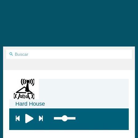
Hard House
top:300px;
left:100px; width:58px;
height:28px; background:#005f79;'
class='hap-icon hap-icon-heart'>