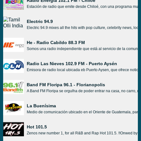
Radio Energía 102.1 FM - Chiloé
Estación de radio que emite desde Chiloé, con una programa musical
Electric 94.9
Electric 94.9 mixes all the hits with pop culture, celebrity news, loca
He - Radio Cabildo 88.3 FM
Somos una radio independiente que está al servicio de la comunida
Radio Las Nieves 102.9 FM - Puerto Aysén
Emisora de radio local ubicada eb Puerto Aysen, que ofrece n
otici
Band FM Floripa 96.1 - Florianopolis
A Band FM Floripa se orgulha de poder entrar na casa, no carro, 
La Buenísima
Medio de comunicación ubicado en el Oriente de Guatemala, para 
Hot 101.5
Zenos new number 1, for all R&B and Rap Hot 101.5. !!Onwed by th