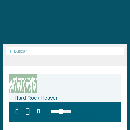
Hard Rock Heaven
top:300px;
left:100px; width:58px;
height:28px; background:#005f79;'
class='hap-icon hap-icon-heart'>