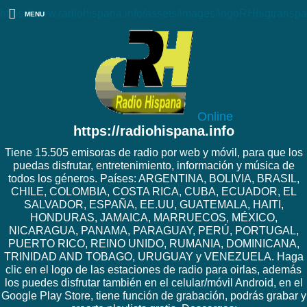
https://www.radiohispana.info/assets/images/logoRHbigtranspa
MENU
Online
https://radiohispana.info
Tiene 15.505 emisoras de radio por web y móvil, para que los
puedas disfrutar, entretenimiento, información y música de
todos los géneros. Países: ARGENTINA, BOLIVIA, BRASIL,
CHILE, COLOMBIA, COSTA RICA, CUBA, ECUADOR, EL
SALVADOR, ESPAÑA, EE.UU, GUATEMALA, HAITI,
HONDURAS, JAMAICA, MARRUECOS, MÉXICO,
NICARAGUA, PANAMA, PARAGUAY, PERÚ, PORTUGAL,
PUERTO RICO, REINO UNIDO, RUMANIA, DOMINICANA,
TRINIDAD AND TOBAGO, URUGUAY y VENEZUELA. Haga
clic en el logo de las estaciones de radio para oirlas, además
los puedes disfrutar también en el celular/móvil Android, en el
Google Play Store, tiene función de grabación, podrás grabar y