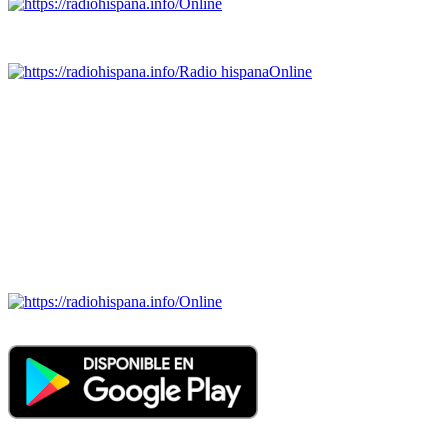
Online
Emisoras de radio por web y móvil.
Radio hispana
Online
Todas las principales estaciones de radio del mundo hispano,
portugués-brasileiro y anglosajon (ARGENTINA, BOLIVIA,
BRASIL, CHILE, COLOMBIA, COSTA RICA, CUBA,
ECUADOR, EL SALVADOR, ESPAÑA, GUATEMALA,
HAITI, HONDURAS, JAMAICA, MÉXICO, NICARAGUA,
PANAMA, PARAGUAY, PERÚ, PORTUGAL, PUERTO RICO,
REINO UNIDO, DOMINICANA, TRINIDAD AND TOBAGO,
URUGUAY y VENEZUELA). Haga clic en el logo de las
estaciones de radio para oirlas. (Estamos trabajando incorporando
más estaciones diariamente).
Online
Nuevo: Emisoras de radio por web y móvil. Descargas: