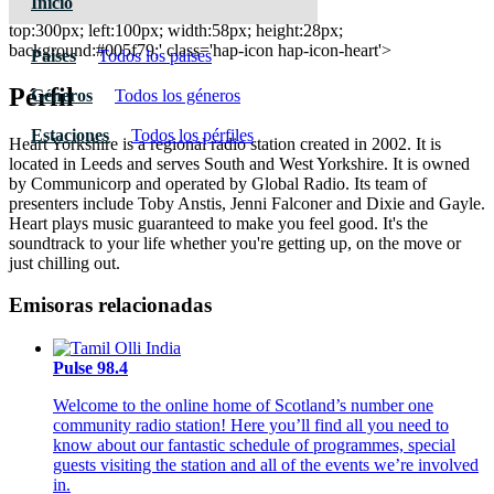
Inicio
Heart 101.7 FM - Harlow
top:300px; left:100px; width:58px; height:28px;
background:#005f79;' class='hap-icon hap-icon-heart'>
Paises
Todos los paises
Pérfil
Géneros
Todos los géneros
Estaciones
Todos los pérfiles
Heart Yorkshire is a regional radio station created in 2002. It is
located in Leeds and serves South and West Yorkshire. It is owned
by Communicorp and operated by Global Radio. Its team of
presenters include Toby Anstis, Jenni Falconer and Dixie and Gayle.
Heart plays music guaranteed to make you feel good. It's the
soundtrack to your life whether you're getting up, on the move or
just chilling out.
Emisoras relacionadas
Pulse 98.4
Welcome to the online home of Scotland’s number one
community radio station! Here you’ll find all you need to
know about our fantastic schedule of programmes, special
guests visiting the station and all of the events we’re involved
in.