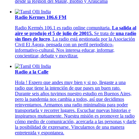
desde la Region del Maule, Biobio y Araucania
Radio Kermes 106.6 FM
Radio Kermés 106.1 es radio online comunitaria.
La salida al
aire se produjo el 5 de julio de 20015.
Se trata de
una radio
sin fines de lucro
, La radio está gestionada por la Asociación
Civil El Ágora, pensada con un perfil periodístico-
informativo-cultural. Nos interesa educar, informar,
concientizar, debatir y movilizar.
Radio a la Calle
Hola ! Espero que andes muy bien y si no, llegaste a una
radio que tiene la intención de que pases un buen rato.
Durante seis años tuvimos nuestro estudio en Buenos Aires,
pero la pandemia nos cambia a todos, así que decidimos
reinventarnos. Armamos una radio minimalista para poder
transportarla y recorrer lugares. Escuchar nuevas historias e
inspirarnos mutuamente. Nuestra misión es promover la radio
cómo medio de comunicación, acercarla a las personas y darle
la posibilidad de expresarse. Vincularnos de una manera
entretenida y espontanea.