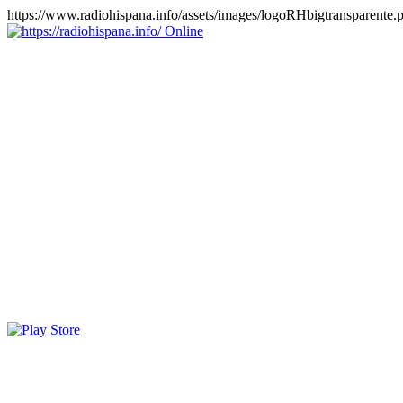
https://www.radiohispana.info/assets/images/logoRHbigtransparente.
Online
https://radiohispana.info
Tiene 15.505 emisoras de radio por web y móvil, para que los
puedas disfrutar, entretenimiento, información y música de todos los
géneros. Países: ARGENTINA, BOLIVIA, BRASIL, CHILE,
COLOMBIA, COSTA RICA, CUBA, ECUADOR, EL
SALVADOR, ESPAÑA, EE.UU, GUATEMALA, HAITI,
HONDURAS, JAMAICA, MARRUECOS, MÉXICO,
NICARAGUA, PANAMA, PARAGUAY, PERÚ, PORTUGAL,
PUERTO RICO, REINO UNIDO, RUMANIA, DOMINICANA,
TRINIDAD AND TOBAGO, URUGUAY y VENEZUELA.
Haga clic en el logo de las estaciones de radio para oirlas, además
los puedes disfrutar también en el celular/móvil Android, en el
Google Play Store, tiene función de grabación, podrás grabar y
crearte playlists gratis. Descargas: