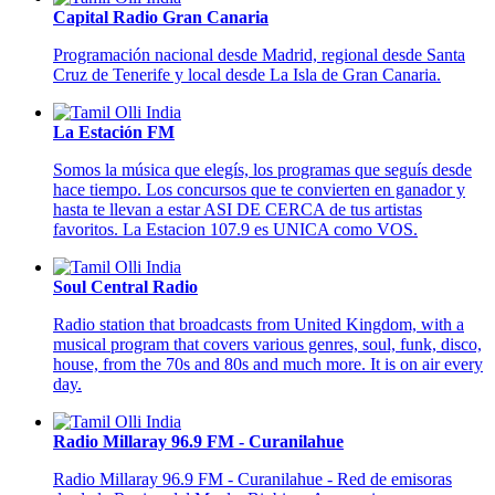
Capital Radio Gran Canaria
Programación nacional desde Madrid, regional desde Santa
Cruz de Tenerife y local desde La Isla de Gran Canaria.
La Estación FM
Somos la música que elegís, los programas que seguís desde
hace tiempo. Los concursos que te convierten en ganador y
hasta te llevan a estar ASI DE CERCA de tus artistas
favoritos. La Estacion 107.9 es UNICA como VOS.
Soul Central Radio
Radio station that broadcasts from United Kingdom, with a
musical program that covers various genres, soul, funk, disco,
house, from the 70s and 80s and much more. It is on air every
day.
Radio Millaray 96.9 FM - Curanilahue
Radio Millaray 96.9 FM - Curanilahue -
Red de emisoras