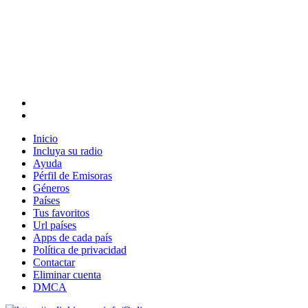
Inicio
Incluya su radio
Ayuda
Pérfil de Emisoras
Géneros
Países
Tus favoritos
Url países
Apps de cada país
Política de privacidad
Contactar
Eliminar cuenta
DMCA