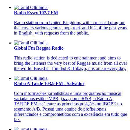
Radio Essex 107.7 FM
Radio station from United Kingdom, with a musical program
that covers various genres, pop, rock and hits of the past years
in English, with requests from the public.
Global Fm Reggae Radio
This radio station is dedicated to entertainment and aims to
bring the listeners the very best of Reggae music from all over
the world. Based in Trinidad & Tobago, it is on air every day.
Rádio A Tarde 103.9 FM - Salvador
Com informações jornalísticas e uma programação musical
variada nos estilos MPB, jazz, pop e R&B, a Rádio A
TARDE FM está entre as primeiras posições no IBOPE no
segmento A/B. Possui uma equipe de profissionais
diferenciados e comprometidos com a excelência em tudo que
faz.