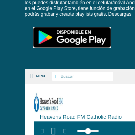
los puedes disfrutar también en el celular/móvil And
en el Google Play Store, tiene función de grabación
podrás grabar y crearte playlists gratis. Descargas:
MENU
S PAISES
Heavens Road FM Catholic Radio
 GÉNEROS
top:300px; left