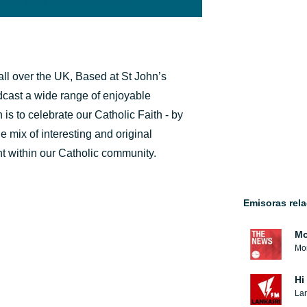
'hap-icon hap-icon-heart'>
 all over the UK, Based at St John’s
dcast a wide range of enjoyable
is to celebrate our Catholic Faith - by
e mix of interesting and original
t within our Catholic community.
Emisoras rel
Mo
Mon
Hi
Lan