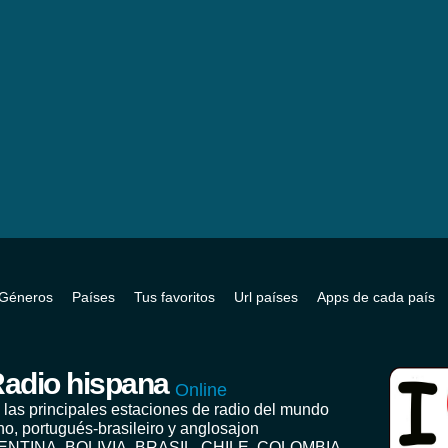
Géneros
Países
Tus favoritos
Url países
Apps de cada país
adio hispana
Online
 las principales estaciones de radio del mundo
no, portugués-brasileiro y anglosajon
ENTINA, BOLIVIA, BRASIL, CHILE, COLOMBIA,