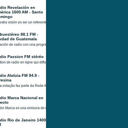
dio Revelación en
érica 1600 AM - Santo
mingo
stra visión es ser un referente en toda latino américa y el mundo de habla hispan
buestéreo 88.1 FM -
udad de Guatemala
ación de radio con una programación musical que abarca varios géneros, con c
dio Passion FM stéréo
tion de radio en ligne qui diffuse depuis Haïti, avec une programmation musicale var
dio Aleluia FM 94.9 -
resina
a estação faz parte da Rede Aleluia, uma rede de rádios focada na programação 
dio Marca Nacional en
recto
io Marca es una emisora de radio nacida a partir del periódico Marca, uno de lo
dio Rio de Janeiro 1400
M