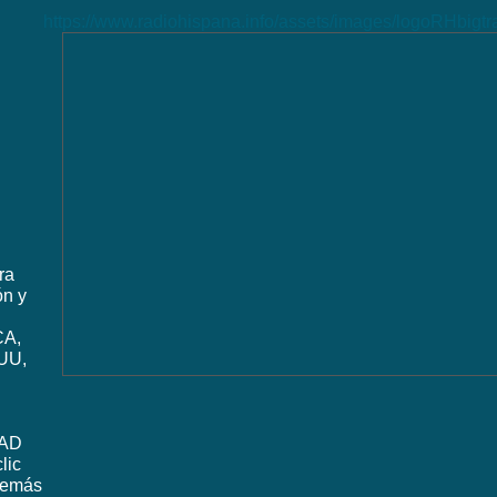
https://www.radiohispana.info/assets/images/logoRHbigt
ra
ón y
CA,
UU,
DAD
lic
además