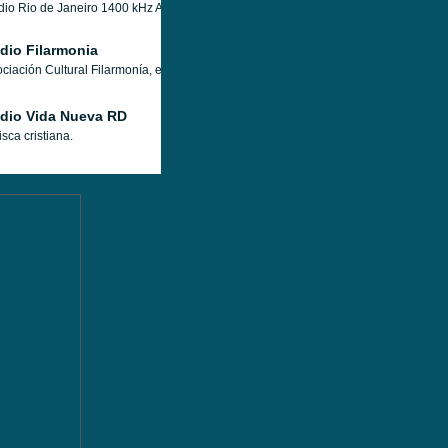
io Rio de Janeiro 1400 kHz AM - A emissora da fraternidade, que toda a família po
dio Filarmonia
ciación Cultural Filarmonía, entidad sin fines de lucro, cuyo objetivo principal e
dio Vida Nueva RD
sca cristiana.