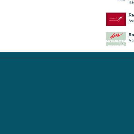
Rád
Ra
Aso
Ra
Múi