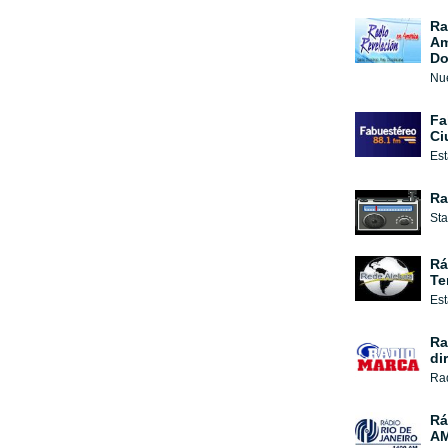
Ra
Am
Do
Nue
Fa
Ci
Est
Ra
Sta
Rá
Te
Est
Ra
di
Rad
Rá
A