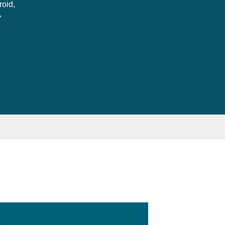
roid,
,
:100px; width:58px; height:28px;