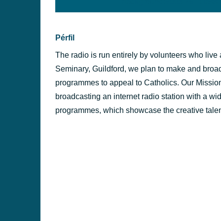
background:#005f79;' class=
PÉRFILES
Pérfil
The radio is run entirely by volunteers who live
Seminary, Guildford, we plan to make and broa
programmes to appeal to Catholics. Our Mission 
broadcasting an internet radio station with a wid
programmes, which showcase the creative talen