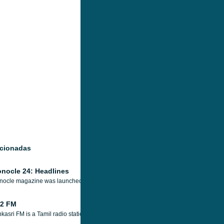
acionadas
nocle 24: Headlines
ocle magazine was launched in 2007 to provide a briefing on global affairs, busi
 2 FM
kasri FM is a Tamil radio station that broadcasts worldwide from the United Kingdo