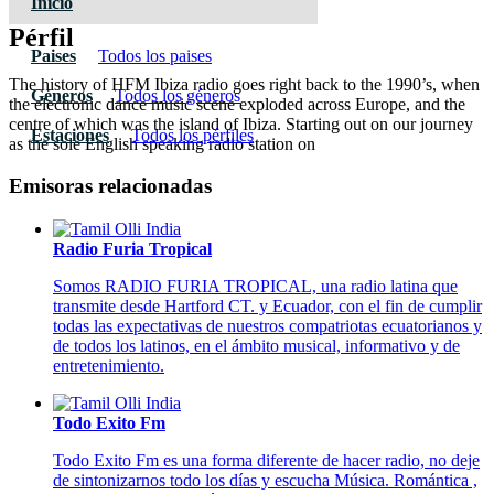
Inicio
Pérfil
Paises
Todos los paises
The history of HFM Ibiza radio goes right back to the 1990’s, when
Géneros
Todos los géneros
the electronic dance music scene exploded across Europe, and the
centre of which was the island of Ibiza. Starting out on our journey
Estaciones
Todos los pérfiles
as the sole English speaking radio station on
Emisoras relacionadas
Radio Furia Tropical
Somos RADIO FURIA TROPICAL, una radio latina que
transmite desde Hartford CT. y Ecuador, con el fin de cumplir
todas las expectativas de nuestros compatriotas ecuatorianos y
de todos los latinos, en el ámbito musical, informativo y de
entretenimiento.
Todo Exito Fm
Todo Exito Fm es una forma diferente de hacer radio, no deje
de sintonizarnos todo los días y escucha Música. Romántica ,