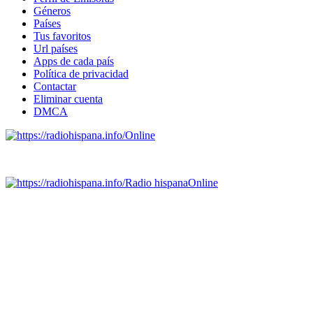
Géneros
Países
Tus favoritos
Url países
Apps de cada país
Política de privacidad
Contactar
Eliminar cuenta
DMCA
Online
Emisoras de radio por web y móvil.
Radio hispana
Online
Todas las principales estaciones de radio del mundo hispano,
portugués-brasileiro y anglosajon (ARGENTINA, BOLIVIA,
BRASIL, CHILE, COLOMBIA, COSTA RICA, CUBA,
ECUADOR, EL SALVADOR, ESPAÑA, GUATEMALA,
HAITI, HONDURAS, JAMAICA, MÉXICO, NICARAGUA,
PANAMA, PARAGUAY, PERÚ, PORTUGAL, PUERTO RICO,
REINO UNIDO, DOMINICANA, TRINIDAD AND TOBAGO,
URUGUAY y VENEZUELA). Haga clic en el logo de las
estaciones de radio para oirlas. (Estamos trabajando incorporando