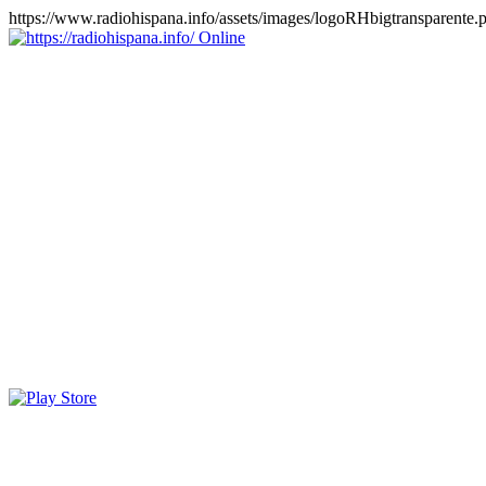
https://www.radiohispana.info/assets/images/logoRHbigtransparente.
Online
https://radiohispana.info
Tiene 15.505 emisoras de radio por web y móvil, para que los
puedas disfrutar, entretenimiento, información y música de todos los
géneros. Países: ARGENTINA, BOLIVIA, BRASIL, CHILE,
COLOMBIA, COSTA RICA, CUBA, ECUADOR, EL
SALVADOR, ESPAÑA, EE.UU, GUATEMALA, HAITI,
HONDURAS, JAMAICA, MARRUECOS, MÉXICO,
NICARAGUA, PANAMA, PARAGUAY, PERÚ, PORTUGAL,
PUERTO RICO, REINO UNIDO, RUMANIA, DOMINICANA,
TRINIDAD AND TOBAGO, URUGUAY y VENEZUELA.
Haga clic en el logo de las estaciones de radio para oirlas, además
los puedes disfrutar también en el celular/móvil Android, en el
Google Play Store, tiene función de grabación, podrás grabar y
crearte playlists gratis. Descargas: