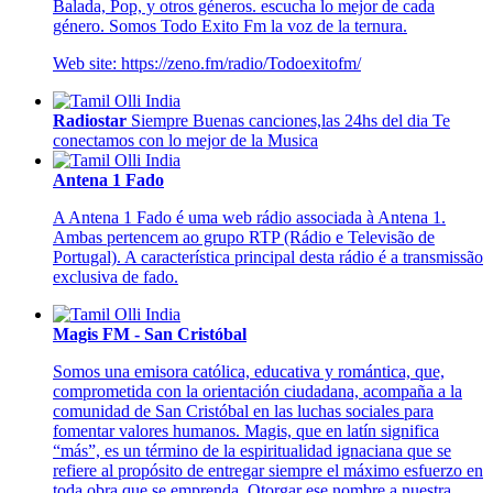
Balada, Pop, y otros géneros. escucha lo mejor de cada
género. Somos Todo Exito Fm la voz de la ternura.
Web site: https://zeno.fm/radio/Todoexitofm/
Radiostar
Siempre Buenas canciones,las 24hs del dia Te
conectamos con lo mejor de la Musica
Antena 1 Fado
A Antena 1 Fado é uma web rádio associada à Antena 1.
Ambas pertencem ao grupo RTP (Rádio e Televisão de
Portugal). A característica principal desta rádio é a transmissão
exclusiva de fado.
Magis FM - San Cristóbal
Somos una emisora católica, educativa y romántica, que,
comprometida con la orientación ciudadana, acompaña a la
comunidad de San Cristóbal en las luchas sociales para
fomentar valores humanos. Magis, que en latín significa
“más”, es un término de la espiritualidad ignaciana que se
refiere al propósito de entregar siempre el máximo esfuerzo en
toda obra que se emprenda. Otorgar ese nombre a nuestra