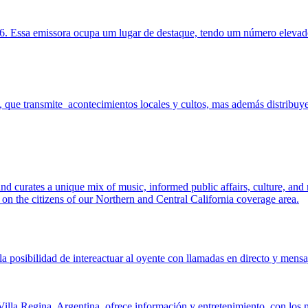
ssa emissora ocupa um lugar de destaque, tendo um número elevado d
 que transmite acontecimientos locales y cultos, mas además distribuye
nd curates a unique mix of music, informed public affairs, culture, a
cts on the citizens of our Northern and Central California coverage area.
la posibilidad de intereactuar al oyente con llamadas en directo y mens
illa Regina, Argentina, ofrece información y entretenimiento, con los m