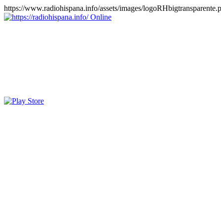
https://www.radiohispana.info/assets/images/logoRHbigtransparente.
Online
https://radiohispana.info
Tiene 15.505 emisoras de radio por web y móvil, para que los pu
COSTA RICA, CUBA, ECUADOR, EL SALVADOR, ESPAÑA,
PERÚ, PORTUGAL, PUERTO RICO, REINO UNIDO, RUMANIA, DO
oirlas, además los puedes disfrutar también en el celular/móvil Android