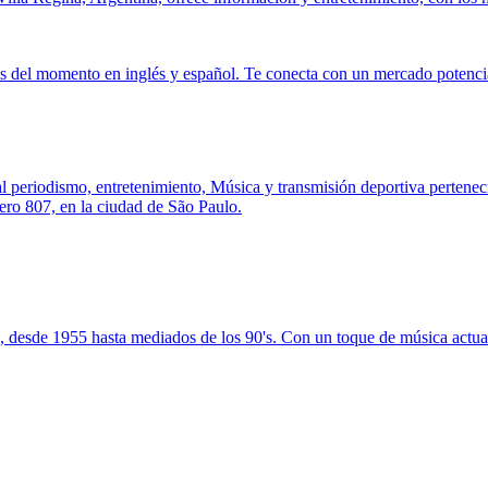
s del momento en inglés y español. Te conecta con un mercado potencia
l periodismo, entretenimiento, Música y transmisión deportiva pertene
ero 807, en la ciudad de São Paulo.
 desde 1955 hasta mediados de los 90's. Con un toque de música actual