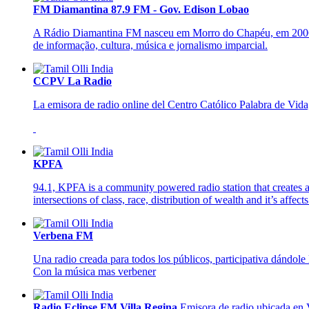
FM Diamantina 87.9 FM - Gov. Edison Lobao
A Rádio Diamantina FM nasceu em Morro do Chapéu, em 2006. E
de informação, cultura, música e jornalismo imparcial.
CCPV La Radio
La emisora de radio online del Centro Católico Palabra de Vida,
KPFA
94.1, KPFA is a community powered radio station that creates a
intersections of class, race, distribution of wealth and it’s affe
Verbena FM
Una radio creada para todos los públicos, participativa dándole 
Con la música mas verbener
Radio Eclipse FM Villa Regina
Emisora de radio ubicada en V