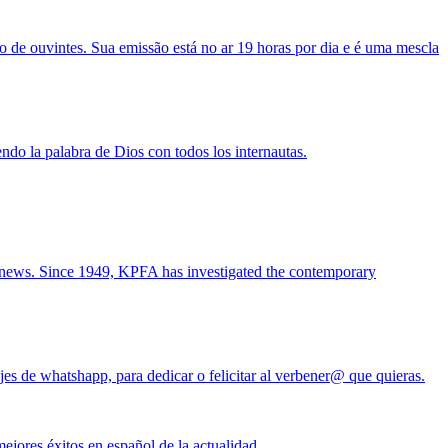
e ouvintes. Sua emissão está no ar 19 horas por dia e é uma mescla
ndo la palabra de Dios con todos los internautas.
nd news. Since 1949, KPFA has investigated the contemporary
ajes de whatshapp, para dedicar o felicitar al verbener@ que quieras.
ejores éxitos en español de la actualidad..