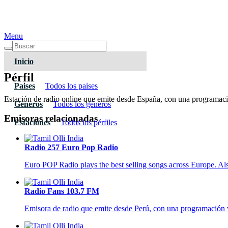
Menu
Inicio
Pérfil
Paises
Todos los paises
Estación de radio online que emite desde España, con una programaci
Géneros
Todos los géneros
Emisoras relacionadas
Estaciones
Todos los pérfiles
Radio 257 Euro Pop Radio
Euro POP Radio plays the best selling songs across Europe. Al
Radio Fans 103.7 FM
Emisora de radio que emite desde Perú, con una programación va