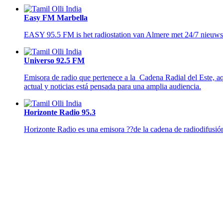
Easy FM Marbella
EASY 95.5 FM is het radiostation van Almere met 24/7 nieuws 
Universo 92.5 FM
Emisora de radio que pertenece a la Cadena Radial del Este, 
actual y noticias está pensada para una amplia audiencia.
Horizonte Radio 95.3
Horizonte Radio es una emisora ??de la cadena de radiodifusi