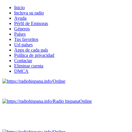
Inicio
Incluya su radio
Ayuda
Pérfil de Emisoras
Géneros
Países
Tus favoritos
Url países
Apps de cada país
Política de privacidad
Contactar
Eliminar cuenta
DMCA
Online
Emisoras de radio por web y móvil.
Radio hispana
Online
Todas las principales estaciones de radio del mundo hispano
SALVADOR, ESPAÑA, GUATEMALA, HAITI, HONDURAS, J
DOMINICANA, TRINIDAD AND TOBAGO, URUGUAY y VENEZUELA). Haga 
Online