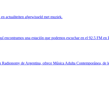
en actualiteiten afgewisseld met muziek.
aquí encontramos una estación que podemos escuchar en el 92.5 FM en P
ón Radionomy de Argentina, ofrece Música Adulta Contemporánea, de lo