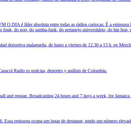
 FM O DIA é líder absoluta entre todas as rádios cariocas. É a emisso
o funk, do pop, do samba-funk, do sertanejo universitário, do hip hop,
dad deportiva malagueña, de lunes a viernes,de 12.30 a 15 h. en Merc
racol Radio es noticias, deportes y análisis de Colombia.
hall and reggae. Broadcasting 24 hours and 7 days a week, for Jamaica 
ssa emissora ocupa um lugar de destaque, tendo um número elevado d