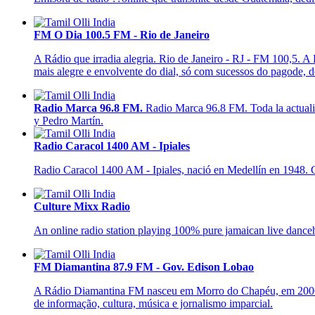
FM O Dia 100.5 FM - Rio de Janeiro
A Rádio que irradia alegria. Rio de Janeiro - RJ - FM 100,5. A
mais alegre e envolvente do dial, só com sucessos do pagode, d
Radio Marca 96.8 FM.
Radio Marca 96.8 FM. Toda la actuali
y Pedro Martín.
Radio Caracol 1400 AM - Ipiales
Radio Caracol 1400 AM - Ipiales, nació en Medellín en 1948. Ca
Culture Mixx Radio
An online radio station playing 100% pure jamaican live dance
FM Diamantina 87.9 FM - Gov. Edison Lobao
A Rádio Diamantina FM nasceu em Morro do Chapéu, em 2006. E
de informação, cultura, música e jornalismo imparcial.