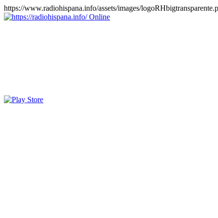
https://www.radiohispana.info/assets/images/logoRHbigtransparente.
Online
https://radiohispana.info
Tiene 15.505 emisoras de radio por web y móvil, para que los pu
COSTA RICA, CUBA, ECUADOR, EL SALVADOR, ESPAÑA,
PERÚ, PORTUGAL, PUERTO RICO, REINO UNIDO, RUMANIA, DO
oirlas, además los puedes disfrutar también en el celular/móvil Android