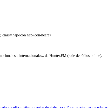
' class='hap-icon hap-icon-heart'>
acionales e internacionales., da Hunter.FM (rede de rádios online),
da al culto cristiano, cantos de alabanza a Dios, programas de educaci