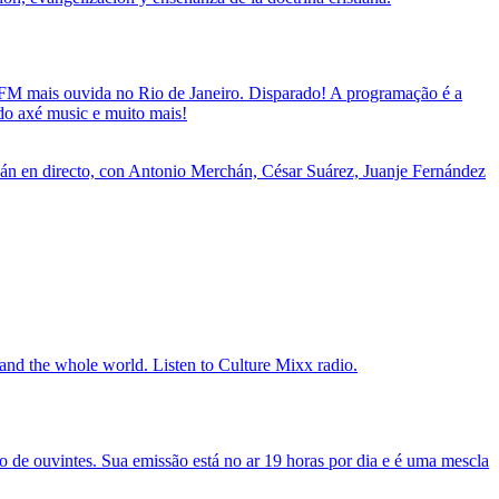
ra FM mais ouvida no Rio de Janeiro. Disparado! A programação é a
 do axé music e muito mais!
hán en directo, con Antonio Merchán, César Suárez, Juanje Fernández
and the whole world. Listen to Culture Mixx radio.
e ouvintes. Sua emissão está no ar 19 horas por dia e é uma mescla