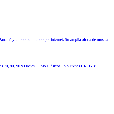
anamá y en todo el mundo por internet. Su amplia oferta de música
s 70, 80, 90 y Oldies. "Solo Clásicos Solo Éxitos HR 95.3"