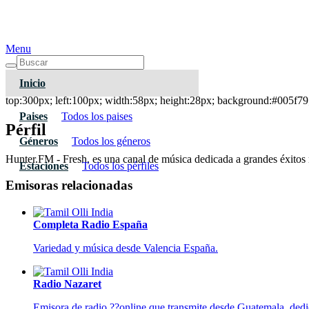
Menu
Inicio
Hunter.FM - Fresh
top:300px; left:100px; width:58px; height:28px; background:#005f79;
Paises
Todos los paises
Pérfil
Géneros
Todos los géneros
Hunter.FM - Fresh, es una canal de música dedicada a grandes éxitos n
Estaciones
Todos los pérfiles
Emisoras relacionadas
Completa Radio España
Variedad y música desde Valencia España.
Radio Nazaret
Emisora de radio ??online que transmite desde Guatemala, dedica