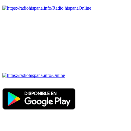
Radio hispana
Online
Todas las principales estaciones de radio del mundo hispano,
portugués-brasileiro y anglosajon (ARGENTINA, BOLIVIA,
BRASIL, CHILE, COLOMBIA, COSTA RICA, CUBA,
ECUADOR, EL SALVADOR, ESPAÑA, GUATEMALA,
HAITI, HONDURAS, JAMAICA, MÉXICO, NICARAGUA,
PANAMA, PARAGUAY, PERÚ, PORTUGAL, PUERTO RICO,
REINO UNIDO, DOMINICANA, TRINIDAD AND TOBAGO,
URUGUAY y VENEZUELA). Haga clic en el logo de las
estaciones de radio para oirlas. (Estamos trabajando incorporando
más estaciones diariamente).
Online
Nuevo: Emisoras de radio por web y móvil. Descargas: