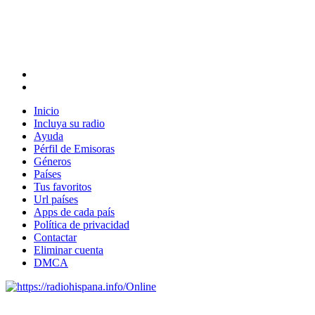
Inicio
Incluya su radio
Ayuda
Pérfil de Emisoras
Géneros
Países
Tus favoritos
Url países
Apps de cada país
Política de privacidad
Contactar
Eliminar cuenta
DMCA
Online
Emisoras de radio por web y móvil.