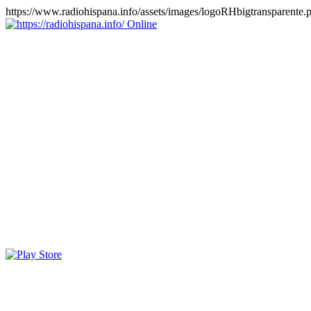
https://www.radiohispana.info/assets/images/logoRHbigtransparente.
Online
https://radiohispana.info
Tiene 15.505 emisoras de radio por web y móvil, para que los
puedas disfrutar, entretenimiento, información y música de todos los
géneros. Países: ARGENTINA, BOLIVIA, BRASIL, CHILE,
COLOMBIA, COSTA RICA, CUBA, ECUADOR, EL
SALVADOR, ESPAÑA, EE.UU, GUATEMALA, HAITI,
HONDURAS, JAMAICA, MARRUECOS, MÉXICO,
NICARAGUA, PANAMA, PARAGUAY, PERÚ, PORTUGAL,
PUERTO RICO, REINO UNIDO, RUMANIA, DOMINICANA,
TRINIDAD AND TOBAGO, URUGUAY y VENEZUELA.
Haga clic en el logo de las estaciones de radio para oirlas, además
los puedes disfrutar también en el celular/móvil Android, en el
Google Play Store, tiene función de grabación, podrás grabar y
crearte playlists gratis. Descargas: