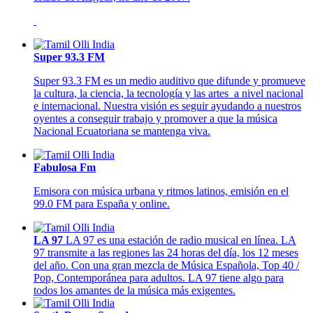
Super 93.3 FM
Super 93.3 FM es un medio auditivo que difunde y promueve
la cultura, la ciencia, la tecnología y las artes a nivel nacional
e internacional. Nuestra visión es seguir ayudando a nuestros
oyentes a conseguir trabajo y promover a que la música
Nacional Ecuatoriana se mantenga viva.
Fabulosa Fm
Emisora con música urbana y ritmos latinos, emisión en el
99.0 FM para España y online.
LA 97
LA 97 es una estación de radio musical en línea. LA
97 transmite a las regiones las 24 horas del día, los 12 meses
del año. Con una gran mezcla de Música Española, Top 40 /
Pop, Contemporánea para adultos. LA 97 tiene algo para
todos los amantes de la música más exigentes.