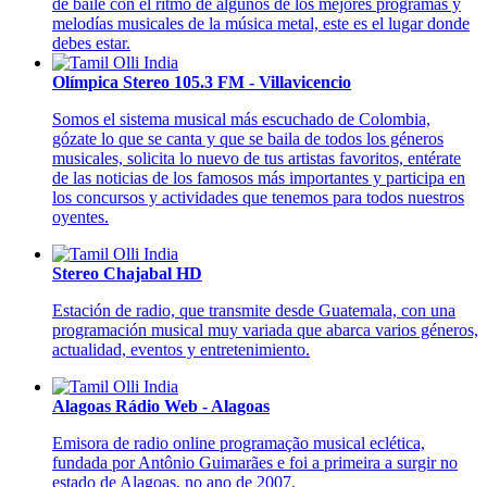
de baile con el ritmo de algunos de los mejores programas y
melodías musicales de la música metal, este es el lugar donde
debes estar.
Olímpica Stereo 105.3 FM - Villavicencio
Somos el sistema musical más escuchado de Colombia,
gózate lo que se canta y que se baila de todos los géneros
musicales, solicita lo nuevo de tus artistas favoritos, entérate
de las noticias de los famosos más importantes y participa en
los concursos y actividades que tenemos para todos nuestros
oyentes.
Stereo Chajabal HD
Estación de radio, que transmite desde Guatemala, con una
programación musical muy variada que abarca varios géneros,
actualidad, eventos y entretenimiento.
Alagoas Rádio Web - Alagoas
Emisora de radio online programação musical eclética,
fundada por Antônio Guimarães e foi a primeira a surgir no
estado de Alagoas, no ano de 2007.