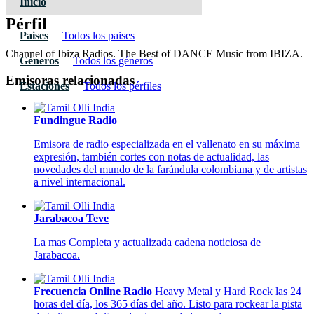
Inicio
Pérfil
Paises
Todos los paises
Channel of Ibiza Radios. The Best of DANCE Music from IBIZA.
Géneros
Todos los géneros
Emisoras relacionadas
Estaciones
Todos los pérfiles
Fundingue Radio
Emisora de radio especializada en el vallenato en su máxima
expresión, también cortes con notas de actualidad, las
novedades del mundo de la farándula colombiana y de artistas
a nivel internacional.
Jarabacoa Teve
La mas Completa y actualizada cadena noticiosa de
Jarabacoa.
Frecuencia Online Radio
Heavy Metal y Hard Rock las 24
horas del día, los 365 días del año. Listo para rockear la pista