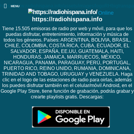
https://www.radiohispana.info/assets/images/logoRHbigtranspa
MENU
Online
https://radiohispana.info
Tiene 15.505 emisoras de radio por web y móvil, para que los
puedas disfrutar, entretenimiento, información y música de
todos los géneros. Países: ARGENTINA, BOLIVIA, BRASIL,
CHILE, COLOMBIA, COSTA RICA, CUBA, ECUADOR, EL
SALVADOR, ESPAÑA, EE.UU, GUATEMALA, HAITI,
HONDURAS, JAMAICA, MARRUECOS, MÉXICO,
NICARAGUA, PANAMA, PARAGUAY, PERÚ, PORTUGAL,
PUERTO RICO, REINO UNIDO, RUMANIA, DOMINICANA,
TRINIDAD AND TOBAGO, URUGUAY y VENEZUELA. Haga
clic en el logo de las estaciones de radio para oirlas, además
los puedes disfrutar también en el celular/móvil Android, en el
Google Play Store, tiene función de grabación, podrás grabar y
crearte playlists gratis. Descargas: