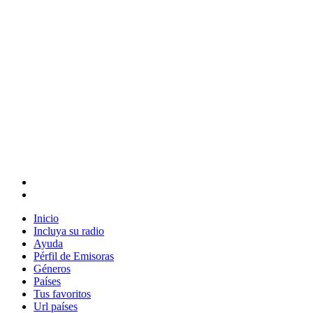
Inicio
Incluya su radio
Ayuda
Pérfil de Emisoras
Géneros
Países
Tus favoritos
Url países