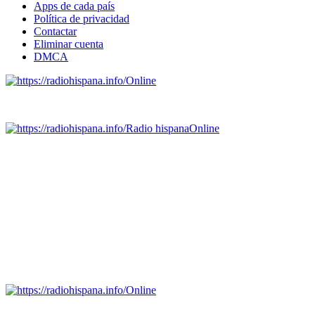
Apps de cada país
Política de privacidad
Contactar
Eliminar cuenta
DMCA
Online
Emisoras de radio por web y móvil.
Radio hispana
Online
Todas las principales estaciones de radio del mundo hispano,
portugués-brasileiro y anglosajon (ARGENTINA, BOLIVIA,
BRASIL, CHILE, COLOMBIA, COSTA RICA, CUBA,
ECUADOR, EL SALVADOR, ESPAÑA, GUATEMALA,
HAITI, HONDURAS, JAMAICA, MÉXICO, NICARAGUA,
PANAMA, PARAGUAY, PERÚ, PORTUGAL, PUERTO RICO,
REINO UNIDO, DOMINICANA, TRINIDAD AND TOBAGO,
URUGUAY y VENEZUELA). Haga clic en el logo de las
estaciones de radio para oirlas. (Estamos trabajando incorporando
más estaciones diariamente).
Online
Nuevo: Emisoras de radio por web y móvil. Descargas: