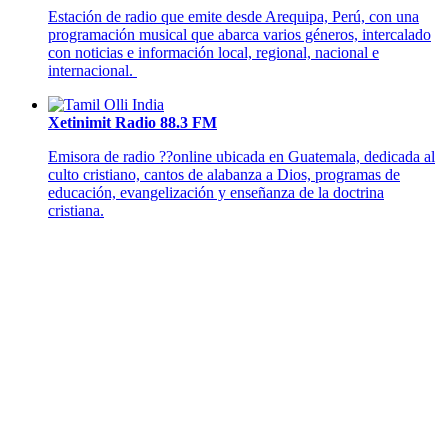
Estación de radio que emite desde Arequipa, Perú, con una
programación musical que abarca varios géneros, intercalado
con noticias e información local, regional, nacional e
internacional.
Xetinimit Radio 88.3 FM
Emisora de radio ??online ubicada en Guatemala, dedicada al
culto cristiano, cantos de alabanza a Dios, programas de
educación, evangelización y enseñanza de la doctrina
cristiana.