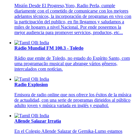
Misión Desde El Progreso,Yoro, Radio Perla, cumple
diariamente con el cometido de comunicarse con los mejores
adelantos técnicos, la incorporación de programas en vivo con
la participación del publico, en fin llegamos y saludamos a
miles de hogares a nivel Nacional. Por ende poseemos la
mejor audiencia para promover servicios, productos, etc...
Rádio Mundial FM 100.3 - Toledo
Rádio que emite de Toledo, no estado do Espírito Santo, com
uma programação musical que abrange vários gêneros,
intercalados com notícias.
Radio Explosion
Emisora de radio online que nos ofrece los éxitos de la música
de actualidad, con una serie de programas dirigidos al público
adulto joven y música variada en inglés y español.
Allende Salazar Irratia
En el Colegio Allende Salazar de Gernika-Lumo estamos