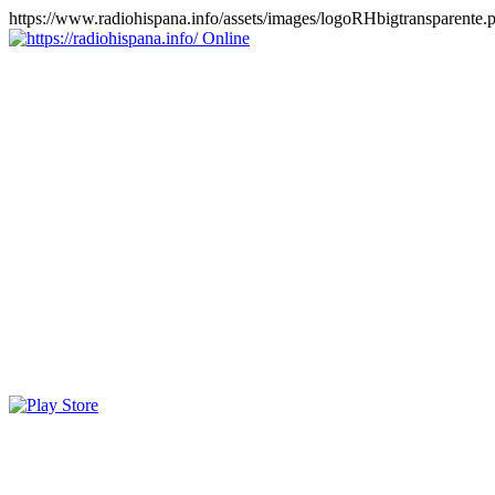
https://www.radiohispana.info/assets/images/logoRHbigtransparente.
Online
https://radiohispana.info
Tiene 15.505 emisoras de radio por web y móvil, para que los
puedas disfrutar, entretenimiento, información y música de todos los
géneros. Países: ARGENTINA, BOLIVIA, BRASIL, CHILE,
COLOMBIA, COSTA RICA, CUBA, ECUADOR, EL
SALVADOR, ESPAÑA, EE.UU, GUATEMALA, HAITI,
HONDURAS, JAMAICA, MARRUECOS, MÉXICO,
NICARAGUA, PANAMA, PARAGUAY, PERÚ, PORTUGAL,
PUERTO RICO, REINO UNIDO, RUMANIA, DOMINICANA,
TRINIDAD AND TOBAGO, URUGUAY y VENEZUELA.
Haga clic en el logo de las estaciones de radio para oirlas, además
los puedes disfrutar también en el celular/móvil Android, en el
Google Play Store, tiene función de grabación, podrás grabar y
crearte playlists gratis. Descargas: