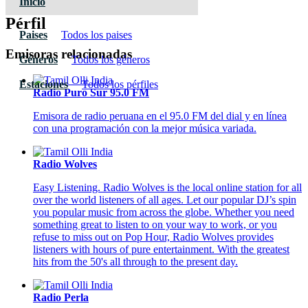
Inicio
Pérfil
Paises
Todos los paises
Emisoras relacionadas
Géneros
Todos los géneros
Estaciones
Todos los pérfiles
Radio Puro Sur 95.0 FM
Emisora de radio peruana en el 95.0 FM del dial y en línea
con una programación con la mejor música variada.
Radio Wolves
Easy Listening. Radio Wolves is the local online station for all
over the world listeners of all ages. Let our popular DJ’s spin
you popular music from across the globe. Whether you need
something great to listen to on your way to work, or you
refuse to miss out on Pop Hour, Radio Wolves provides
listeners with hours of pure entertainment. With the greatest
hits from the 50's all through to the present day.
Radio Perla