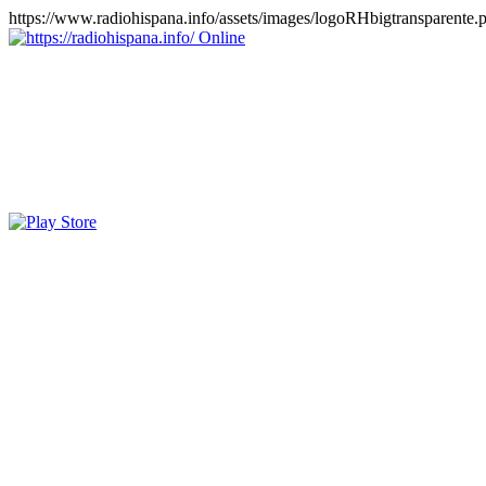
https://www.radiohispana.info/assets/images/logoRHbigtransparente.
Online
https://radiohispana.info
Tiene 15.505 emisoras de radio por web y móvil, para que los pu
COSTA RICA, CUBA, ECUADOR, EL SALVADOR, ESPAÑA,
PERÚ, PORTUGAL, PUERTO RICO, REINO UNIDO, RUMANIA, DO
oirlas, además los puedes disfrutar también en el celular/móvil Android