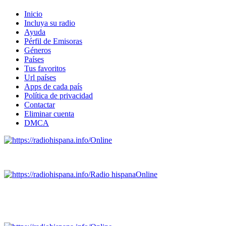
Inicio
Incluya su radio
Ayuda
Pérfil de Emisoras
Géneros
Países
Tus favoritos
Url países
Apps de cada país
Política de privacidad
Contactar
Eliminar cuenta
DMCA
Online
Emisoras de radio por web y móvil.
Radio hispana
Online
Todas las principales estaciones de radio del mundo hispano
SALVADOR, ESPAÑA, GUATEMALA, HAITI, HONDURAS, J
DOMINICANA, TRINIDAD AND TOBAGO, URUGUAY y VENEZUELA). Haga 