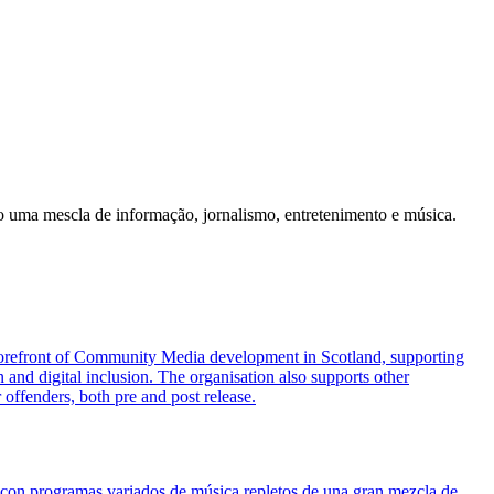
do uma mescla de informação, jornalismo, entretenimento e música.
he forefront of Community Media development in Scotland, supporting
n and digital inclusion. The organisation also supports other
offenders, both pre and post release.
 con programas variados de música repletos de una gran mezcla de