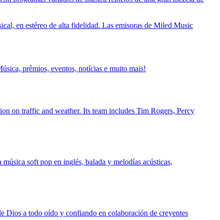
cal, en estéreo de alta fidelidad. Las emisoras de Miled Music
úsica, prêmios, eventos, notícias e muito mais!
tion on traffic and weather. Its team includes Tim Rogers, Percy
música soft pop en inglés, balada y melodías acústicas,
de Dios a todo oído y confiando en colaboración de creyentes