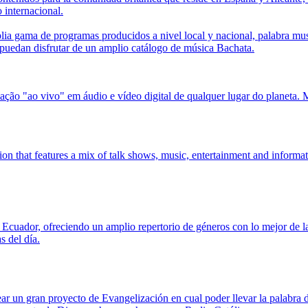
o internacional.
a gama de programas producidos a nivel local y nacional, palabra musi
 puedan disfrutar de un amplio catálogo de música Bachata.
ão "ao vivo" em áudio e vídeo digital de qualquer lugar do planeta. M
tion that features a mix of talk shows, music, entertainment and informa
cuador, ofreciendo un amplio repertorio de géneros con lo mejor de la 
s del día.
r un gran proyecto de Evangelización en cual poder llevar la palabra 