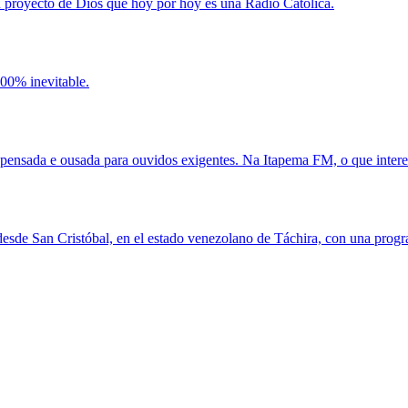
ran proyecto de Dios que hoy por hoy es una Radio Católica.
100% inevitable.
pensada e ousada para ouvidos exigentes. Na Itapema FM, o que intere
esde San Cristóbal, en el estado venezolano de Táchira, con una progra