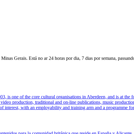
de Minas Gerais. Está no ar 24 horas por dia, 7 dias por semana, passan
03, is one of the core cultural organisations in Aberdeen, and is at t
d video production, traditional and on-line publications, music productio
interest, with an employability and training arm and a programme for 
ntenidos para la comunidad británica que reside en España y Alicante,