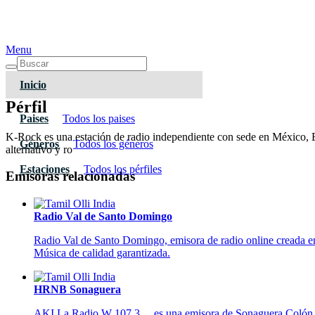
Menu
Inicio
Pérfil
Paises
Todos los paises
K-Rock es una estación de radio independiente con sede en México, Es
Géneros
Todos los géneros
alternativo y ro
Estaciones
Todos los pérfiles
Emisoras relacionadas
Radio Val de Santo Domingo
Radio Val de Santo Domingo, emisora de radio online creada en
Música de calidad garantizada.
HRNB Sonaguera
AKI La Radio W 107.3… es una emisora de Sonaguera Colón Hon