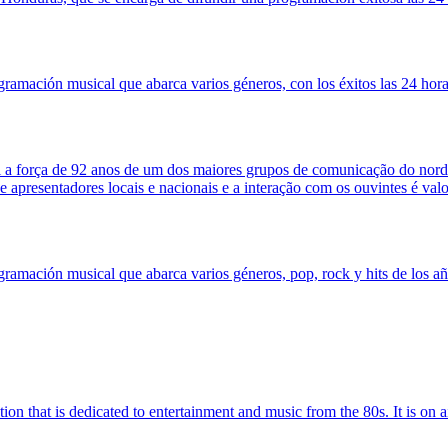
ramación musical que abarca varios géneros, con los éxitos las 24 hora
 força de 92 anos de um dos maiores grupos de comunicação do nordes
e apresentadores locais e nacionais e a interação com os ouvintes é valo
amación musical que abarca varios géneros, pop, rock y hits de los año
ion that is dedicated to entertainment and music from the 80s. It is on 