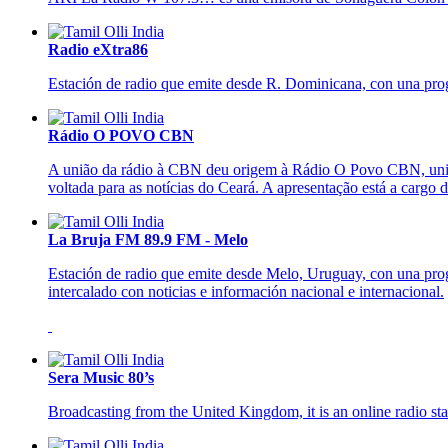
Radio eXtra86
Estación de radio que emite desde R. Dominicana, con una prog
Rádio O POVO CBN
A união da rádio à CBN deu origem à Rádio O Povo CBN, uni a
voltada para as notícias do Ceará. A apresentação está a cargo d
La Bruja FM 89.9 FM - Melo
Estación de radio que emite desde Melo, Uruguay, con una progr
intercalado con noticias e información nacional e internacional.
Sera Music 80’s
Broadcasting from the United Kingdom, it is an online radio stat