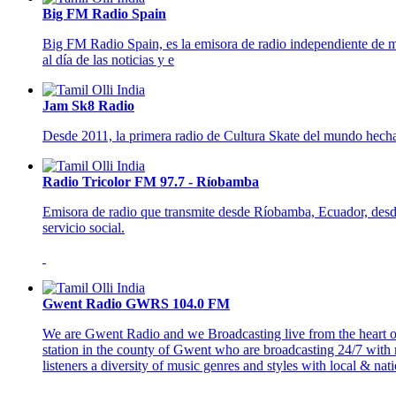
Big FM Radio Spain
Big FM Radio Spain, es la emisora de radio independiente de m
al día de las noticias y e
Jam Sk8 Radio
Desde 2011, la primera radio de Cultura Skate del mundo hech
Radio Tricolor FM 97.7 - Ríobamba
Emisora de radio que transmite desde Ríobamba, Ecuador, desde 
servicio social.
Gwent Radio GWRS 104.0 FM
We are Gwent Radio and we Broadcasting live from the heart o
station in the county of Gwent who are broadcasting 24/7 with 
listeners a diversity of music genres and styles with local &