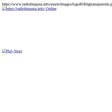
https://www.radiohispana.info/assets/images/logoRHbigtransparente.
Online
https://radiohispana.info
Tiene 15.505 emisoras de radio por web y móvil, para que los pu
COSTA RICA, CUBA, ECUADOR, EL SALVADOR, ESPAÑA,
PERÚ, PORTUGAL, PUERTO RICO, REINO UNIDO, RUMANIA, DO
oirlas, además los puedes disfrutar también en el celular/móvil Android