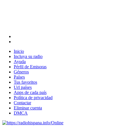
Inicio
Incluya su radio
Ayuda
Pérfil de Emisoras
Géneros
Países
Tus favoritos
Url países
Apps de cada país
Política de privacidad
Contactar
Eliminar cuenta
DMCA
Online