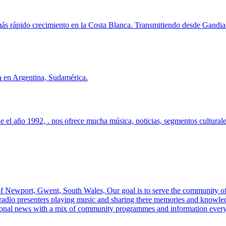
ás rápido crecimiento en la Costa Blanca. Transmitiendo desde Gandia 
a en Argentina, Sudamérica.
el año 1992, . nos ofrece mucha música, noticias, segmentos culturales
f Newport, Gwent, South Wales, Our goal is to serve the community o
radio presenters playing music and sharing there memories and knowled
 national news with a mix of community programmes and information ever