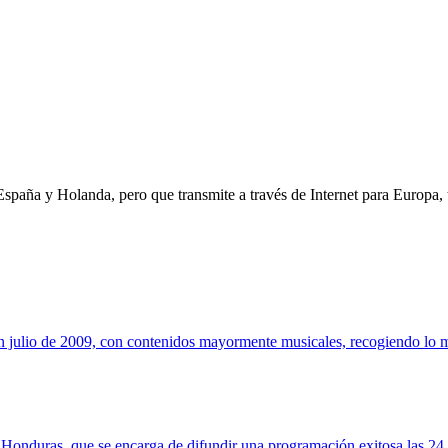
paña y Holanda, pero que transmite a través de Internet para Europa, 
 julio de 2009, con contenidos mayormente musicales, recogiendo lo mej
duras, que se encarga de difundir una programación exitosa las 24 h