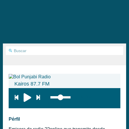
Kairos 87.7 FM
top:300px;
left:100px; width:58px;
height:28px; background:#005f79;'
class='hap-icon hap-icon-heart'>
Pérfil