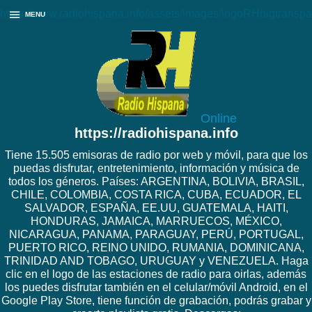
https://www.radiohispana.info/assets/images/logoRHbigtranspa
MENU
Online
https://radiohispana.info
Tiene 15.505 emisoras de radio por web y móvil, para que los
puedas disfrutar, entretenimiento, información y música de
todos los géneros. Países: ARGENTINA, BOLIVIA, BRASIL,
CHILE, COLOMBIA, COSTA RICA, CUBA, ECUADOR, EL
SALVADOR, ESPAÑA, EE.UU, GUATEMALA, HAITI,
HONDURAS, JAMAICA, MARRUECOS, MÉXICO,
NICARAGUA, PANAMA, PARAGUAY, PERÚ, PORTUGAL,
PUERTO RICO, REINO UNIDO, RUMANIA, DOMINICANA,
TRINIDAD AND TOBAGO, URUGUAY y VENEZUELA. Haga
clic en el logo de las estaciones de radio para oirlas, además
los puedes disfrutar también en el celular/móvil Android, en el
Google Play Store, tiene función de grabación, podrás grabar y