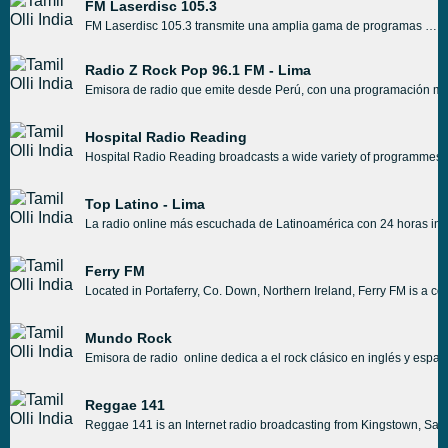
FM Laserdisc 105.3
FM Laserdisc 105.3 transmite una amplia gama de programas producidos a nivel local y nacional, tanto de música como de palabra hablada. Las emisoras de FM Laserdisc 105.3 creen en proporcionar una variedad de música real, para que los oyentes puedan disfrutar de un amplio catálogo de pistas conocidas y desconocidas.
Radio Z Rock Pop 96.1 FM - Lima
Emisora de radio que emite desde Perú, con una programación music
Hospital Radio Reading
Hospital Radio Reading broadcasts a wide variety of programmes to
Top Latino - Lima
La radio online más escuchada de Latinoamérica con 24 horas ini
Ferry FM
Located in Portaferry, Co. Down, Northern Ireland, Ferry FM is a comm
Mundo Rock
Emisora de radio online dedica a el rock clásico en inglés y españ
Reggae 141
Reggae 141 is an Internet radio broadcasting from Kingstown, Sain