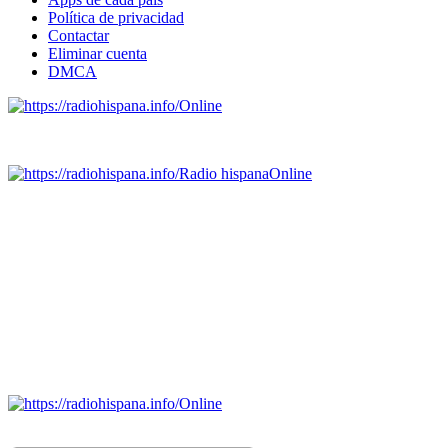
Política de privacidad
Contactar
Eliminar cuenta
DMCA
Online
Emisoras de radio por web y móvil.
Radio hispana
Online
Todas las principales estaciones de radio del mundo hispano,
portugués-brasileiro y anglosajon (ARGENTINA, BOLIVIA,
BRASIL, CHILE, COLOMBIA, COSTA RICA, CUBA,
ECUADOR, EL SALVADOR, ESPAÑA, GUATEMALA,
HAITI, HONDURAS, JAMAICA, MÉXICO, NICARAGUA,
PANAMA, PARAGUAY, PERÚ, PORTUGAL, PUERTO RICO,
REINO UNIDO, DOMINICANA, TRINIDAD AND TOBAGO,
URUGUAY y VENEZUELA). Haga clic en el logo de las
estaciones de radio para oirlas. (Estamos trabajando incorporando
más estaciones diariamente).
Online
Nuevo: Emisoras de radio por web y móvil. Descargas: