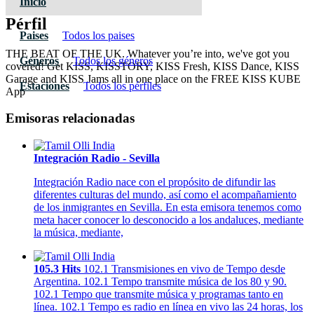
Inicio
Pérfil
Paises
Todos los paises
THE BEAT OF THE UK. Whatever you’re into, we've got you
Géneros
Todos los géneros
covered! Get KISS, KISSTORY, KISS Fresh, KISS Dance, KISS
Garage and KISS Jams all in one place on the FREE KISS KUBE
Estaciones
Todos los pérfiles
App
Emisoras relacionadas
Integración Radio - Sevilla
Integración Radio nace con el propósito de difundir las
diferentes culturas del mundo, así como el acompañamiento
de los inmigrantes en Sevilla. En esta emisora tenemos como
meta hacer conocer lo desconocido a los andaluces, mediante
la música, mediante,
105.3 Hits
102.1 Transmisiones en vivo de Tempo desde
Argentina. 102.1 Tempo transmite música de los 80 y 90.
102.1 Tempo que transmite música y programas tanto en
línea. 102.1 Tempo es radio en línea en vivo las 24 horas, los