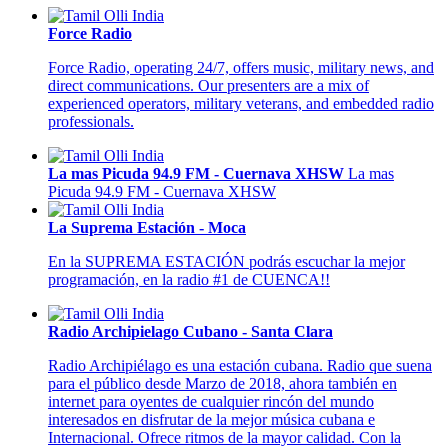
Force Radio
Force Radio, operating 24/7, offers music, military news, and
direct communications. Our presenters are a mix of
experienced operators, military veterans, and embedded radio
professionals.
La mas Picuda 94.9 FM - Cuernava XHSW
La mas
Picuda 94.9 FM - Cuernava XHSW
La Suprema Estación - Moca
En la SUPREMA ESTACIÓN podrás escuchar la mejor
programación, en la radio #1 de CUENCA!!
Radio Archipielago Cubano - Santa Clara
Radio Archipiélago es una estación cubana. Radio que suena
para el público desde Marzo de 2018, ahora también en
internet para oyentes de cualquier rincón del mundo
interesados en disfrutar de la mejor música cubana e
Internacional. Ofrece ritmos de la mayor calidad. Con la