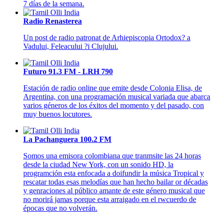
7 días de la semana.
Radio Renasterea
Un post de radio patronat de Arhiepiscopia Ortodox? a
Vadului, Feleacului ?i Clujului.
Futuro 91.3 FM - LRH 790
Estación de radio online que emite desde Colonia Elisa, de
Argentina, con una programación musical variada que abarca
varios géneros de los éxitos del momento y del pasado, con
muy buenos locutores.
La Pachanguera 100.2 FM
Somos una emisora colombiana que tranmsite las 24 horas
desde la ciudad New York, con un sonido HD, la
programción esta enfocada a doifundir la música Tropical y
rescatar todas esas melodías que han hecho bailar or décadas
y genraciones al público amante de este género musical que
no morirá jamas porque esta arraigado en el rwcuerdo de
épocas que no volverán.