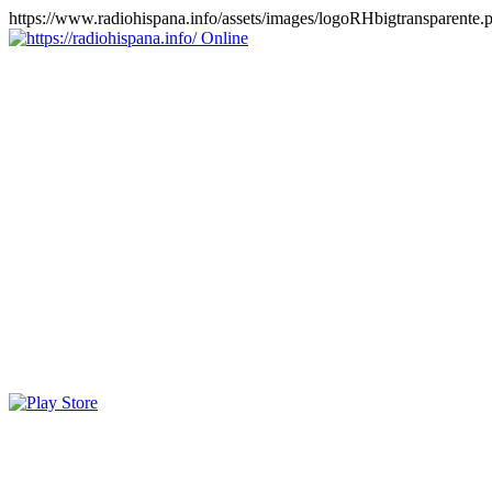
https://www.radiohispana.info/assets/images/logoRHbigtransparente.
Online
https://radiohispana.info
Tiene 15.505 emisoras de radio por web y móvil, para que los
puedas disfrutar, entretenimiento, información y música de todos los
géneros. Países: ARGENTINA, BOLIVIA, BRASIL, CHILE,
COLOMBIA, COSTA RICA, CUBA, ECUADOR, EL
SALVADOR, ESPAÑA, EE.UU, GUATEMALA, HAITI,
HONDURAS, JAMAICA, MARRUECOS, MÉXICO,
NICARAGUA, PANAMA, PARAGUAY, PERÚ, PORTUGAL,
PUERTO RICO, REINO UNIDO, RUMANIA, DOMINICANA,
TRINIDAD AND TOBAGO, URUGUAY y VENEZUELA.
Haga clic en el logo de las estaciones de radio para oirlas, además
los puedes disfrutar también en el celular/móvil Android, en el
Google Play Store, tiene función de grabación, podrás grabar y
crearte playlists gratis. Descargas: