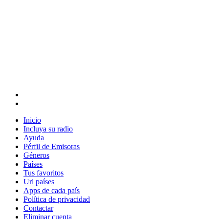
Inicio
Incluya su radio
Ayuda
Pérfil de Emisoras
Géneros
Países
Tus favoritos
Url países
Apps de cada país
Política de privacidad
Contactar
Eliminar cuenta