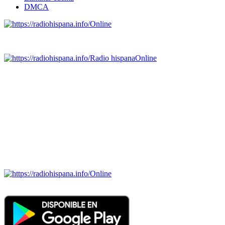
DMCA
Online
Emisoras de radio por web y móvil.
Radio hispana
Online
Todas las principales estaciones de radio del mundo hispano,
portugués-brasileiro y anglosajon (ARGENTINA, BOLIVIA,
BRASIL, CHILE, COLOMBIA, COSTA RICA, CUBA,
ECUADOR, EL SALVADOR, ESPAÑA, GUATEMALA,
HAITI, HONDURAS, JAMAICA, MÉXICO, NICARAGUA,
PANAMA, PARAGUAY, PERÚ, PORTUGAL, PUERTO RICO,
REINO UNIDO, DOMINICANA, TRINIDAD AND TOBAGO,
URUGUAY y VENEZUELA). Haga clic en el logo de las
estaciones de radio para oirlas. (Estamos trabajando incorporando
más estaciones diariamente).
Online
Nuevo: Emisoras de radio por web y móvil. Descargas: