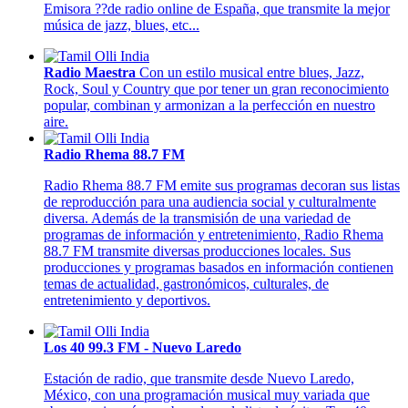
Emisora ??de radio online de España, que transmite la mejor
música de jazz, blues, etc...
Radio Maestra
Con un estilo musical entre blues, Jazz,
Rock, Soul y Country que por tener un gran reconocimiento
popular, combinan y armonizan a la perfección en nuestro
aire.
Radio Rhema 88.7 FM
Radio Rhema 88.7 FM emite sus programas decoran sus listas
de reproducción para una audiencia social y culturalmente
diversa. Además de la transmisión de una variedad de
programas de información y entretenimiento, Radio Rhema
88.7 FM transmite diversas producciones locales. Sus
producciones y programas basados en información contienen
temas de actualidad, gastronómicos, culturales, de
entretenimiento y deportivos.
Los 40 99.3 FM - Nuevo Laredo
Estación de radio, que transmite desde Nuevo Laredo,
México, con una programación musical muy variada que