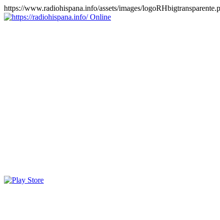
https://www.radiohispana.info/assets/images/logoRHbigtransparente.
Online
https://radiohispana.info
Tiene 15.505 emisoras de radio por web y móvil, para que los
puedas disfrutar, entretenimiento, información y música de todos los
géneros. Países: ARGENTINA, BOLIVIA, BRASIL, CHILE,
COLOMBIA, COSTA RICA, CUBA, ECUADOR, EL
SALVADOR, ESPAÑA, EE.UU, GUATEMALA, HAITI,
HONDURAS, JAMAICA, MARRUECOS, MÉXICO,
NICARAGUA, PANAMA, PARAGUAY, PERÚ, PORTUGAL,
PUERTO RICO, REINO UNIDO, RUMANIA, DOMINICANA,
TRINIDAD AND TOBAGO, URUGUAY y VENEZUELA.
Haga clic en el logo de las estaciones de radio para oirlas, además
los puedes disfrutar también en el celular/móvil Android, en el
Google Play Store, tiene función de grabación, podrás grabar y
crearte playlists gratis. Descargas: