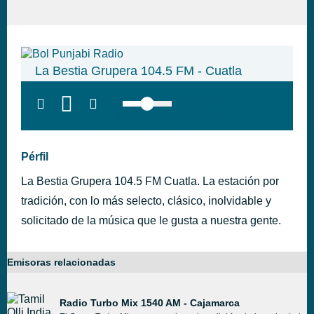
La Bestia Grupera 104.5 FM - Cuatla
top:300px;
left:100px; width:58px;
height:28px; background:#005f79;'
class='hap-icon hap-icon-heart'>
Pérfil
La Bestia Grupera 104.5 FM Cuatla. La estación por
tradición, con lo más selecto, clásico, inolvidable y
solicitado de la música que le gusta a nuestra gente.
Emisoras relacionadas
Radio Turbo Mix 1540 AM - Cajamarca