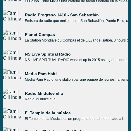
El Grupo Turbo Mix es una cadena de radial fundada en la ciudad d
Radio Progreso 1410 - San Sebastián
Emisora de radio que emite desde San Sebastián, Puerto Rico, con 
Planet Compas
La Station Mondiale du Compas et de L'Evangelisation. 3 hours 
NS Live Spiritual Radio
NS LIVE SPIRITUAL RADIO was set up in 2015 as a global non-profit 
Media Pam Haiti
Media Pam Radio, une station par une équipe de jeunes haitiens qu
Radio Mi dulce ella
Radio Mi dulce ella
El Templo de la música
El Templo de la Música, es un programa de radio dedicado a la música remember, prácticamente todos los temas que suenan están entre los años 1990-2005, intentamos sorprender a los oyentes con temas que no fueron muy comerciales pero si de mucha calidad y