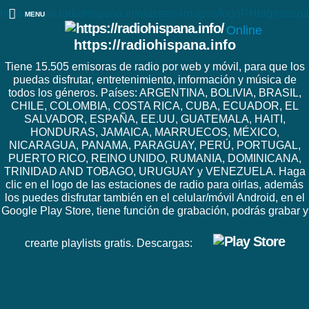
https://www.radiohispana.info/assets/images/logoRHbigtranspa
MENU
Online
https://radiohispana.info
Tiene 15.505 emisoras de radio por web y móvil, para que los
puedas disfrutar, entretenimiento, información y música de
todos los géneros. Países: ARGENTINA, BOLIVIA, BRASIL,
CHILE, COLOMBIA, COSTA RICA, CUBA, ECUADOR, EL
SALVADOR, ESPAÑA, EE.UU, GUATEMALA, HAITI,
HONDURAS, JAMAICA, MARRUECOS, MÉXICO,
NICARAGUA, PANAMA, PARAGUAY, PERÚ, PORTUGAL,
PUERTO RICO, REINO UNIDO, RUMANIA, DOMINICANA,
TRINIDAD AND TOBAGO, URUGUAY y VENEZUELA. Haga
clic en el logo de las estaciones de radio para oirlas, además
los puedes disfrutar también en el celular/móvil Android, en el
Google Play Store, tiene función de grabación, podrás grabar y
crearte playlists gratis. Descargas: