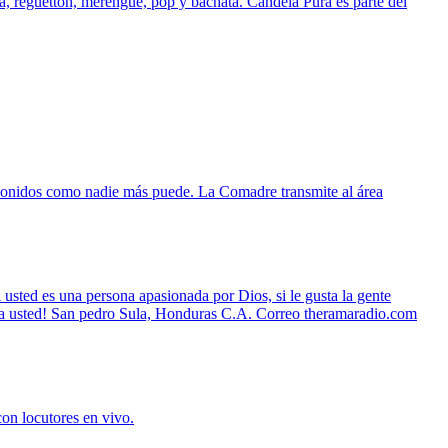
a, reguetton, merengue, pop y bachata. Candela Pura es parte del
 sonidos como nadie más puede. La Comadre transmite al área
usted es una persona apasionada por Dios, si le gusta la gente
 para usted! San pedro Sula, Honduras C.A. Correo theramaradio.com
con locutores en vivo.