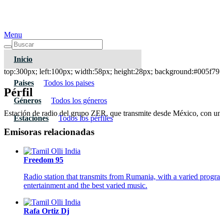
Menu
Inicio
La Bestia Grupera 99.3 FM - Chihuahua
top:300px; left:100px; width:58px; height:28px; background:#005f79;
Paises
Todos los paises
Pérfil
Géneros
Todos los géneros
Estación de radio del grupo ZER, que transmite desde México, con un
Estaciones
Todos los pérfiles
Emisoras relacionadas
Freedom 95
Radio station that transmits from Rumania, with a varied progra
entertainment and the best varied music.
Rafa Ortiz Dj