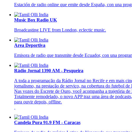
Estación de radio online que emite desde España, con una prog
Music Box Radio UK
Broadcasting LIVE from London, eclectic music.
Area Deportiva
Emisora de radio que transmite desde Ecuador, con una program
Rádio Jornal 1390 AM - Pesqueira
A toda a programação da Rádio Jornal no Recife e em mais cinc
jornalismo, na prestação de serviço, na cobertura do futebol de
Nas vozes do Escrete de Ouro, você acompanha a trajetória de
Totalmente remodelado, o novo APP traz uma área de podcasts, 
para ouvir depois, offline.
Candela Pura 91.9 FM - Caracas