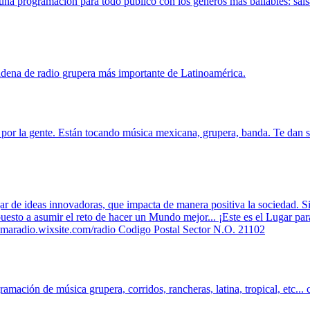
na programación para todo público con los géneros más bailables: sals
dena de radio grupera más importante de Latinoamérica.
a por la gente. Están tocando música mexicana, grupera, banda. Te dan
 de ideas innovadoras, que impacta de manera positiva la sociedad. Si 
dispuesto a asumir el reto de hacer un Mundo mejor... ¡Este es el Lugar
ramaradio.wixsite.com/radio Codigo Postal Sector N.O. 21102
mación de música grupera, corridos, rancheras, latina, tropical, etc... 