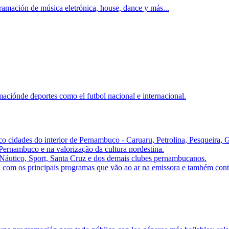
ramación de música eletrónica, house, dance y más...
aciónde deportes como el futbol nacional e internacional.
o cidades do interior de Pernambuco - Caruaru, Petrolina, Pesqueira,
 Pernambuco e na valorização da cultura nordestina.
 Náutico, Sport, Santa Cruz e dos demais clubes pernambucanos.
com os principais programas que vão ao ar na emissora e também conteú