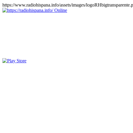
https://www.radiohispana.info/assets/images/logoRHbigtransparente.
Online
https://radiohispana.info
Tiene 15.505 emisoras de radio por web y móvil, para que los pu
COSTA RICA, CUBA, ECUADOR, EL SALVADOR, ESPAÑA,
PERÚ, PORTUGAL, PUERTO RICO, REINO UNIDO, RUMANIA, DO
oirlas, además los puedes disfrutar también en el celular/móvil Android