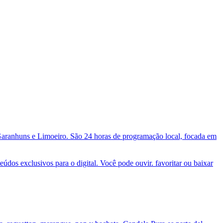
 Garanhuns e Limoeiro. São 24 horas de programação local, focada em
dos exclusivos para o digital. Você pode ouvir. favoritar ou baixar