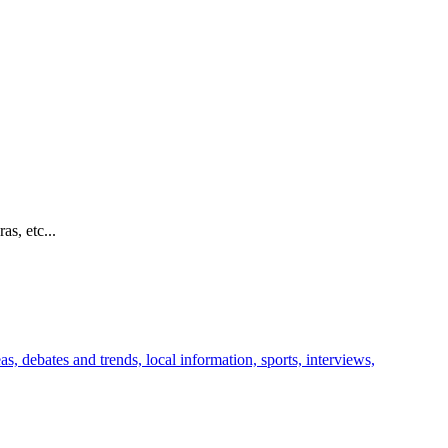
s, etc...
, debates and trends, local information, sports, interviews,