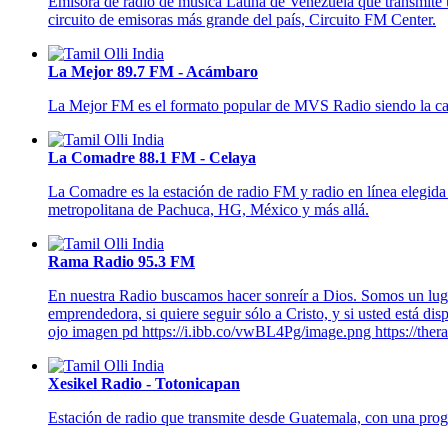
Emisora de radio de música Latina de Venezuela que transmite u
circuito de emisoras más grande del país, Circuito FM Center.
La Mejor 89.7 FM - Acámbaro
La Mejor FM es el formato popular de MVS Radio siendo la ca
La Comadre 88.1 FM - Celaya
La Comadre es la estación de radio FM y radio en línea elegid
metropolitana de Pachuca, HG, México y más allá.
Rama Radio 95.3 FM
En nuestra Radio buscamos hacer sonreír a Dios. Somos un lugar
emprendedora, si quiere seguir sólo a Cristo, y si usted está 
ojo imagen pd https://i.ibb.co/vwBL4Pg/image.png https://the
Xesikel Radio - Totonicapan
Estación de radio que transmite desde Guatemala, con una progra