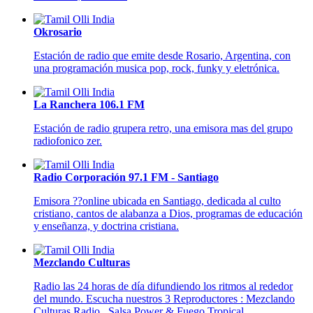
Okrosario
Estación de radio que emite desde Rosario, Argentina, con
una programación musica pop, rock, funky y eletrónica.
La Ranchera 106.1 FM
Estación de radio grupera retro, una emisora mas del grupo
radiofonico zer.
Radio Corporación 97.1 FM - Santiago
Emisora ??online ubicada en Santiago, dedicada al culto
cristiano, cantos de alabanza a Dios, programas de educación
y enseñanza, y doctrina cristiana.
Mezclando Culturas
Radio las 24 horas de día difundiendo los ritmos al rededor
del mundo. Escucha nuestros 3 Reproductores : Mezclando
Culturas Radio , Salsa Power & Fuego Tropical.