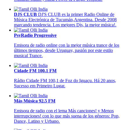
DJS CLUB
DJ'S CLUB es la primer Radio Online de
Música Electrónica de Tucumán,Argentina. Desde 2008
marcando tendencia. Los mejores Djs, la mejor música!.
PsyRadio Progressive
Emisora de radio online con la mejor música trance de los
últimos tiempos, desde Uruguay, pasión por este estilo
musical Trance.
Cidade FM 100.1 FM
Rádio Cidade FM 100,1 de Foz do Iguaçu. Há 20 anos,
Sucesso em Primeiro Lugar.
Más Música 92.5 FM
Emisora de radio con el lema Más canciones! y Menos
interrupciones! con lo que más suena de los géneros: Pop,
Dance, Latino y Urbano.