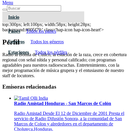
Menu
Inicio
La Bonita de Cuilco
top:300px; left:100px; width:58px; height:28px;
background:#005f79;' class='hap-icon hap-icon-heart'>
Paises
Todos los paises
Pérfil
Géneros
Todos los géneros
Estaciones
Todos los pérfiles
Radio la Bonita de Cuilco, la estación de la raza, crece en cobertura
regional con señal nítida y personal calificado; con programas
agradables para nuestros radioescuchas. Entretenimiento, con la
mejor programación de música grupera y el entusiasmo de nuestro
staff de locutores.
Emisoras relacionadas
Radio Amistad Honduras - San Marcos de Colón
Radio Amistad Desde El 12 de Diciembre de 2001 Presta el
servicio de Radio Difusión Sonora, a la comunidad de San
Marcos de Colon y alrededores en el departamento de
Choluteca,Honduras.