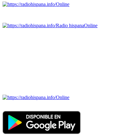
Online
Emisoras de radio por web y móvil.
Radio hispana
Online
Todas las principales estaciones de radio del mundo hispano,
portugués-brasileiro y anglosajon (ARGENTINA, BOLIVIA,
BRASIL, CHILE, COLOMBIA, COSTA RICA, CUBA,
ECUADOR, EL SALVADOR, ESPAÑA, GUATEMALA,
HAITI, HONDURAS, JAMAICA, MÉXICO, NICARAGUA,
PANAMA, PARAGUAY, PERÚ, PORTUGAL, PUERTO RICO,
REINO UNIDO, DOMINICANA, TRINIDAD AND TOBAGO,
URUGUAY y VENEZUELA). Haga clic en el logo de las
estaciones de radio para oirlas. (Estamos trabajando incorporando
más estaciones diariamente).
Online
Nuevo: Emisoras de radio por web y móvil. Descargas: