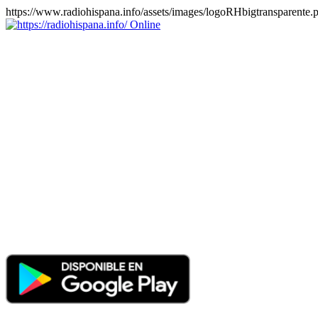
https://www.radiohispana.info/assets/images/logoRHbigtransparente.
Online
https://radiohispana.info
Tiene 15.505 emisoras de radio por web y móvil, para que los
puedas disfrutar, entretenimiento, información y música de todos los
géneros. Países: ARGENTINA, BOLIVIA, BRASIL, CHILE,
COLOMBIA, COSTA RICA, CUBA, ECUADOR, EL
SALVADOR, ESPAÑA, EE.UU, GUATEMALA, HAITI,
HONDURAS, JAMAICA, MARRUECOS, MÉXICO,
NICARAGUA, PANAMA, PARAGUAY, PERÚ, PORTUGAL,
PUERTO RICO, REINO UNIDO, RUMANIA, DOMINICANA,
TRINIDAD AND TOBAGO, URUGUAY y VENEZUELA.
Haga clic en el logo de las estaciones de radio para oirlas, además
los puedes disfrutar también en el celular/móvil Android, en el
Google Play Store, tiene función de grabación, podrás grabar y
crearte playlists gratis. Descargas: