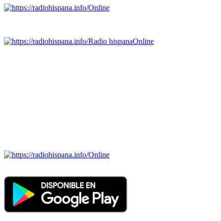
Online
Emisoras de radio por web y móvil.
Radio hispana
Online
Todas las principales estaciones de radio del mundo hispano,
portugués-brasileiro y anglosajon (ARGENTINA, BOLIVIA,
BRASIL, CHILE, COLOMBIA, COSTA RICA, CUBA,
ECUADOR, EL SALVADOR, ESPAÑA, GUATEMALA,
HAITI, HONDURAS, JAMAICA, MÉXICO, NICARAGUA,
PANAMA, PARAGUAY, PERÚ, PORTUGAL, PUERTO RICO,
REINO UNIDO, DOMINICANA, TRINIDAD AND TOBAGO,
URUGUAY y VENEZUELA). Haga clic en el logo de las
estaciones de radio para oirlas. (Estamos trabajando incorporando
más estaciones diariamente).
Online
Nuevo: Emisoras de radio por web y móvil. Descargas: