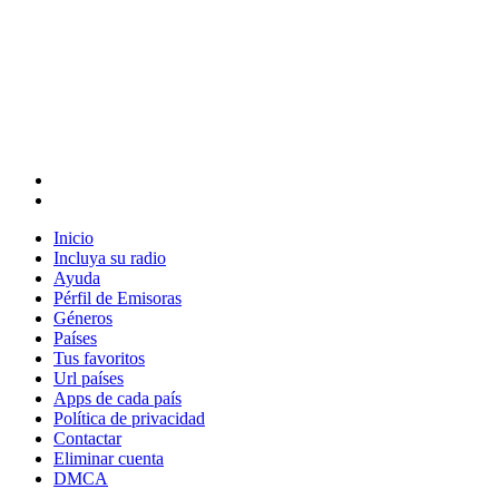
Inicio
Incluya su radio
Ayuda
Pérfil de Emisoras
Géneros
Países
Tus favoritos
Url países
Apps de cada país
Política de privacidad
Contactar
Eliminar cuenta
DMCA