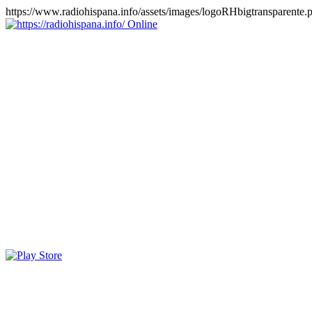
https://www.radiohispana.info/assets/images/logoRHbigtransparente.
Online
https://radiohispana.info
Tiene 15.505 emisoras de radio por web y móvil, para que los
puedas disfrutar, entretenimiento, información y música de todos los
géneros. Países: ARGENTINA, BOLIVIA, BRASIL, CHILE,
COLOMBIA, COSTA RICA, CUBA, ECUADOR, EL
SALVADOR, ESPAÑA, EE.UU, GUATEMALA, HAITI,
HONDURAS, JAMAICA, MARRUECOS, MÉXICO,
NICARAGUA, PANAMA, PARAGUAY, PERÚ, PORTUGAL,
PUERTO RICO, REINO UNIDO, RUMANIA, DOMINICANA,
TRINIDAD AND TOBAGO, URUGUAY y VENEZUELA.
Haga clic en el logo de las estaciones de radio para oirlas, además
los puedes disfrutar también en el celular/móvil Android, en el
Google Play Store, tiene función de grabación, podrás grabar y
crearte playlists gratis. Descargas: