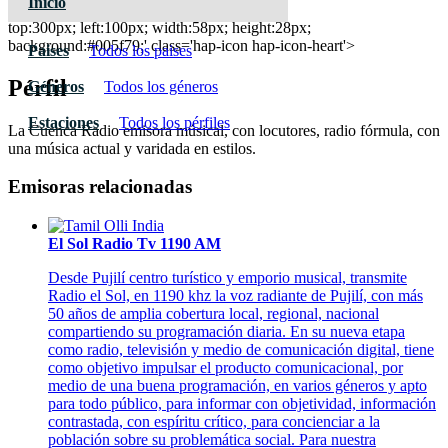
Inicio
La Cuenca Radio
top:300px; left:100px; width:58px; height:28px;
background:#005f79;' class='hap-icon hap-icon-heart'>
Paises
Todos los paises
Pérfil
Géneros
Todos los géneros
Estaciones
Todos los pérfiles
La Cuenca Radio emisora músical, con locutores, radio fórmula, con
una música actual y varidada en estilos.
Emisoras relacionadas
El Sol Radio Tv 1190 AM
Desde Pujilí centro turístico y emporio musical, transmite
Radio el Sol, en 1190 khz la voz radiante de Pujilí, con más
50 años de amplia cobertura local, regional, nacional
compartiendo su programación diaria. En su nueva etapa
como radio, televisión y medio de comunicación digital, tiene
como objetivo impulsar el producto comunicacional, por
medio de una buena programación, en varios géneros y apto
para todo público, para informar con objetividad, información
contrastada, con espíritu crítico, para concienciar a la
población sobre su problemática social. Para nuestra