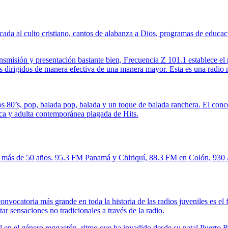
da al culto cristiano, cantos de alabanza a Dios, programas de educaci
ansmisión y presentación bastante bien, Frecuencia Z 101.1 establece el 
 dirigidos de manera efectiva de una manera mayor. Esta es una radio
’s, pop, balada pop, balada y un toque de balada ranchera. El concepto
ca y adulta contemporánea plagada de Hits.
más de 50 años. 95.3 FM Panamá y Chiriquí, 88.3 FM en Colón, 930 A
toria más grande en toda la historia de las radios juveniles es el f
r sensaciones no tradicionales a través de la radio.
l en el género reggaetón, ritmo que ha invadido desde su natal Puert