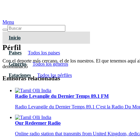
Menu
Inicio
Pérfil
Paises
Todos los paises
Con el deporte más cercano, el de los nuestros. El que tenemos aquí
Géneros
Todos los géneros
denominació
Estaciones
Todos los pérfiles
Emisoras relacionadas
Radio Levangile du Dernier Temps 89.1 FM
Radio Levangile du Dernier Temps 89.1 C'est la Radio Du Mo
Our Redeemer Radio
Online radio station that transmits from United Kingdom, dedica