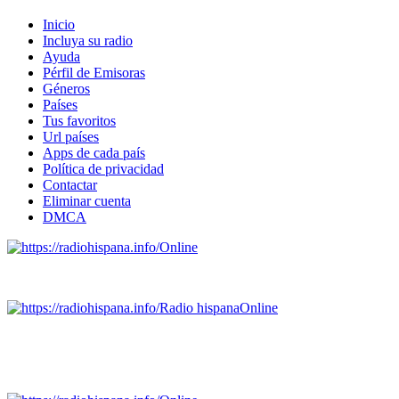
Inicio
Incluya su radio
Ayuda
Pérfil de Emisoras
Géneros
Países
Tus favoritos
Url países
Apps de cada país
Política de privacidad
Contactar
Eliminar cuenta
DMCA
Online
Emisoras de radio por web y móvil.
Radio hispana
Online
Todas las principales estaciones de radio del mundo hispano
SALVADOR, ESPAÑA, GUATEMALA, HAITI, HONDURAS, J
DOMINICANA, TRINIDAD AND TOBAGO, URUGUAY y VENEZUELA). Haga 