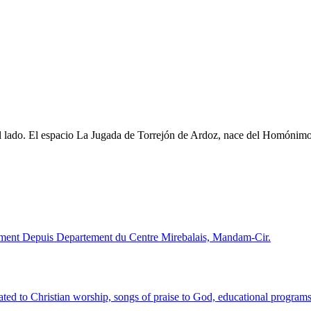
 al lado. El espacio La Jugada de Torrejón de Ardoz, nace del Homóni
ment Depuis Departement du Centre Mirebalais, Mandam-Cir.
ted to Christian worship, songs of praise to God, educational programs,