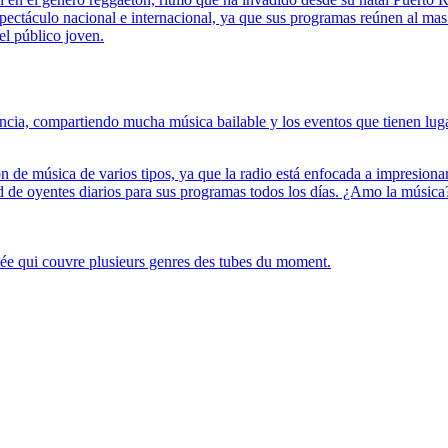
spectáculo nacional e internacional, ya que sus programas reúnen al ma
el público joven.
ncia, compartiendo mucha música bailable y los eventos que tienen lug
ón de música de varios tipos, ya que la radio está enfocada a impresiona
ad de oyentes diarios para sus programas todos los días. ¿Amo la músic
iée qui couvre plusieurs genres des tubes du moment.