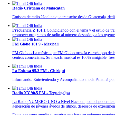
Radio Cristiana de Malacatan
Emisora de radio ??online que transmite desde Guatemala, dedica
Frecuencia Z 101.1
Coincidiendo con el tema y el estilo de tr
promover programas de radio al número deseado y a los oyentes
FM Globo 101.9 - Mexicali
FM Globo - La música que FM Globo mezcla es rock pop de los 80
centros comerciales. Su mezcla musical es 100% amigable, fres
La Exitosa 95.3 FM - Chiriquí
Informando, Entreteniendo y Acompañando a toda Panamá por 
Radio XY 90.5 FM - Tegucigalpa
La Radio NUMERO UNO a Nivel Nacional, con el poder de convoca
generación de jóvenes ávidos de ritmos, deseosos de experimenta
Es un concepto amplio y creativo que basa su columna vertebra