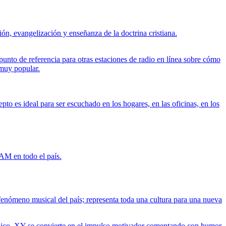
ón, evangelización y enseñanza de la doctrina cristiana.
punto de referencia para otras estaciones de radio en línea sobre cómo
 muy popular.
 es ideal para ser escuchado en los hogares, en las oficinas, en los
M en todo el país.
enómeno musical del país; representa toda una cultura para una nueva
o Rico. XY se convierte en el impulso motivador comentando con humor