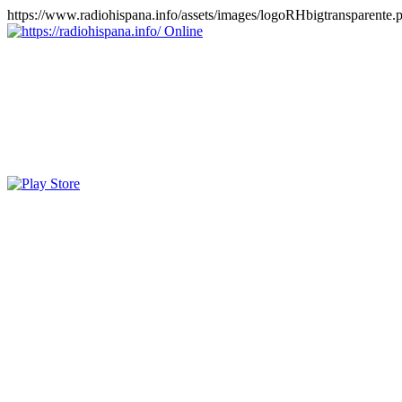
https://www.radiohispana.info/assets/images/logoRHbigtransparente.
Online
https://radiohispana.info
Tiene 15.505 emisoras de radio por web y móvil, para que los pu
COSTA RICA, CUBA, ECUADOR, EL SALVADOR, ESPAÑA,
PERÚ, PORTUGAL, PUERTO RICO, REINO UNIDO, RUMANIA, DO
oirlas, además los puedes disfrutar también en el celular/móvil Android