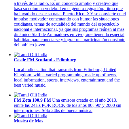
a través de la radio. Es un concepto amplio y creativo que
basa su columna vertebral en el género reggaetón, ritmo que
ha invadido desde su natal Puerto Rico. XY se convierte en el
impulso motivador comentando con humor las situaciones
cotidianas, temas de actualidad del mundo del espectáculo
nacional e internacional, ya que sus programas reúnen al mas
dinámico Staff de Animadores en vivo, que tienen la especial
habilidad para conectarse y lograr una participación constante
del público joven.
Castle FM Scotland - Edimburg
Local radio station that transmits from Edimburg, United
Kingdom, with a varied programming, made up of news,
local information, sports, interviews, entertainment and the
best varied music.
FM Zeta 100.9 FM
Una emisora creada en el año 2013,
emite las 24Hs POP, ROCK de los años 80', 90' y 2000 sin
interrupciones. Sólo 24hs de buena música.
Musica de Mas