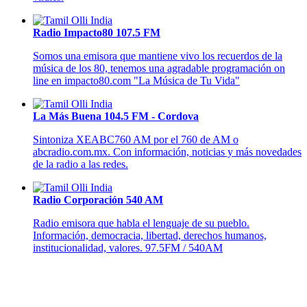
Radio Impacto80 107.5 FM
Somos una emisora que mantiene vivo los recuerdos de la
música de los 80, tenemos una agradable programación on
line en impacto80.com "La Música de Tu Vida"
La Más Buena 104.5 FM - Cordova
Sintoniza XEABC760 AM por el 760 de AM o
abcradio.com.mx. Con información, noticias y más novedades
de la radio a las redes.
Radio Corporación 540 AM
Radio emisora que habla el lenguaje de su pueblo.
Información, democracia, libertad, derechos humanos,
institucionalidad, valores. 97.5FM / 540AM