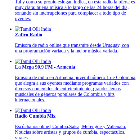
Tal y como su propio eslogan indica, en esta radio la oferta es
muy clara: buena música a lo largo de las 24 horas del día,
sonando sin interrupciones para complacer a todo tipo de
oyentes.
Zafiro Radio
Emisora de radio online que transmite desde Uruguay, con
una programación variada y la mejor música variada.
La Mega 90.9 FM - Armenia
Emisora de radio en Artmenia juvenil número 1 de Colombia,
que alegra a sus oyentes mediante programas variados con
diversos contenidos de entretenimiento, grandes temas
musicales de géneros populares de Colombia y hits
internacionales.
Radio Cumbia Mix
Escúchanos oline | Cumbia,Salsa, Merengue y Vallenato.
Noticias sobre artistas y grupos de cumbia, espectáculos,
virales.