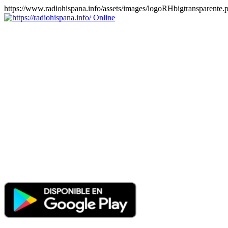
https://www.radiohispana.info/assets/images/logoRHbigtransparente.
Online
https://radiohispana.info
Tiene 15.505 emisoras de radio por web y móvil, para que los
puedas disfrutar, entretenimiento, información y música de todos los
géneros. Países: ARGENTINA, BOLIVIA, BRASIL, CHILE,
COLOMBIA, COSTA RICA, CUBA, ECUADOR, EL
SALVADOR, ESPAÑA, EE.UU, GUATEMALA, HAITI,
HONDURAS, JAMAICA, MARRUECOS, MÉXICO,
NICARAGUA, PANAMA, PARAGUAY, PERÚ, PORTUGAL,
PUERTO RICO, REINO UNIDO, RUMANIA, DOMINICANA,
TRINIDAD AND TOBAGO, URUGUAY y VENEZUELA.
Haga clic en el logo de las estaciones de radio para oirlas, además
los puedes disfrutar también en el celular/móvil Android, en el
Google Play Store, tiene función de grabación, podrás grabar y
crearte playlists gratis. Descargas: