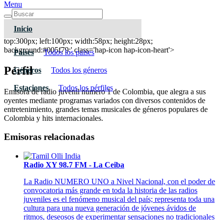
Menu
Inicio
La Mega 90.9 FM
top:300px; left:100px; width:58px; height:28px;
background:#005f79;' class='hap-icon hap-icon-heart'>
Paises
Todos los paises
Pérfil
Géneros
Todos los géneros
Estaciones
Todos los pérfiles
Emisora de radio juvenil número 1 de Colombia, que alegra a sus
oyentes mediante programas variados con diversos contenidos de
entretenimiento, grandes temas musicales de géneros populares de
Colombia y hits internacionales.
Emisoras relacionadas
Radio XY 98.7 FM - La Ceiba
La Radio NUMERO UNO a Nivel Nacional, con el poder de
convocatoria más grande en toda la historia de las radios
juveniles es el fenómeno musical del país; representa toda una
cultura para una nueva generación de jóvenes ávidos de
ritmos, deseosos de experimentar sensaciones no tradicionales