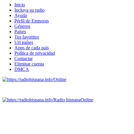
Inicio
Incluya su radio
Ayuda
Pérfil de Emisoras
Géneros
Países
Tus favoritos
Url países
Apps de cada país
Política de privacidad
Contactar
Eliminar cuenta
DMCA
Online
Emisoras de radio por web y móvil.
Radio hispana
Online
Todas las principales estaciones de radio del mundo hispano,
portugués-brasileiro y anglosajon (ARGENTINA, BOLIVIA,
BRASIL, CHILE, COLOMBIA, COSTA RICA, CUBA,
ECUADOR, EL SALVADOR, ESPAÑA, GUATEMALA,
HAITI, HONDURAS, JAMAICA, MÉXICO, NICARAGUA,