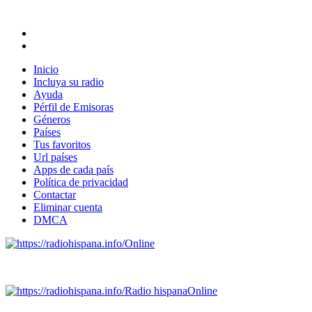
Inicio
Incluya su radio
Ayuda
Pérfil de Emisoras
Géneros
Países
Tus favoritos
Url países
Apps de cada país
Política de privacidad
Contactar
Eliminar cuenta
DMCA
Online
Emisoras de radio por web y móvil.
Radio hispana
Online