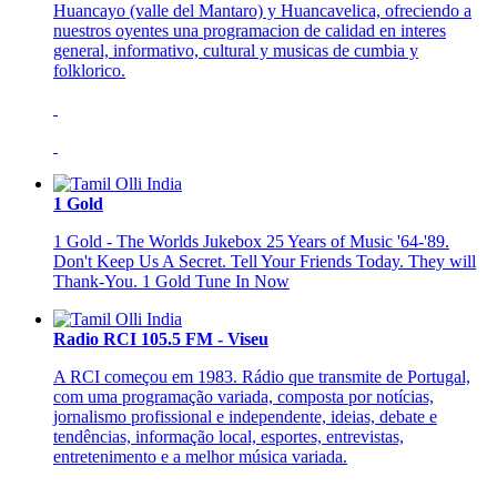
Huancayo (valle del Mantaro) y Huancavelica, ofreciendo a
nuestros oyentes una programacion de calidad en interes
general, informativo, cultural y musicas de cumbia y
folklorico.
1 Gold
1 Gold - The Worlds Jukebox 25 Years of Music '64-'89.
Don't Keep Us A Secret. Tell Your Friends Today. They will
Thank-You. 1 Gold Tune In Now
Radio RCI 105.5 FM - Viseu
A RCI começou em 1983. Rádio que transmite de Portugal,
com uma programação variada, composta por notícias,
jornalismo profissional e independente, ideias, debate e
tendências, informação local, esportes, entrevistas,
entretenimento e a melhor música variada.