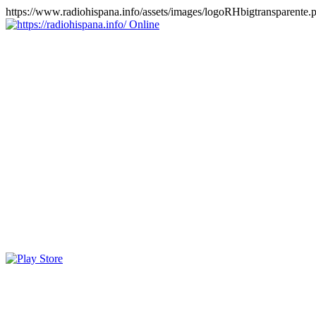
https://www.radiohispana.info/assets/images/logoRHbigtransparente.
Online
https://radiohispana.info
Tiene 15.505 emisoras de radio por web y móvil, para que los
puedas disfrutar, entretenimiento, información y música de todos los
géneros. Países: ARGENTINA, BOLIVIA, BRASIL, CHILE,
COLOMBIA, COSTA RICA, CUBA, ECUADOR, EL
SALVADOR, ESPAÑA, EE.UU, GUATEMALA, HAITI,
HONDURAS, JAMAICA, MARRUECOS, MÉXICO,
NICARAGUA, PANAMA, PARAGUAY, PERÚ, PORTUGAL,
PUERTO RICO, REINO UNIDO, RUMANIA, DOMINICANA,
TRINIDAD AND TOBAGO, URUGUAY y VENEZUELA.
Haga clic en el logo de las estaciones de radio para oirlas, además
los puedes disfrutar también en el celular/móvil Android, en el
Google Play Store, tiene función de grabación, podrás grabar y
crearte playlists gratis. Descargas: