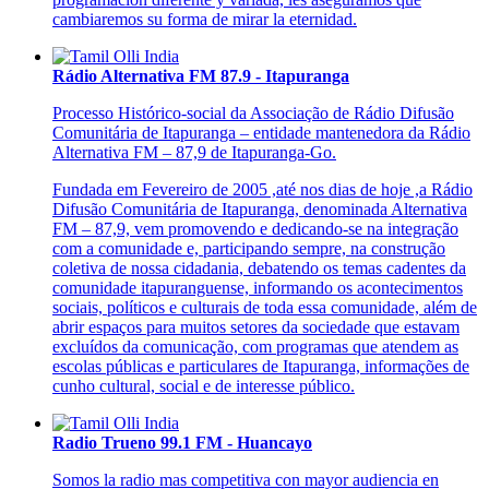
cambiaremos su forma de mirar la eternidad.
Rádio Alternativa FM 87.9 - Itapuranga
Processo Histórico-social da Associação de Rádio Difusão
Comunitária de Itapuranga – entidade mantenedora da Rádio
Alternativa FM – 87,9 de Itapuranga-Go.
Fundada em Fevereiro de 2005 ,até nos dias de hoje ,a Rádio
Difusão Comunitária de Itapuranga, denominada Alternativa
FM – 87,9, vem promovendo e dedicando-se na integração
com a comunidade e, participando sempre, na construção
coletiva de nossa cidadania, debatendo os temas cadentes da
comunidade itapuranguense, informando os acontecimentos
sociais, políticos e culturais de toda essa comunidade, além de
abrir espaços para muitos setores da sociedade que estavam
excluídos da comunicação, com programas que atendem as
escolas públicas e particulares de Itapuranga, informações de
cunho cultural, social e de interesse público.
Radio Trueno 99.1 FM - Huancayo
Somos la radio mas competitiva con mayor audiencia en