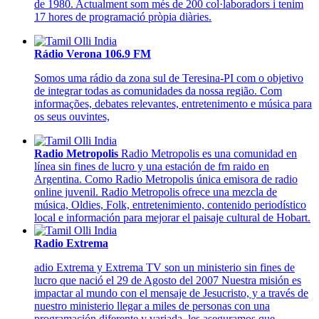
de 1980. Actualment som més de 200 col·laboradors i tenim
17 hores de programació pròpia diàries.
Rádio Verona 106.9 FM
Somos uma rádio da zona sul de Teresina-PI com o objetivo
de integrar todas as comunidades da nossa região. Com
informações, debates relevantes, entretenimento e música para
os seus ouvintes,
Radio Metropolis
Radio Metropolis es una comunidad en
línea sin fines de lucro y una estación de fm raido en
Argentina. Como Radio Metropolis única emisora de radio
online juvenil. Radio Metropolis ofrece una mezcla de
música, Oldies, Folk, entretenimiento, contenido periodístico
local e información para mejorar el paisaje cultural de Hobart.
Radio Extrema
adio Extrema y Extrema TV son un ministerio sin fines de
lucro que nació el 29 de Agosto del 2007 Nuestra misión es
impactar al mundo con el mensaje de Jesucristo, y a través de
nuestro ministerio llegar a miles de personas con una
programación diferente y variada, les aseguramos que