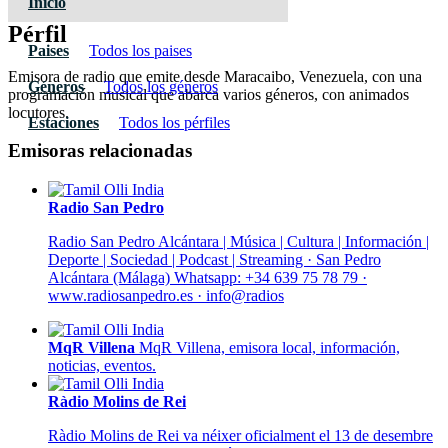
Inicio
Pérfil
Paises
Todos los paises
Emisora de radio que emite desde Maracaibo, Venezuela, con una
Géneros
Todos los géneros
programación musical que abarca varios géneros, con animados
locutores.
Estaciones
Todos los pérfiles
Emisoras relacionadas
Radio San Pedro
Radio San Pedro Alcántara | Música | Cultura | Información |
Deporte | Sociedad | Podcast | Streaming · San Pedro
Alcántara (Málaga) Whatsapp: +34 639 75 78 79 ·
www.radiosanpedro.es · info@radios
MqR Villena
MqR Villena, emisora local, información,
noticias, eventos.
Ràdio Molins de Rei
Ràdio Molins de Rei va néixer oficialment el 13 de desembre