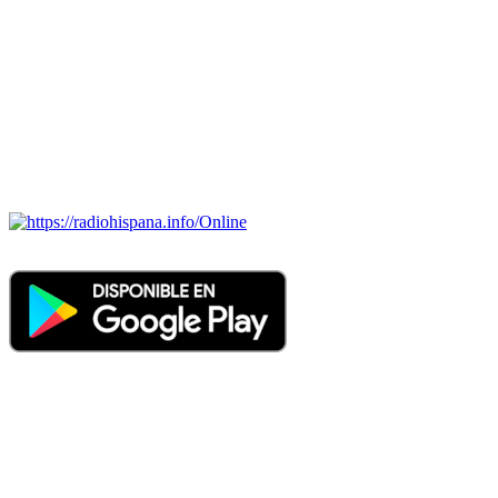
Todas las principales estaciones de radio del mundo hispano,
portugués-brasileiro y anglosajon (ARGENTINA, BOLIVIA,
BRASIL, CHILE, COLOMBIA, COSTA RICA, CUBA,
ECUADOR, EL SALVADOR, ESPAÑA, GUATEMALA,
HAITI, HONDURAS, JAMAICA, MÉXICO, NICARAGUA,
PANAMA, PARAGUAY, PERÚ, PORTUGAL, PUERTO RICO,
REINO UNIDO, DOMINICANA, TRINIDAD AND TOBAGO,
URUGUAY y VENEZUELA). Haga clic en el logo de las
estaciones de radio para oirlas. (Estamos trabajando incorporando
más estaciones diariamente).
Online
Nuevo: Emisoras de radio por web y móvil. Descargas: