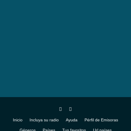
Inicio
Incluya su radio
Ayuda
Pérfil de Emisoras
Géneros
Países
Tus favoritos
Url países