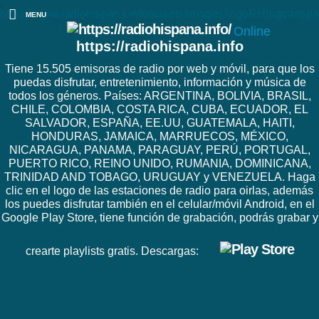
https://www.radiohispana.info/assets/images/logoRHbigtranspa
MENU
Online
https://radiohispana.info
Tiene 15.505 emisoras de radio por web y móvil, para que los
puedas disfrutar, entretenimiento, información y música de
todos los géneros. Países: ARGENTINA, BOLIVIA, BRASIL,
CHILE, COLOMBIA, COSTA RICA, CUBA, ECUADOR, EL
SALVADOR, ESPAÑA, EE.UU, GUATEMALA, HAITI,
HONDURAS, JAMAICA, MARRUECOS, MÉXICO,
NICARAGUA, PANAMA, PARAGUAY, PERÚ, PORTUGAL,
PUERTO RICO, REINO UNIDO, RUMANIA, DOMINICANA,
TRINIDAD AND TOBAGO, URUGUAY y VENEZUELA. Haga
clic en el logo de las estaciones de radio para oirlas, además
los puedes disfrutar también en el celular/móvil Android, en el
Google Play Store, tiene función de grabación, podrás grabar y
crearte playlists gratis. Descargas: