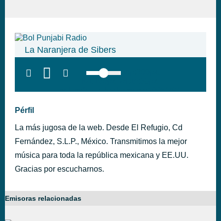
La Naranjera de Sibers
top:300px;
left:100px; width:58px;
height:28px; background:#005f79;'
class='hap-icon hap-icon-heart'>
Pérfil
La más jugosa de la web. Desde El Refugio, Cd
Fernández, S.L.P., México. Transmitimos la mejor
música para toda la república mexicana y EE.UU.
Gracias por escucharnos.
Emisoras relacionadas