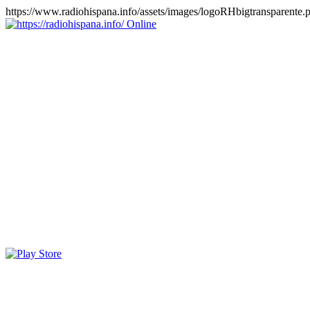
https://www.radiohispana.info/assets/images/logoRHbigtransparente.
Online
https://radiohispana.info
Tiene 15.505 emisoras de radio por web y móvil, para que los
puedas disfrutar, entretenimiento, información y música de todos los
géneros. Países: ARGENTINA, BOLIVIA, BRASIL, CHILE,
COLOMBIA, COSTA RICA, CUBA, ECUADOR, EL
SALVADOR, ESPAÑA, EE.UU, GUATEMALA, HAITI,
HONDURAS, JAMAICA, MARRUECOS, MÉXICO,
NICARAGUA, PANAMA, PARAGUAY, PERÚ, PORTUGAL,
PUERTO RICO, REINO UNIDO, RUMANIA, DOMINICANA,
TRINIDAD AND TOBAGO, URUGUAY y VENEZUELA.
Haga clic en el logo de las estaciones de radio para oirlas, además
los puedes disfrutar también en el celular/móvil Android, en el
Google Play Store, tiene función de grabación, podrás grabar y
crearte playlists gratis. Descargas: