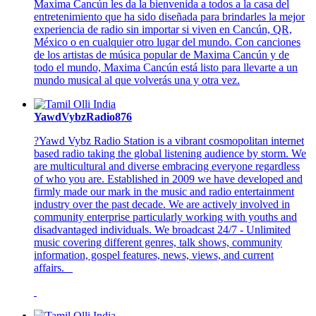
Maxima Cancún les da la bienvenida a todos a la casa del
entretenimiento que ha sido diseñada para brindarles la mejor
experiencia de radio sin importar si viven en Cancún, QR,
México o en cualquier otro lugar del mundo. Con canciones
de los artistas de música popular de Maxima Cancún y de
todo el mundo, Maxima Cancún está listo para llevarte a un
mundo musical al que volverás una y otra vez.
YawdVybzRadio876
?Yawd Vybz Radio Station is a vibrant cosmopolitan internet
based radio taking the global listening audience by storm. We
are multicultural and diverse embracing everyone regardless
of who you are. Established in 2009 we have developed and
firmly made our mark in the music and radio entertainment
industry over the past decade. We are actively involved in
community enterprise particularly working with youths and
disadvantaged individuals. We broadcast 24/7 - Unlimited
music covering different genres, talk shows, community
information, gospel features, news, views, and current
affairs.