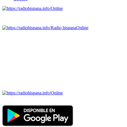
Online
Emisoras de radio por web y móvil.
Radio hispana
Online
Todas las principales estaciones de radio del mundo hispano,
portugués-brasileiro y anglosajon (ARGENTINA, BOLIVIA,
BRASIL, CHILE, COLOMBIA, COSTA RICA, CUBA,
ECUADOR, EL SALVADOR, ESPAÑA, GUATEMALA,
HAITI, HONDURAS, JAMAICA, MÉXICO, NICARAGUA,
PANAMA, PARAGUAY, PERÚ, PORTUGAL, PUERTO RICO,
REINO UNIDO, DOMINICANA, TRINIDAD AND TOBAGO,
URUGUAY y VENEZUELA). Haga clic en el logo de las
estaciones de radio para oirlas. (Estamos trabajando incorporando
más estaciones diariamente).
Online
Nuevo: Emisoras de radio por web y móvil. Descargas: