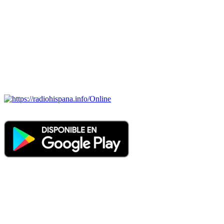
Todas las principales estaciones de radio del mundo hispano,
portugués-brasileiro y anglosajon (ARGENTINA, BOLIVIA,
BRASIL, CHILE, COLOMBIA, COSTA RICA, CUBA,
ECUADOR, EL SALVADOR, ESPAÑA, GUATEMALA,
HAITI, HONDURAS, JAMAICA, MÉXICO, NICARAGUA,
PANAMA, PARAGUAY, PERÚ, PORTUGAL, PUERTO RICO,
REINO UNIDO, DOMINICANA, TRINIDAD AND TOBAGO,
URUGUAY y VENEZUELA). Haga clic en el logo de las
estaciones de radio para oirlas. (Estamos trabajando incorporando
más estaciones diariamente).
Online
Nuevo: Emisoras de radio por web y móvil. Descargas: