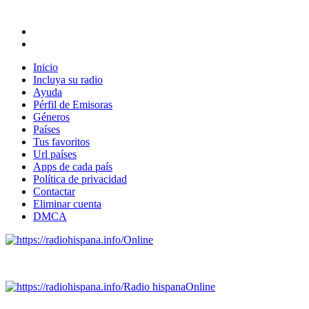
Inicio
Incluya su radio
Ayuda
Pérfil de Emisoras
Géneros
Países
Tus favoritos
Url países
Apps de cada país
Política de privacidad
Contactar
Eliminar cuenta
DMCA
Online
Emisoras de radio por web y móvil.
Radio hispana
Online