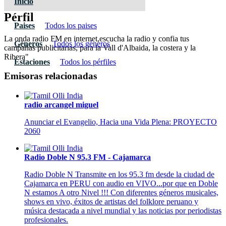
Inicio
Pérfil
Paises
Todos los paises
La onda radio FM en internet,escucha la radio y confia tus
Géneros
Todos los géneros
campañas publicitarias, para la Vall d'Albaida, la costera y la
Ribera"
Estaciones
Todos los pérfiles
Emisoras relacionadas
radio arcangel miguel
Anunciar el Evangelio, Hacia una Vida Plena: PROYECTO
2060
Radio Doble N 95.3 FM - Cajamarca
Radio Doble N Transmite en los 95.3 fm desde la ciudad de
Cajamarca en PERU con audio en VIVO...por que en Doble
N estamos A otro Nivel !!! Con diferentes géneros musicales,
shows en vivo, éxitos de artistas del folklore peruano y
música destacada a nivel mundial y las noticias por periodistas
profesionales.