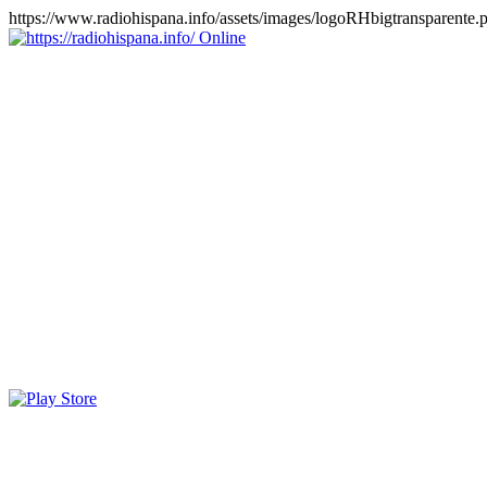
https://www.radiohispana.info/assets/images/logoRHbigtransparente.
Online
https://radiohispana.info
Tiene 15.505 emisoras de radio por web y móvil, para que los
puedas disfrutar, entretenimiento, información y música de todos los
géneros. Países: ARGENTINA, BOLIVIA, BRASIL, CHILE,
COLOMBIA, COSTA RICA, CUBA, ECUADOR, EL
SALVADOR, ESPAÑA, EE.UU, GUATEMALA, HAITI,
HONDURAS, JAMAICA, MARRUECOS, MÉXICO,
NICARAGUA, PANAMA, PARAGUAY, PERÚ, PORTUGAL,
PUERTO RICO, REINO UNIDO, RUMANIA, DOMINICANA,
TRINIDAD AND TOBAGO, URUGUAY y VENEZUELA.
Haga clic en el logo de las estaciones de radio para oirlas, además
los puedes disfrutar también en el celular/móvil Android, en el
Google Play Store, tiene función de grabación, podrás grabar y
crearte playlists gratis. Descargas: