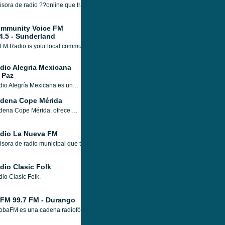
sora de radio ??online que transmite desde Rosario, Argentina, dedicada al culto 
mmunity Voice FM
4.5 - Sunderland
M Radio is your local community led radio station serving the culturally diverse 
dio Alegria Mexicana
 Paz
Radio Alegría Mexicana es una comunidad en línea sin fines de lucro y una estación fmraido en La Paz, BS, México. Como Radio Alegría Mexicana única emisora de radio online juvenil. Radio Alegría Mexicana ofrece una combinación de música, entretenimiento, contenido periodístico local e información para mejorar el paisaje cultural de Hobart.
dena Cope Mérida
Cadena Cope Mérida, ofrece programas e información local, con conexiones informativas nacionales a la central COPE.
dio La Nueva FM
sora de radio municipal que transmite desde Loja, Guatemala, con una programación
dio Clasic Folk
io Clasic Folk.
FM 99.7 FM - Durango
obaFM es una cadena radiofónica de perfil juvenil con éxitos del momento en ingl