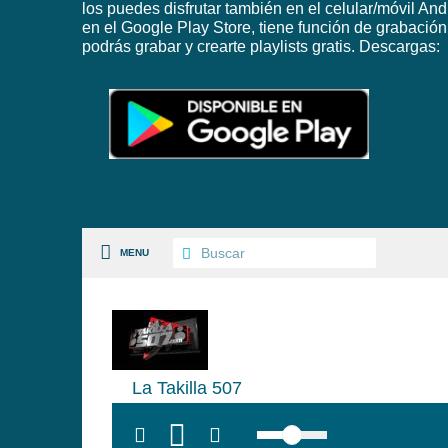
los puedes disfrutar también en el celular/móvil And
en el Google Play Store, tiene función de grabación
podrás grabar y crearte playlists gratis. Descargas:
MENU
S PAISES
La Takilla 507
 GÉNEROS
top:300px; left