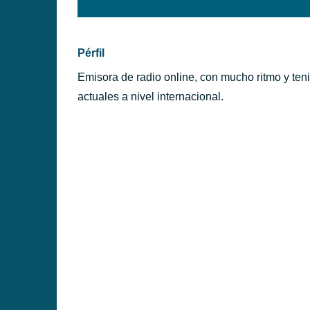
background:#005f79;' class=
PÉRFILES
Pérfil
Emisora de radio online, con mucho ritmo y te
actuales a nivel internacional.