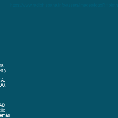
https://www.radiohispana.info/assets/images/logoRHbigt
ra
ón y
CA,
UU,
DAD
lic
además