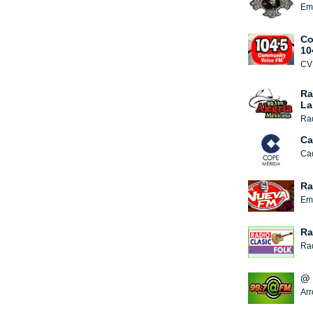
Emi
Co
10
CVF
Ra
La
Ca
Ra
Emi
Ra
Rad
@ 
Arr