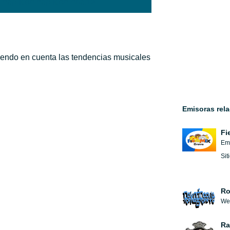
'hap-icon hap-icon-heart'>
niendo en cuenta las tendencias musicales
Emisoras rel
Fi
Emi
Sit
Ro
We 
Ra