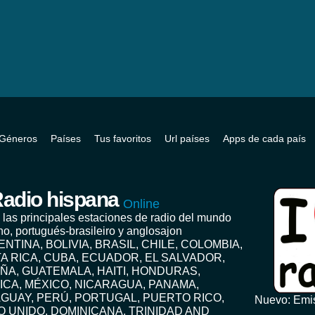
Géneros
Países
Tus favoritos
Url países
Apps de cada país
adio hispana
Online
 las principales estaciones de radio del mundo
no, portugués-brasileiro y anglosajon
ENTINA, BOLIVIA, BRASIL, CHILE, COLOMBIA,
A RICA, CUBA, ECUADOR, EL SALVADOR,
ÑA, GUATEMALA, HAITI, HONDURAS,
ICA, MÉXICO, NICARAGUA, PANAMA,
GUAY, PERÚ, PORTUGAL, PUERTO RICO,
Nuevo: Emis
O UNIDO, DOMINICANA, TRINIDAD AND