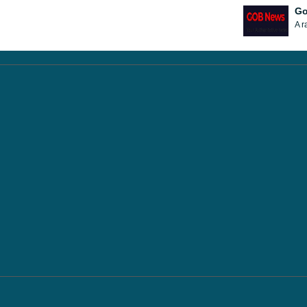
Go
A r