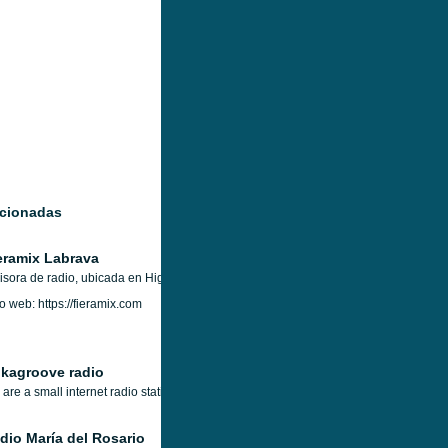
acionadas
eramix Labrava
sora de radio, ubicada en Higuey, Republica Dominicana, con una programación mu
io web: https://fieramix.com
kagroove radio
are a small internet radio station thats been going for about 7 years now, specializ
dio María del Rosario