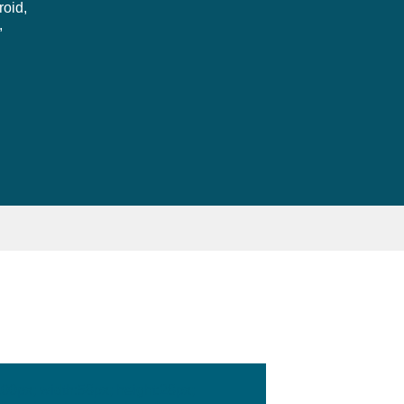
roid,
,
:100px; width:58px; height:28px;