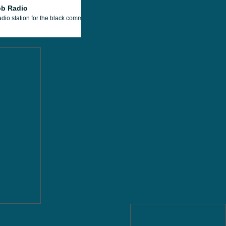
b Radio
adio station for the black community worldwide. Radio station that transmits from 