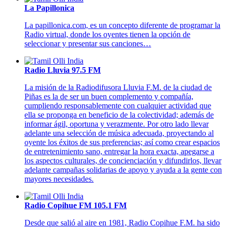
La Papillonica
La papillonica.com, es un concepto diferente de programar la
Radio virtual, donde los oyentes tienen la opción de
seleccionar y presentar sus canciones…
Radio Lluvia 97.5 FM
La misión de la Radiodifusora Lluvia F.M. de la ciudad de
Piñas es la de ser un buen complemento y compañía,
cumpliendo responsablemente con cualquier actividad que
ella se proponga en beneficio de la colectividad; además de
informar ágil, oportuna y verazmente. Por otro lado llevar
adelante una selección de música adecuada, proyectando al
oyente los éxitos de sus preferencias; así como crear espacios
de entretenimiento sano, entregar la hora exacta, apegarse a
los aspectos culturales, de concienciación y difundirlos, llevar
adelante campañas solidarias de apoyo y ayuda a la gente con
mayores necesidades.
Radio Copihue FM 105.1 FM
Desde que salió al aire en 1981, Radio Copihue F.M. ha sido