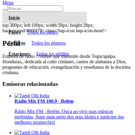
Menu
Inicio
La Voz de Suyapa 910 AM - Tegucigalpa
top:300px; left:100px; width:58px; height:28px;
background:#005f79;' class='hap-icon hap-icon-heart'>
Paises
Todos los paises
Pérfil
Géneros
Todos los géneros
Estaciones
Todos los pérfiles
Emisora de radio ??online que transmite desde Tegucigalpa,
Honduras,, dedicada al culto cristiano, cantos de alabanza a Dios,
programas de educación, evangelización y enseñanza de la doctrina
cristiana.
Emisoras relacionadas
Rádio Mix FM 100.9 - Belém
Rádio Mix FM - Belém. Ouça ao vivo suas músicas
preferidas, fique mais perto dos seus ídolos e participe das
melhores promoções!