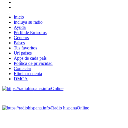
Inicio
Incluya su radio
Ayuda
Pérfil de Emisoras
Géneros
Países
Tus favoritos
Url países
Apps de cada país
Política de privacidad
Contactar
Eliminar cuenta
DMCA
Online
Emisoras de radio por web y móvil.
Radio hispana
Online
Todas las principales estaciones de radio del mundo hispano,
portugués-brasileiro y anglosajon (ARGENTINA, BOLIVIA,
BRASIL, CHILE, COLOMBIA, COSTA RICA, CUBA,