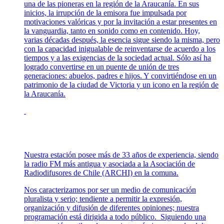
una de las pioneras en la región de la Araucanía. En sus
inicios, la irrupción de la emisora fue impulsada por
motivaciones valóricas y por la invitación a estar presentes en
la vanguardia, tanto en sonido como en contenido. Hoy,
varias décadas después, la esencia sigue siendo la misma, pero
con la capacidad inigualable de reinventarse de acuerdo a los
tiempos y a las exigencias de la sociedad actual. Sólo así ha
logrado convertirse en un puente de unión de tres
generaciones: abuelos, padres e hijos. Y convirtiéndose en un
patrimonio de la ciudad de Victoria y un icono en la región de
la Araucanía.
Nuestra estación posee más de 33 años de experiencia, siendo
la radio FM más antigua y asociada a la Asociación de
Radiodifusores de Chile (ARCHI) en la comuna.
Nos caracterizamos por ser un medio de comunicación
pluralista y serio; tendiente a permitir la expresión,
organización y difusión de diferentes opiniones; nuestra
programación está dirigida a todo público. Siguiendo una