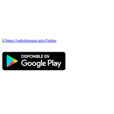
ECUADOR, EL SALVADOR, ESPAÑA, GUATEMALA,
HAITI, HONDURAS, JAMAICA, MÉXICO, NICARAGUA,
PANAMA, PARAGUAY, PERÚ, PORTUGAL, PUERTO RICO,
REINO UNIDO, DOMINICANA, TRINIDAD AND TOBAGO,
URUGUAY y VENEZUELA). Haga clic en el logo de las
estaciones de radio para oirlas. (Estamos trabajando incorporando
más estaciones diariamente).
Online
Nuevo: Emisoras de radio por web y móvil. Descargas: