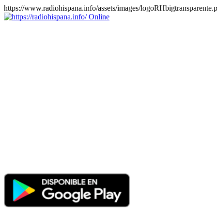
https://www.radiohispana.info/assets/images/logoRHbigtransparente.
Online
https://radiohispana.info
Tiene 15.505 emisoras de radio por web y móvil, para que los
puedas disfrutar, entretenimiento, información y música de todos los
géneros. Países: ARGENTINA, BOLIVIA, BRASIL, CHILE,
COLOMBIA, COSTA RICA, CUBA, ECUADOR, EL
SALVADOR, ESPAÑA, EE.UU, GUATEMALA, HAITI,
HONDURAS, JAMAICA, MARRUECOS, MÉXICO,
NICARAGUA, PANAMA, PARAGUAY, PERÚ, PORTUGAL,
PUERTO RICO, REINO UNIDO, RUMANIA, DOMINICANA,
TRINIDAD AND TOBAGO, URUGUAY y VENEZUELA.
Haga clic en el logo de las estaciones de radio para oirlas, además
los puedes disfrutar también en el celular/móvil Android, en el
Google Play Store, tiene función de grabación, podrás grabar y
crearte playlists gratis. Descargas: