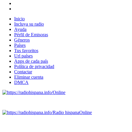
Inicio
Incluya su radio
Ayuda
Pérfil de Emisoras
Géneros
Países
Tus favoritos
Url países
Apps de cada país
Política de privacidad
Contactar
Eliminar cuenta
DMCA
Online
Emisoras de radio por web y móvil.
Radio hispana
Online
Todas las principales estaciones de radio del mundo hispano,
portugués-brasileiro y anglosajon (ARGENTINA, BOLIVIA,