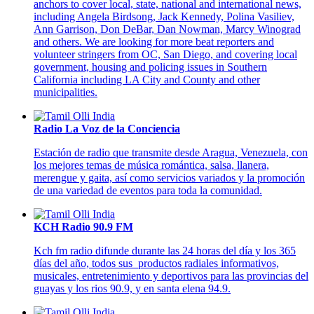
anchors to cover local, state, national and international news,
including Angela Birdsong, Jack Kennedy, Polina Vasiliev,
Ann Garrison, Don DeBar, Dan Nowman, Marcy Winograd
and others. We are looking for more beat reporters and
volunteer stringers from OC, San Diego, and covering local
government, housing and policing issues in Southern
California including LA City and County and other
municipalities.
Radio La Voz de la Conciencia
Estación de radio que transmite desde Aragua, Venezuela, con
los mejores temas de música romántica, salsa, llanera,
merengue y gaita, así como servicios variados y la promoción
de una variedad de eventos para toda la comunidad.
KCH Radio 90.9 FM
Kch fm radio difunde durante las 24 horas del día y los 365
días del año, todos sus productos radiales informativos,
musicales, entretenimiento y deportivos para las provincias del
guayas y los rios 90.9, y en santa elena 94.9.