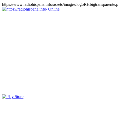
https://www.radiohispana.info/assets/images/logoRHbigtransparente.
Online
https://radiohispana.info
Tiene 15.505 emisoras de radio por web y móvil, para que los
puedas disfrutar, entretenimiento, información y música de todos los
géneros. Países: ARGENTINA, BOLIVIA, BRASIL, CHILE,
COLOMBIA, COSTA RICA, CUBA, ECUADOR, EL
SALVADOR, ESPAÑA, EE.UU, GUATEMALA, HAITI,
HONDURAS, JAMAICA, MARRUECOS, MÉXICO,
NICARAGUA, PANAMA, PARAGUAY, PERÚ, PORTUGAL,
PUERTO RICO, REINO UNIDO, RUMANIA, DOMINICANA,
TRINIDAD AND TOBAGO, URUGUAY y VENEZUELA.
Haga clic en el logo de las estaciones de radio para oirlas, además
los puedes disfrutar también en el celular/móvil Android, en el
Google Play Store, tiene función de grabación, podrás grabar y
crearte playlists gratis. Descargas: