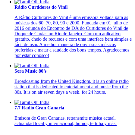
Rádio Curtidores do Vinil
A Rádio Curtidores do Vinil é uma emissora voltada para as
músicas dos 60, 70, 80, 90 e 2000. Fundada em 01 julho de
2016 oriunda do Encontro de DJs do Curtidores do Vinil de
Duque de Caxias no Rio de Janeiro. Com um aplicativo
gratuito, cheio de recursos e com uma interface bem simples e
fácil de usar. A melhor maneira de ouvir suas músicas
preferidas e matar a saudade dos bons tempos. Agradecemos
por estar conosco!
Sera Music 80’s
Broadcasting from the United Kingdom, it is an online radio
station that is dedicated to entertainment and music from the
80s. It is on air seven days a week, for 24 hours.
7.7 Radio Gran Canaria
Emisora de Gran Canarias, retransmite música actual,
actualidad local y internacional, humor, tertulia y más.