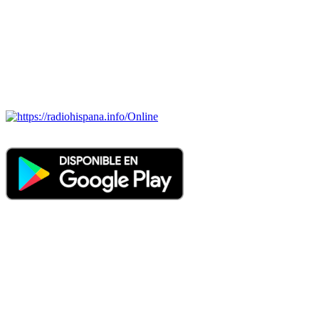
BRASIL, CHILE, COLOMBIA, COSTA RICA, CUBA,
ECUADOR, EL SALVADOR, ESPAÑA, GUATEMALA,
HAITI, HONDURAS, JAMAICA, MÉXICO, NICARAGUA,
PANAMA, PARAGUAY, PERÚ, PORTUGAL, PUERTO RICO,
REINO UNIDO, DOMINICANA, TRINIDAD AND TOBAGO,
URUGUAY y VENEZUELA). Haga clic en el logo de las
estaciones de radio para oirlas. (Estamos trabajando incorporando
más estaciones diariamente).
Online
Nuevo: Emisoras de radio por web y móvil. Descargas: