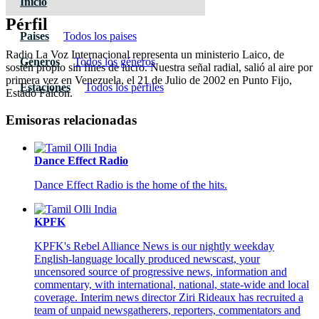
Inicio
Pérfil
Paises
Todos los paises
Radio La Voz Internacional representa un ministerio Laico, de
Géneros
Todos los géneros
sostén propio sin fines de lucro. Nuestra señal radial, salió al aire por
primera vez en Venezuela, el 21 de Julio de 2002 en Punto Fijo,
Estaciones
Todos los pérfiles
Estado Falcón.
Emisoras relacionadas
Dance Effect Radio
Dance Effect Radio is the home of the hits.
KPFK
KPFK's Rebel Alliance News is our nightly weekday
English-language locally produced newscast, your
uncensored source of progressive news, information and
commentary, with international, national, state-wide and local
coverage. Interim news director Ziri Rideaux has recruited a
team of unpaid newsgatherers, reporters, commentators and