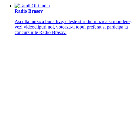
Radio Brasov
Asculta muzica buna live, citeste stiri din muzica si mondene,
vezi videoclipuri noi, voteaza-ti topul preferat si participa la
concursurile Radio Brasov.