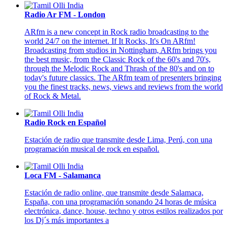
Radio Ar FM - London
ARfm is a new concept in Rock radio broadcasting to the
world 24/7 on the internet. If It Rocks, It's On ARfm!
Broadcasting from studios in Nottingham, ARfm brings you
the best music, from the Classic Rock of the 60's and 70's,
through the Melodic Rock and Thrash of the 80's and on to
today's future classics. The ARfm team of presenters bringing
you the finest tracks, news, views and reviews from the world
of Rock & Metal.
Radio Rock en Español
Estación de radio que transmite desde Lima, Perú, con una
programación musical de rock en español.
Loca FM - Salamanca
Estación de radio online, que transmite desde Salamaca,
España, con una programación sonando 24 horas de música
electrónica, dance, house, techno y otros estilos realizados por
los Dj´s más importantes a