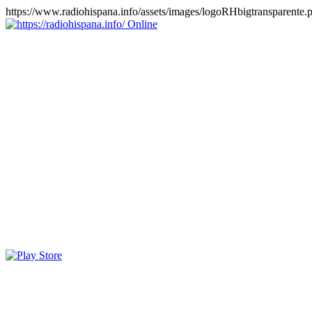
https://www.radiohispana.info/assets/images/logoRHbigtransparente.
Online
https://radiohispana.info
Tiene 15.505 emisoras de radio por web y móvil, para que los
puedas disfrutar, entretenimiento, información y música de todos los
géneros. Países: ARGENTINA, BOLIVIA, BRASIL, CHILE,
COLOMBIA, COSTA RICA, CUBA, ECUADOR, EL
SALVADOR, ESPAÑA, EE.UU, GUATEMALA, HAITI,
HONDURAS, JAMAICA, MARRUECOS, MÉXICO,
NICARAGUA, PANAMA, PARAGUAY, PERÚ, PORTUGAL,
PUERTO RICO, REINO UNIDO, RUMANIA, DOMINICANA,
TRINIDAD AND TOBAGO, URUGUAY y VENEZUELA.
Haga clic en el logo de las estaciones de radio para oirlas, además
los puedes disfrutar también en el celular/móvil Android, en el
Google Play Store, tiene función de grabación, podrás grabar y
crearte playlists gratis. Descargas: