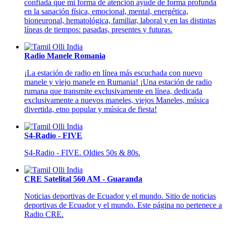
confiada que mi forma de atención ayude de forma profunda
en la sanación física, emocional, mental, energética,
bioneuronal, hematológica, familiar, laboral y en las distintas
líneas de tiempos: pasadas, presentes y futuras.
Radio Manele Romania
¡La estación de radio en línea más escuchada con nuevo
manele y viejo manele en Rumania! ¡Una estación de radio
rumana que transmite exclusivamente en línea, dedicada
exclusivamente a nuevos maneles, viejos Maneles, música
divertida, etno popular y música de fiesta!
S4-Radio - FIVE
S4-Radio - FIVE. Oldies 50s & 80s.
CRE Satelital 560 AM - Guaranda
Noticias deportivas de Ecuador y el mundo. Sitio de noticias
deportivas de Ecuador y el mundo. Este página no pertenece a
Radio CRE.