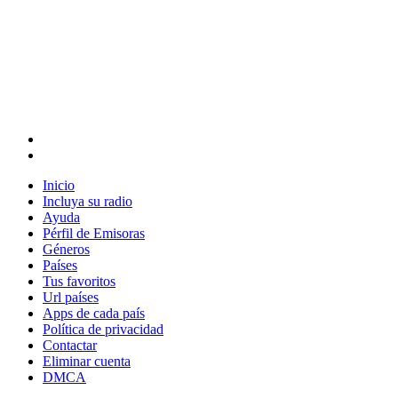
Inicio
Incluya su radio
Ayuda
Pérfil de Emisoras
Géneros
Países
Tus favoritos
Url países
Apps de cada país
Política de privacidad
Contactar
Eliminar cuenta
DMCA