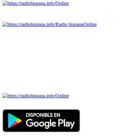
Online
Emisoras de radio por web y móvil.
Radio hispana
Online
Todas las principales estaciones de radio del mundo hispano,
portugués-brasileiro y anglosajon (ARGENTINA, BOLIVIA,
BRASIL, CHILE, COLOMBIA, COSTA RICA, CUBA,
ECUADOR, EL SALVADOR, ESPAÑA, GUATEMALA,
HAITI, HONDURAS, JAMAICA, MÉXICO, NICARAGUA,
PANAMA, PARAGUAY, PERÚ, PORTUGAL, PUERTO RICO,
REINO UNIDO, DOMINICANA, TRINIDAD AND TOBAGO,
URUGUAY y VENEZUELA). Haga clic en el logo de las
estaciones de radio para oirlas. (Estamos trabajando incorporando
más estaciones diariamente).
Online
Nuevo: Emisoras de radio por web y móvil. Descargas: