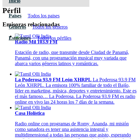
Inicio
Pérfil
Paises
Todos los paises
Emisoras relacionadas
Géneros
Todos los géneros
Estaciones
Todos los pérfiles
Radio Mil 103.9 FM
Estación de radio, que transmite desde Ciudad de Panamá,
Panamá, con una programación musical muy variada que
abarca varios géneros latinos y románticas.
La Poderosa 93.9 FM León XHRPL
La Poderosa 93.9 FM
León XHRPL. La emisora 100% familiar de todo el Bajío,
líder en marketing, música, deportes y entretenimiento. Este es
el más famoso… La Poderosa. La Poderosa 93.9 FM es radio
online en vivo las 24 horas los 7 días de la semana.
Casa Holística
Radio online con programas de Romy Ananda, mi misión
como sanadora es tener una asistencia integral y
multidimensional a todas las personas que asisto, esperando