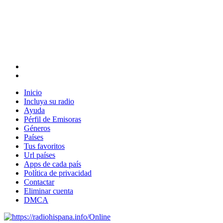
Inicio
Incluya su radio
Ayuda
Pérfil de Emisoras
Géneros
Países
Tus favoritos
Url países
Apps de cada país
Política de privacidad
Contactar
Eliminar cuenta
DMCA
Online