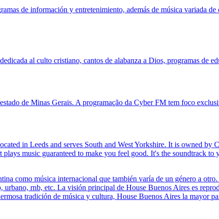
ramas de información y entretenimiento, además de música variada de d
edicada al culto cristiano, cantos de alabanza a Dios, programas de edu
, estado de Minas Gerais. A programação da Cyber FM tem foco exclusi
 is located in Leeds and serves South and West Yorkshire. It is owned b
plays music guaranteed to make you feel good. It's the soundtrack to you
ina como música internacional que también varía de un género a otro. A
rbano, rnb, etc. La visión principal de House Buenos Aires es reproduc
hermosa tradición de música y cultura, House Buenos Aires la mayor par