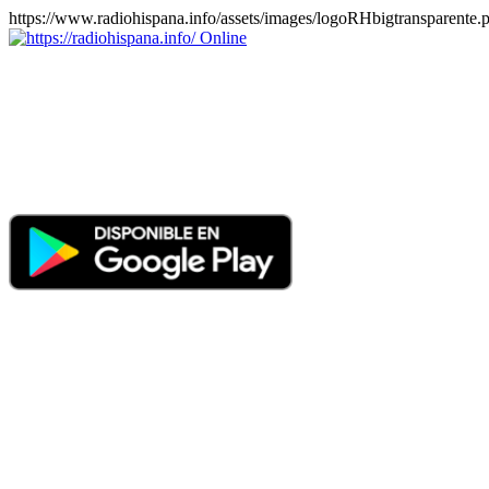
https://www.radiohispana.info/assets/images/logoRHbigtransparente.
Online
https://radiohispana.info
Tiene 15.505 emisoras de radio por web y móvil, para que los pu
COSTA RICA, CUBA, ECUADOR, EL SALVADOR, ESPAÑA,
PERÚ, PORTUGAL, PUERTO RICO, REINO UNIDO, RUMANIA, DO
oirlas, además los puedes disfrutar también en el celular/móvil Android