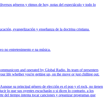
iversos géneros y ritmos de hoy, notas del espectáculo y todo lo
cación, evangelización y enseñanza de la doctrina cristiana.
vo no entretenimento e na música.
y Communicorp and operated by Global Radio. Its team of presenters
r life whether you're getting up, on the move or just chilling out.
unque su principal género de elección es el pop y el rock, no tienen
ir lo que sus oyentes escucharán o si dicen lo contrario. a los
te del tiempo intenta tocar canciones y organizar programas que