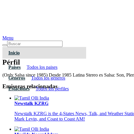
Menu
Inicio
Pérfil
Paises
Todos los paises
(Only Salsa since 1985) Desde 1985 Latina Stereo es Salsa: Son, P
Géneros
Todos los géneros
Emisoras relacionadas
Estaciones
Todos los pérfiles
Newstalk KZRG
Newstalk KZRG is the 4-States News, Talk, and Weather Stati
Mark Levin, and Coast to Coast AM!