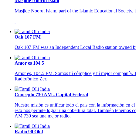
Masjide Noorul Islam
Masjide Noorul Islam, part of the Islamic Educational Society,
Oak 107 FM
Oak 107 FM was an Independent Local Radio station owned by
Amor es 104.5
Amor es, 104.5 FM. Somos tú cómplice y tú mejor compañía. Te
Radiofónico Zer.
Concepto 730 AM - Capital Federal
Nuestra misión es unificar todo el país con la información en el
esto nos permite lograr una cobertura total. También tenemos c
AM 730 sea una mejor radio.
Radio 90 Olot