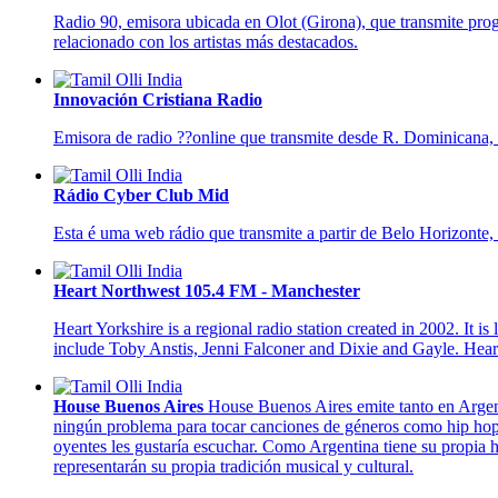
Radio 90, emisora ubicada en Olot (Girona), que transmite prog
relacionado con los artistas más destacados.
Innovación Cristiana Radio
Emisora de radio ??online que transmite desde R. Dominicana, d
Rádio Cyber Club Mid
Esta é uma web rádio que transmite a partir de Belo Horizonte
Heart Northwest 105.4 FM - Manchester
Heart Yorkshire is a regional radio station created in 2002. It
include Toby Anstis, Jenni Falconer and Dixie and Gayle. Heart 
House Buenos Aires
House Buenos Aires emite tanto en Argent
ningún problema para tocar canciones de géneros como hip hop, u
oyentes les gustaría escuchar. Como Argentina tiene su propia 
representarán su propia tradición musical y cultural.