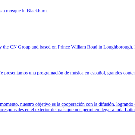
 is a mosque in Blackburn.
 the CN Group and based on Prince William Road in Loughborough, Le
 presentamos una programación de música en español, grandes conteni
 momento, nuestro objetivo es la cooperación con la difusión, logrando c
orresponsales en el exterior del país que nos permiten llegar a toda L