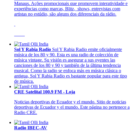
Manaus. Ações promocionais que promovem interatividade e
experiências como marcas, Blitz, shows, entrevistas com
artistas no estúdio, são alguns dos diferenciais da rádio.
Sol Y Rabia Radio
Sol Y Rabia Radio emite oficialmente
música de los 80 y 90. Esta es una radio de colección de
música vintage. Su visión es asegurar a sus oyentes las
canciones de los 80 y 90 y también de la última tendencia
musical. Como la radio se enfoca más en música clásica o
antigua, Sol Y Rabia Radio es bastante popular para este tipo
de música.
CRE Satelital 100.9 FM - Loja
Noticias deportivas de Ecuador y el mundo. Sitio de noticias
deportivas de Ecuador y el mundo. Este página no pertenece a
Radio CRE.
Radio IBEC-AV