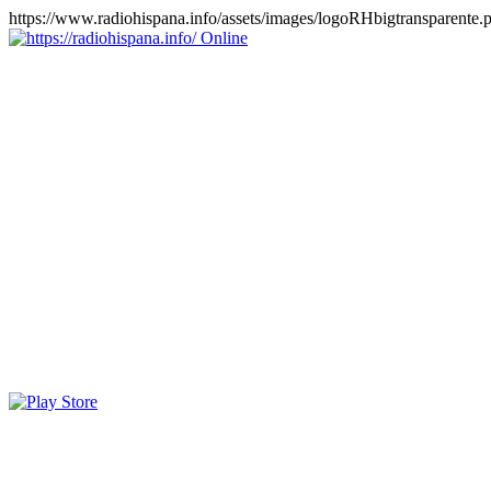
https://www.radiohispana.info/assets/images/logoRHbigtransparente.
Online
https://radiohispana.info
Tiene 15.505 emisoras de radio por web y móvil, para que los
puedas disfrutar, entretenimiento, información y música de todos los
géneros. Países: ARGENTINA, BOLIVIA, BRASIL, CHILE,
COLOMBIA, COSTA RICA, CUBA, ECUADOR, EL
SALVADOR, ESPAÑA, EE.UU, GUATEMALA, HAITI,
HONDURAS, JAMAICA, MARRUECOS, MÉXICO,
NICARAGUA, PANAMA, PARAGUAY, PERÚ, PORTUGAL,
PUERTO RICO, REINO UNIDO, RUMANIA, DOMINICANA,
TRINIDAD AND TOBAGO, URUGUAY y VENEZUELA.
Haga clic en el logo de las estaciones de radio para oirlas, además
los puedes disfrutar también en el celular/móvil Android, en el
Google Play Store, tiene función de grabación, podrás grabar y
crearte playlists gratis. Descargas: