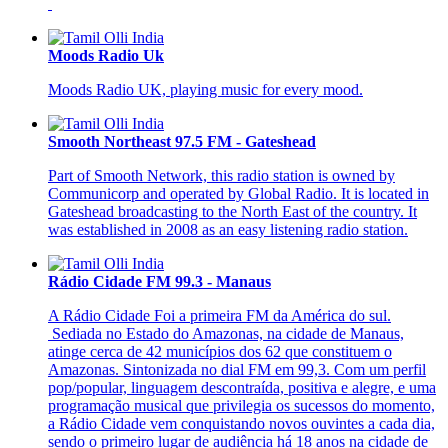
Moods Radio Uk
Moods Radio UK, playing music for every mood.
Smooth Northeast 97.5 FM - Gateshead
Part of Smooth Network, this radio station is owned by
Communicorp and operated by Global Radio. It is located in
Gateshead broadcasting to the North East of the country. It
was established in 2008 as an easy listening radio station.
Rádio Cidade FM 99.3 - Manaus
A Rádio Cidade Foi a primeira FM da América do sul.
Sediada no Estado do Amazonas, na cidade de Manaus,
atinge cerca de 42 municípios dos 62 que constituem o
Amazonas. Sintonizada no dial FM em 99,3. Com um perfil
pop/popular, linguagem descontraída, positiva e alegre, e uma
programação musical que privilegia os sucessos do momento,
a Rádio Cidade vem conquistando novos ouvintes a cada dia,
sendo o primeiro lugar de audiência há 18 anos na cidade de