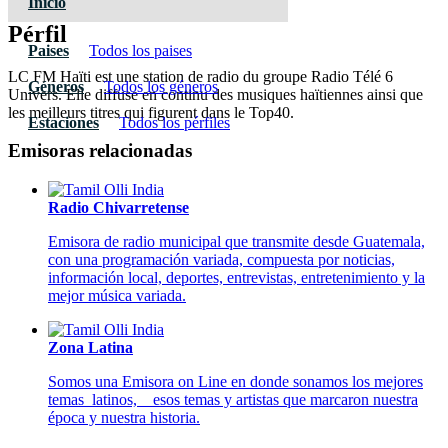
Inicio
Pérfil
Paises
Todos los paises
LC FM Haïti est une station de radio du groupe Radio Télé 6
Géneros
Todos los géneros
Univers. Elle diffuse en continu des musiques haïtiennes ainsi que
les meilleurs titres qui figurent dans le Top40.
Estaciones
Todos los pérfiles
Emisoras relacionadas
Radio Chivarretense
Emisora de radio municipal que transmite desde Guatemala,
con una programación variada, compuesta por noticias,
información local, deportes, entrevistas, entretenimiento y la
mejor música variada.
Zona Latina
Somos una Emisora on Line en donde sonamos los mejores
temas latinos, esos temas y artistas que marcaron nuestra
época y nuestra historia.