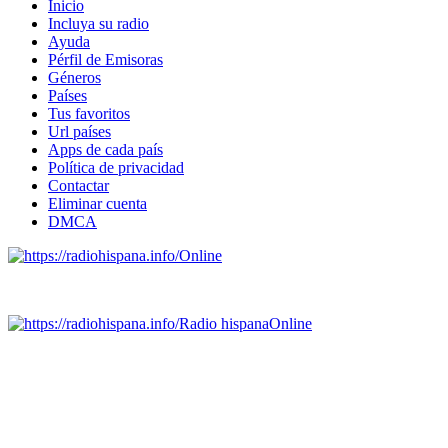
Inicio
Incluya su radio
Ayuda
Pérfil de Emisoras
Géneros
Países
Tus favoritos
Url países
Apps de cada país
Política de privacidad
Contactar
Eliminar cuenta
DMCA
Online
Emisoras de radio por web y móvil.
Radio hispana
Online
Todas las principales estaciones de radio del mundo hispano,
portugués-brasileiro y anglosajon (ARGENTINA, BOLIVIA,
BRASIL, CHILE, COLOMBIA, COSTA RICA, CUBA,
ECUADOR, EL SALVADOR, ESPAÑA, GUATEMALA,
HAITI, HONDURAS, JAMAICA, MÉXICO, NICARAGUA,
PANAMA, PARAGUAY, PERÚ, PORTUGAL, PUERTO RICO,