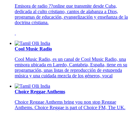
Emisora de radio ??online que transmite desde Cuba,
dedicada al culto cristiano, cantos de alabanza a Dios,
programas de educación, evangelización y enseñanza de la
doctrina cristiana.
Cool Music Radio
Cool Music Radio, es un canal de Cool Music Radio, una
emisora ubicada en Laredo, Cantabria, España, tiene en su
programación, unas listas de reproducción de estupenda
música y una cuidada mezcla de los géneros, vocal
Choice Reggae Anthems
Choice Reggae Anthems bring you non stop Reggae
Anthems. Choice Reggae is part of Choice FM, The UK.