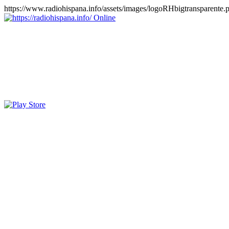
https://www.radiohispana.info/assets/images/logoRHbigtransparente.
Online
https://radiohispana.info
Tiene 15.505 emisoras de radio por web y móvil, para que los pu
COSTA RICA, CUBA, ECUADOR, EL SALVADOR, ESPAÑA,
PERÚ, PORTUGAL, PUERTO RICO, REINO UNIDO, RUMANIA, DO
oirlas, además los puedes disfrutar también en el celular/móvil Android