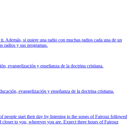
 ti. Además, si quiere una radio con muchas radios cada una de un
us radios y sus programas.
ón, evangelización y enseñanza de la doctrina cristiana.
ducación, evangelización y enseñanza de la doctrina cristiana.
people start their day by listening to the songs of Fairouz followed
d closer to you, wherever you are. Expect three hours of Fairouz