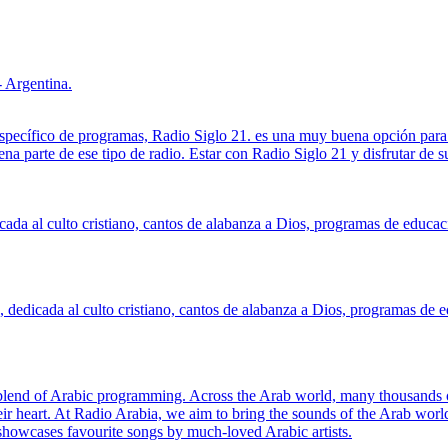
 Argentina.
 específico de programas, Radio Siglo 21. es una muy buena opción para
a parte de ese tipo de radio. Estar con Radio Siglo 21 y disfrutar de s
da al culto cristiano, cantos de alabanza a Dios, programas de educaci
dedicada al culto cristiano, cantos de alabanza a Dios, programas de e
lend of Arabic programming. Across the Arab world, many thousands of 
eir heart. At Radio Arabia, we aim to bring the sounds of the Arab worl
howcases favourite songs by much-loved Arabic artists.