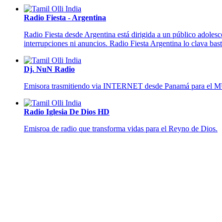
Radio Fiesta - Argentina
Radio Fiesta desde Argentina está dirigida a un público adolesc
interrupciones ni anuncios. Radio Fiesta Argentina lo clava bas
Dj. NuN Radio
Emisora trasmitiendo via INTERNET desde Panamá para el MU
Radio Iglesia De Dios HD
Emisroa de radio que
transforma vidas para el Reyno de Dios
.