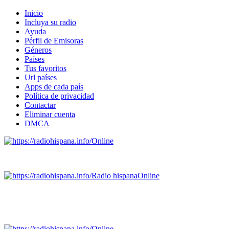
Inicio
Incluya su radio
Ayuda
Pérfil de Emisoras
Géneros
Países
Tus favoritos
Url países
Apps de cada país
Política de privacidad
Contactar
Eliminar cuenta
DMCA
Online
Emisoras de radio por web y móvil.
Radio hispana
Online
Todas las principales estaciones de radio del mundo hispano
SALVADOR, ESPAÑA, GUATEMALA, HAITI, HONDURAS, J
DOMINICANA, TRINIDAD AND TOBAGO, URUGUAY y VENEZUELA). Haga 
Online