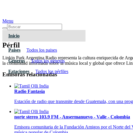
Menu
Inicio
Pérfil
Paises
Todos los paises
Linkin Park Argentina Radio representa la cultura enriquecida de Arg
Géneros
Todos los géneros
la comunidad informada sobre la música local y global que ofrece Lin
Estaciones
Todos los pérfiles
Emisoras relacionadas
Radio Fantasia
Estación de radio que transmite desde Guatemala, con una progra
norte stereo 103.9 FM - Ansermanuevo - Valle - Colombia
Emisora comunitaria de la Fundación Amigos por el Norte de
música popular de Colombia.