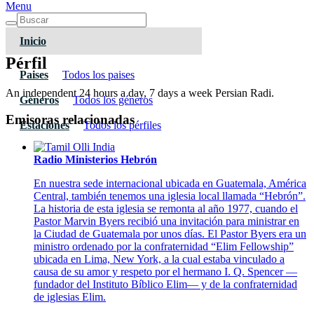
Menu
Inicio
Pérfil
Paises
Todos los paises
An independent 24 hours a day, 7 days a week Persian Radi.
Géneros
Todos los géneros
Emisoras relacionadas
Estaciones
Todos los pérfiles
Radio Ministerios Hebrón
En nuestra sede internacional ubicada en Guatemala, América
Central, también tenemos una iglesia local llamada “Hebrón”.
La historia de esta iglesia se remonta al año 1977, cuando el
Pastor Marvin Byers recibió una invitación para ministrar en
la Ciudad de Guatemala por unos días. El Pastor Byers era un
ministro ordenado por la confraternidad “Elim Fellowship”
ubicada en Lima, New York, a la cual estaba vinculado a
causa de su amor y respeto por el hermano I. Q. Spencer —
fundador del Instituto Bíblico Elim— y de la confraternidad
de iglesias Elim.