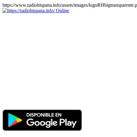
https://www.radiohispana.info/assets/images/logoRHbigtransparente.
Online
https://radiohispana.info
Tiene 15.505 emisoras de radio por web y móvil, para que los
puedas disfrutar, entretenimiento, información y música de todos los
géneros. Países: ARGENTINA, BOLIVIA, BRASIL, CHILE,
COLOMBIA, COSTA RICA, CUBA, ECUADOR, EL
SALVADOR, ESPAÑA, EE.UU, GUATEMALA, HAITI,
HONDURAS, JAMAICA, MARRUECOS, MÉXICO,
NICARAGUA, PANAMA, PARAGUAY, PERÚ, PORTUGAL,
PUERTO RICO, REINO UNIDO, RUMANIA, DOMINICANA,
TRINIDAD AND TOBAGO, URUGUAY y VENEZUELA.
Haga clic en el logo de las estaciones de radio para oirlas, además
los puedes disfrutar también en el celular/móvil Android, en el
Google Play Store, tiene función de grabación, podrás grabar y
crearte playlists gratis. Descargas: