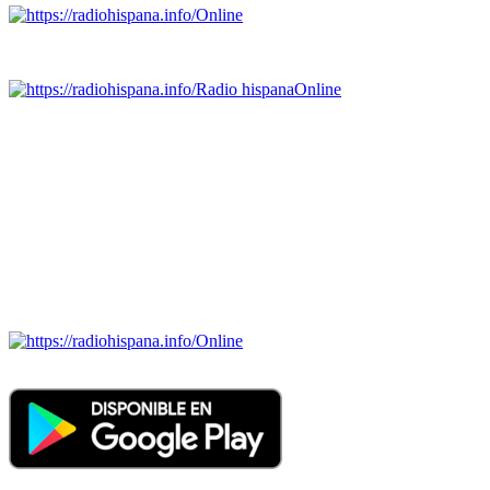
Online
Emisoras de radio por web y móvil.
Radio hispana
Online
Todas las principales estaciones de radio del mundo hispano,
portugués-brasileiro y anglosajon (ARGENTINA, BOLIVIA,
BRASIL, CHILE, COLOMBIA, COSTA RICA, CUBA,
ECUADOR, EL SALVADOR, ESPAÑA, GUATEMALA,
HAITI, HONDURAS, JAMAICA, MÉXICO, NICARAGUA,
PANAMA, PARAGUAY, PERÚ, PORTUGAL, PUERTO RICO,
REINO UNIDO, DOMINICANA, TRINIDAD AND TOBAGO,
URUGUAY y VENEZUELA). Haga clic en el logo de las
estaciones de radio para oirlas. (Estamos trabajando incorporando
más estaciones diariamente).
Online
Nuevo: Emisoras de radio por web y móvil. Descargas: