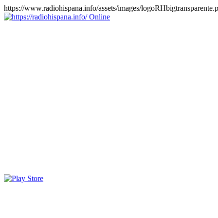
https://www.radiohispana.info/assets/images/logoRHbigtransparente.
Online
https://radiohispana.info
Tiene 15.505 emisoras de radio por web y móvil, para que los
puedas disfrutar, entretenimiento, información y música de todos los
géneros. Países: ARGENTINA, BOLIVIA, BRASIL, CHILE,
COLOMBIA, COSTA RICA, CUBA, ECUADOR, EL
SALVADOR, ESPAÑA, EE.UU, GUATEMALA, HAITI,
HONDURAS, JAMAICA, MARRUECOS, MÉXICO,
NICARAGUA, PANAMA, PARAGUAY, PERÚ, PORTUGAL,
PUERTO RICO, REINO UNIDO, RUMANIA, DOMINICANA,
TRINIDAD AND TOBAGO, URUGUAY y VENEZUELA.
Haga clic en el logo de las estaciones de radio para oirlas, además
los puedes disfrutar también en el celular/móvil Android, en el
Google Play Store, tiene función de grabación, podrás grabar y
crearte playlists gratis. Descargas: