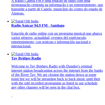
A Rádio Capela FM é uma estação de rádio com uma
programação centrada na informação e no entretenimento, que
transmite a partir de Capela, município do centro do estado de
Alagoas.
Radio Azúcar 94.9 FM - Santiago
Estación de radio online con un programa musical que abarca
varios géneros, actualidad, eventos del espéctaculo,
entretenimiento, con noticias e información nacional e
internacional.
Tay Bridges Radio
Welcome to Tay Bridges Radio with Dundee's original
internet station broadcasting across the internet from the banks
of the River Tay. We are closing the station down at some
point but we will be streaming back to back music until then
with the odd recorded programme as listed in our schedule
any other changes will be seen in the chat box.