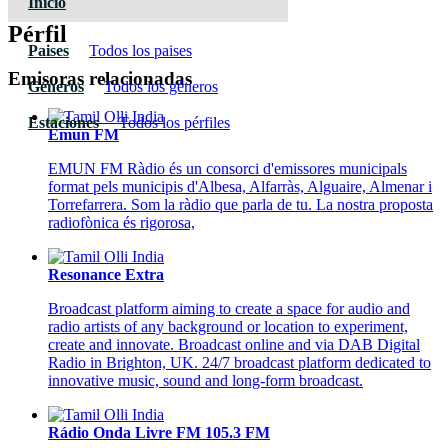
Inicio
Pérfil
Paises
Todos los paises
Emisoras relacionadas
Géneros
Todos los géneros
Estaciones
Todos los pérfiles
Emun FM
EMUN FM Ràdio és un consorci d'emissores municipals
format pels municipis d'Albesa, Alfarràs, Alguaire, Almenar i
Torrefarrera. Som la ràdio que parla de tu. La nostra proposta
radiofònica és rigorosa,
Resonance Extra
Broadcast platform aiming to create a space for audio and
radio artists of any background or location to experiment,
create and innovate. Broadcast online and via DAB Digital
Radio in Brighton, UK. 24/7 broadcast platform dedicated to
innovative music, sound and long-form broadcast.
Rádio Onda Livre FM 105.3 FM