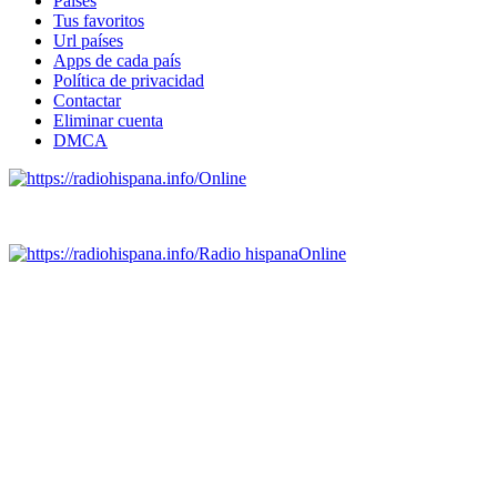
Países
Tus favoritos
Url países
Apps de cada país
Política de privacidad
Contactar
Eliminar cuenta
DMCA
Online
Emisoras de radio por web y móvil.
Radio hispana
Online
Todas las principales estaciones de radio del mundo hispano,
portugués-brasileiro y anglosajon (ARGENTINA, BOLIVIA,
BRASIL, CHILE, COLOMBIA, COSTA RICA, CUBA,
ECUADOR, EL SALVADOR, ESPAÑA, GUATEMALA,
HAITI, HONDURAS, JAMAICA, MÉXICO, NICARAGUA,
PANAMA, PARAGUAY, PERÚ, PORTUGAL, PUERTO RICO,
REINO UNIDO, DOMINICANA, TRINIDAD AND TOBAGO,
URUGUAY y VENEZUELA). Haga clic en el logo de las
estaciones de radio para oirlas. (Estamos trabajando incorporando
más estaciones diariamente).