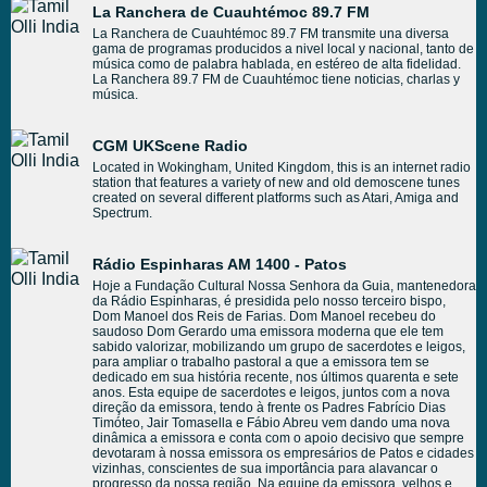
La Ranchera de Cuauhtémoc 89.7 FM
La Ranchera de Cuauhtémoc 89.7 FM transmite una diversa
gama de programas producidos a nivel local y nacional, tanto de
música como de palabra hablada, en estéreo de alta fidelidad.
La Ranchera 89.7 FM de Cuauhtémoc tiene noticias, charlas y
música.
CGM UKScene Radio
Located in Wokingham, United Kingdom, this is an internet radio
station that features a variety of new and old demoscene tunes
created on several different platforms such as Atari, Amiga and
Spectrum.
Rádio Espinharas AM 1400 - Patos
Hoje a Fundação Cultural Nossa Senhora da Guia, mantenedora
da Rádio Espinharas, é presidida pelo nosso terceiro bispo,
Dom Manoel dos Reis de Farias. Dom Manoel recebeu do
saudoso Dom Gerardo uma emissora moderna que ele tem
sabido valorizar, mobilizando um grupo de sacerdotes e leigos,
para ampliar o trabalho pastoral a que a emissora tem se
dedicado em sua história recente, nos últimos quarenta e sete
anos. Esta equipe de sacerdotes e leigos, juntos com a nova
direção da emissora, tendo à frente os Padres Fabrício Dias
Timóteo, Jair Tomasella e Fábio Abreu vem dando uma nova
dinâmica a emissora e conta com o apoio decisivo que sempre
devotaram à nossa emissora os empresários de Patos e cidades
vizinhas, conscientes de sua importância para alavancar o
progresso da nossa região. Na equipe da emissora, velhos e