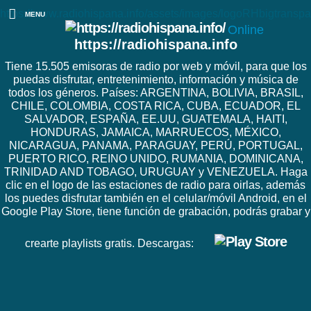
https://www.radiohispana.info/assets/images/logoRHbigtranspa
MENU
Online
https://radiohispana.info
Tiene 15.505 emisoras de radio por web y móvil, para que los
puedas disfrutar, entretenimiento, información y música de
todos los géneros. Países: ARGENTINA, BOLIVIA, BRASIL,
CHILE, COLOMBIA, COSTA RICA, CUBA, ECUADOR, EL
SALVADOR, ESPAÑA, EE.UU, GUATEMALA, HAITI,
HONDURAS, JAMAICA, MARRUECOS, MÉXICO,
NICARAGUA, PANAMA, PARAGUAY, PERÚ, PORTUGAL,
PUERTO RICO, REINO UNIDO, RUMANIA, DOMINICANA,
TRINIDAD AND TOBAGO, URUGUAY y VENEZUELA. Haga
clic en el logo de las estaciones de radio para oirlas, además
los puedes disfrutar también en el celular/móvil Android, en el
Google Play Store, tiene función de grabación, podrás grabar y
crearte playlists gratis. Descargas: