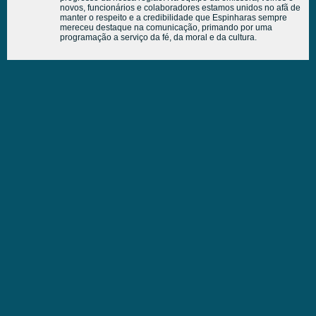
novos, funcionários e colaboradores estamos unidos no afã de
manter o respeito e a credibilidade que Espinharas sempre
mereceu destaque na comunicação, primando por uma
programação a serviço da fé, da moral e da cultura.