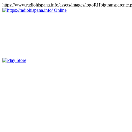
https://www.radiohispana.info/assets/images/logoRHbigtransparente.
Online
https://radiohispana.info
Tiene 15.505 emisoras de radio por web y móvil, para que los pu
COSTA RICA, CUBA, ECUADOR, EL SALVADOR, ESPAÑA,
PERÚ, PORTUGAL, PUERTO RICO, REINO UNIDO, RUMANIA, DO
oirlas, además los puedes disfrutar también en el celular/móvil Android