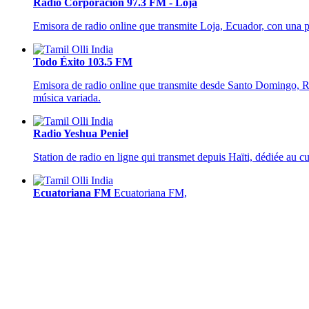
Radio Corporación 97.3 FM - Loja
Emisora de radio online que transmite Loja, Ecuador, con una pr
Todo Éxito 103.5 FM
Emisora de radio online que transmite desde Santo Domingo, R. 
música variada.
Radio Yeshua Peniel
Station de radio en ligne qui transmet depuis Haïti, dédiée au c
Ecuatoriana FM
Ecuatoriana FM,