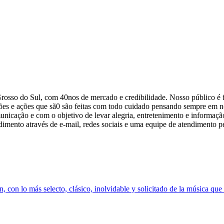
o do Sul, com 40nos de mercado e credibilidade. Nosso público é fi
ões e ações que sã0 são feitas com todo cuidado pensando sempre em n
nicação e com o objetivo de levar alegria, entretenimento e informação
ndimento através de e-mail, redes sociais e uma equipe de atendimento p
con lo más selecto, clásico, inolvidable y solicitado de la música que 