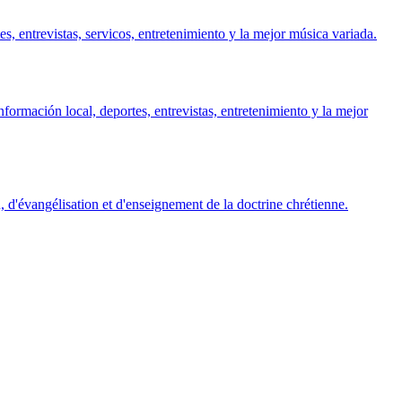
, entrevistas, servicos, entretenimiento y la mejor música variada.
rmación local, deportes, entrevistas, entretenimiento y la mejor
, d'évangélisation et d'enseignement de la doctrine chrétienne.