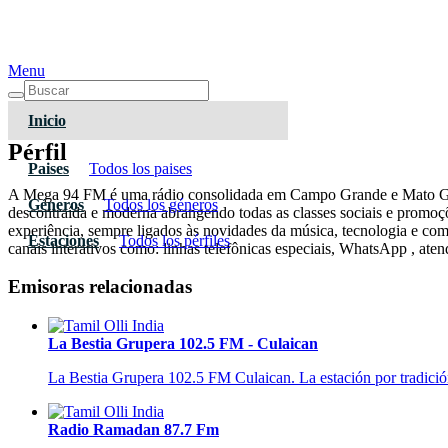
Menu
Inicio
Pérfil
Paises
Todos los paises
A Mega 94 FM é uma rádio consolidada em Campo Grande e Mato Gross
Géneros
Todos los géneros
descontraída e moderna abrangendo todas as classes sociais e promoç
experiência, sempre ligados às novidades da música, tecnologia e comu
Estaciones
Todos los pérfiles
canais interativos como: linhas telefônicas especiais, WhatsApp , ate
Emisoras relacionadas
La Bestia Grupera 102.5 FM - Culaican
La Bestia Grupera 102.5 FM Culaican. La estación por tradición, 
Radio Ramadan 87.7 Fm