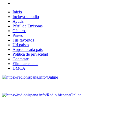
Inicio
Incluya su radio
Ayuda
Pérfil de Emisoras
Géneros
Países
Tus favoritos
Url países
Apps de cada país
Política de privacidad
Contactar
Eliminar cuenta
DMCA
Online
Emisoras de radio por web y móvil.
Radio hispana
Online
Todas las principales estaciones de radio del mundo hispano
SALVADOR, ESPAÑA, GUATEMALA, HAITI, HONDURAS, J
DOMINICANA, TRINIDAD AND TOBAGO, URUGUAY y VENEZUELA). Haga 