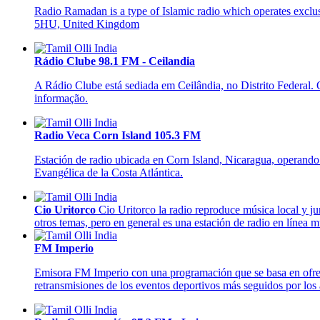
Radio Ramadan is a type of Islamic radio which operates exc
5HU, United Kingdom
Rádio Clube 98.1 FM - Ceilandia
A Rádio Clube está sediada em Ceilândia, no Distrito Federal.
informação.
Radio Veca Corn Island 105.3 FM
Estación de radio ubicada en Corn Island, Nicaragua, operando 
Evangélica de la Costa Atlántica.
Cio Uritorco
Cio Uritorco la radio reproduce música local y j
otros temas, pero en general es una estación de radio en línea 
FM Imperio
Emisora FM Imperio con una programación que se basa en ofrece
retransmisiones de los eventos deportivos más seguidos por los 