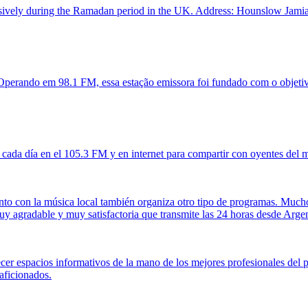
lusively during the Ramadan period in the UK. Address: Hounslow Ja
 Operando em 98.1 FM, essa estação emissora foi fundado com o objetiv
cada día en el 105.3 FM y en internet para compartir con oyentes del m
unto con la música local también organiza otro tipo de programas. Much
muy agradable y muy satisfactoria que transmite las 24 horas desde Argen
r espacios informativos de la mano de los mejores profesionales del p
aficionados.