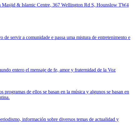
mia Masjid & Islamic Centre, 367 Wellington Rd S, Hounslow TW4
o de servir a comunidade e passa uma mistura de entretenimento e
undo entero el mensaje de fe, amor y fraternidad de la Voz
os programas de ellos se basan en la música y algunos se basan en
tina.
eriodismo, información sobre diversos temas de actualidad y