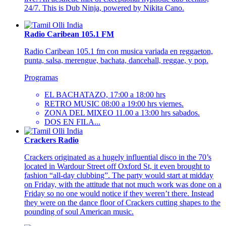
24/7. This is Dub Ninja, powered by Nikita Cano.
Radio Caribean 105.1 FM
Radio Caribean 105.1 fm con musica variada en reggaeton,
punta, salsa, merengue, bachata, dancehall, reggae, y pop.
Programas
EL BACHATAZO, 17:00 a 18:00 hrs
RETRO MUSIC 08:00 a 19:00 hrs viernes.
ZONA DEL MIXEO 11.00 a 13:00 hrs sabados.
DOS EN FILA...
Crackers Radio
Crackers originated as a hugely influential disco in the 70’s
located in Wardour Street off Oxford St, it even brought to
fashion “all-day clubbing”. The party would start at midday
on Friday, with the attitude that not much work was done on a
Friday so no one would notice if they weren’t there. Instead
they were on the dance floor of Crackers cutting shapes to the
pounding of soul American music.