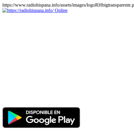
https://www.radiohispana.info/assets/images/logoRHbigtransparente.
Online
https://radiohispana.info
Tiene 15.505 emisoras de radio por web y móvil, para que los
puedas disfrutar, entretenimiento, información y música de todos los
géneros. Países: ARGENTINA, BOLIVIA, BRASIL, CHILE,
COLOMBIA, COSTA RICA, CUBA, ECUADOR, EL
SALVADOR, ESPAÑA, EE.UU, GUATEMALA, HAITI,
HONDURAS, JAMAICA, MARRUECOS, MÉXICO,
NICARAGUA, PANAMA, PARAGUAY, PERÚ, PORTUGAL,
PUERTO RICO, REINO UNIDO, RUMANIA, DOMINICANA,
TRINIDAD AND TOBAGO, URUGUAY y VENEZUELA.
Haga clic en el logo de las estaciones de radio para oirlas, además
los puedes disfrutar también en el celular/móvil Android, en el
Google Play Store, tiene función de grabación, podrás grabar y
crearte playlists gratis. Descargas: