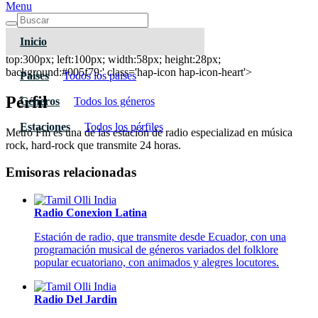
Menu
Inicio
Metro Fm
top:300px; left:100px; width:58px; height:28px;
background:#005f79;' class='hap-icon hap-icon-heart'>
Paises
Todos los paises
Pérfil
Géneros
Todos los géneros
Estaciones
Todos los pérfiles
Metro Fm es una de las estación de radio especializad en música
rock, hard-rock que transmite 24 horas.
Emisoras relacionadas
Radio Conexion Latina
Estación de radio, que transmite desde Ecuador, con una
programación musical de géneros variados del folklore
popular ecuatoriano, con animados y alegres locutores.
Radio Del Jardin