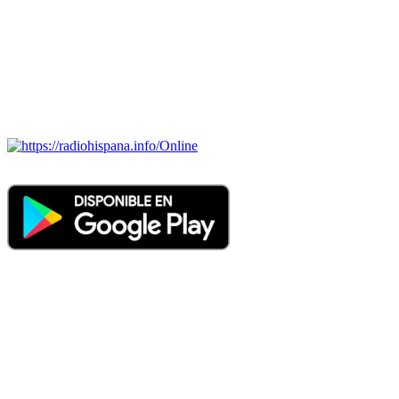
BRASIL, CHILE, COLOMBIA, COSTA RICA, CUBA,
ECUADOR, EL SALVADOR, ESPAÑA, GUATEMALA,
HAITI, HONDURAS, JAMAICA, MÉXICO, NICARAGUA,
PANAMA, PARAGUAY, PERÚ, PORTUGAL, PUERTO RICO,
REINO UNIDO, DOMINICANA, TRINIDAD AND TOBAGO,
URUGUAY y VENEZUELA). Haga clic en el logo de las
estaciones de radio para oirlas. (Estamos trabajando incorporando
más estaciones diariamente).
Online
Nuevo: Emisoras de radio por web y móvil. Descargas: