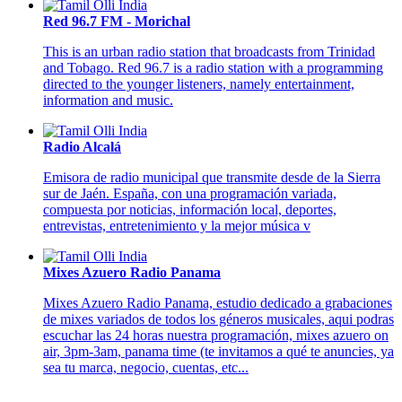
Red 96.7 FM - Morichal
This is an urban radio station that broadcasts from Trinidad
and Tobago. Red 96.7 is a radio station with a programming
directed to the younger listeners, namely entertainment,
information and music.
Radio Alcalá
Emisora de radio municipal que transmite desde de la Sierra
sur de Jaén. España, con una programación variada,
compuesta por noticias, información local, deportes,
entrevistas, entretenimiento y la mejor música v
Mixes Azuero Radio Panama
Mixes Azuero Radio Panama, estudio dedicado a grabaciones
de mixes variados de todos los géneros musicales, aqui podras
escuchar las 24 horas nuestra programación, mixes azuero on
air, 3pm-3am, panama time (te invitamos a qué te anuncies, ya
sea tu marca, negocio, cuentas, etc...