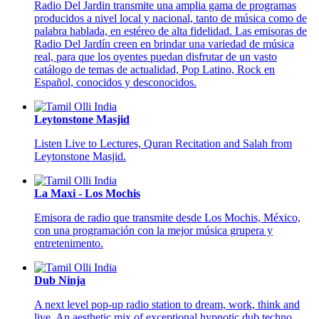
Radio Del Jardin transmite una amplia gama de programas
producidos a nivel local y nacional, tanto de música como de
palabra hablada, en estéreo de alta fidelidad. Las emisoras de
Radio Del Jardín creen en brindar una variedad de música
real, para que los oyentes puedan disfrutar de un vasto
catálogo de temas de actualidad, Pop Latino, Rock en
Español, conocidos y desconocidos.
Leytonstone Masjid
Listen Live to Lectures, Quran Recitation and Salah from
Leytonstone Masjid.
La Maxi - Los Mochis
Emisora de radio que transmite desde Los Mochis, México,
con una programación con la mejor música grupera y
entretenimento.
Dub Ninja
A next level pop-up radio station to dream, work, think and
live. An aesthetic mix of exceptional hypnotic dub techno,