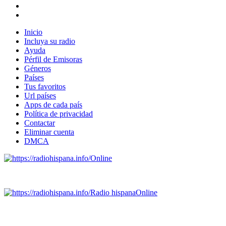
Inicio
Incluya su radio
Ayuda
Pérfil de Emisoras
Géneros
Países
Tus favoritos
Url países
Apps de cada país
Política de privacidad
Contactar
Eliminar cuenta
DMCA
Online
Emisoras de radio por web y móvil.
Radio hispana
Online
Todas las principales estaciones de radio del mundo hispano,
portugués-brasileiro y anglosajon (ARGENTINA, BOLIVIA,