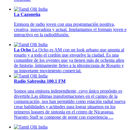
La Cazoneña
Emisora de radio joven con una programación positiva,
creativa, innovadora y actual. Implantamos el formato joven e
interactivo en la radiodifusión.
La Ocho
La Ocho es AM con un look urbano que apunta al
rosario y a todo el cordón que envuelve la ciudad. Es una
costumbre de los oyentes que ya tienen más de ochenta años
de historia, íntimamente fieles a la idiosincrasia de Rosario y
su importante movimiento comercial.
Radio Sabrosita 100.1 FM
Somos una emisora independiente, cuyo único propósito es
divertirle.Las últimas transformaciones en el campo de la
comunicación, nos han permitido como estación radial nueva
crear habilidades y actitudes para lograr situarnos en los
primeros lugares de sintonía en el centro de Nicaragua.
Nuestro Staff se compone de gente con experiencia …