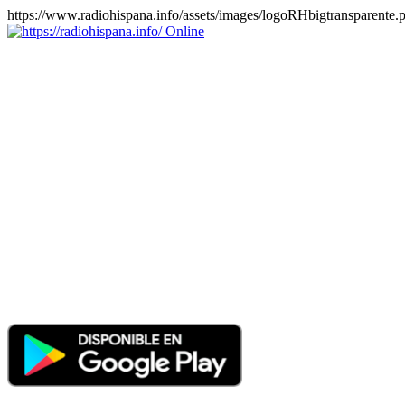
https://www.radiohispana.info/assets/images/logoRHbigtransparente.
Online
https://radiohispana.info
Tiene 15.505 emisoras de radio por web y móvil, para que los
puedas disfrutar, entretenimiento, información y música de todos los
géneros. Países: ARGENTINA, BOLIVIA, BRASIL, CHILE,
COLOMBIA, COSTA RICA, CUBA, ECUADOR, EL
SALVADOR, ESPAÑA, EE.UU, GUATEMALA, HAITI,
HONDURAS, JAMAICA, MARRUECOS, MÉXICO,
NICARAGUA, PANAMA, PARAGUAY, PERÚ, PORTUGAL,
PUERTO RICO, REINO UNIDO, RUMANIA, DOMINICANA,
TRINIDAD AND TOBAGO, URUGUAY y VENEZUELA.
Haga clic en el logo de las estaciones de radio para oirlas, además
los puedes disfrutar también en el celular/móvil Android, en el
Google Play Store, tiene función de grabación, podrás grabar y
crearte playlists gratis. Descargas: