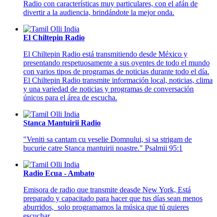
Radio con características muy particulares, con el afán de
divertir a la audiencia, brindándote la mejor onda.
El Chiltepin Radio
El Chiltepin Radio está transmitiendo desde México y
presentando respetuosamente a sus oyentes de todo el mundo
con varios tipos de programas de noticias durante todo el día.
El Chiltepin Radio transmite información local, noticias, clima
y una variedad de noticias y programas de conversación
únicos para el área de escucha.
Stanca Mantuirii Radio
"Veniti sa cantam cu veselie Domnului, si sa strigam de
bucurie catre Stanca mantuirii noastre." Psalmii 95:1
Radio Ecua - Ambato
Emisora de radio que transmite deasde New York, Está
preparado y capacitado para hacer que tus días sean menos
aburridos, solo programamos la música que tú quieres
escuchar.