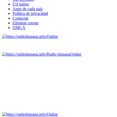
Url países
Apps de cada país
Política de privacidad
Contactar
Eliminar cuenta
DMCA
Online
Emisoras de radio por web y móvil.
Radio hispana
Online
Todas las principales estaciones de radio del mundo hispano,
portugués-brasileiro y anglosajon (ARGENTINA, BOLIVIA,
BRASIL, CHILE, COLOMBIA, COSTA RICA, CUBA,
ECUADOR, EL SALVADOR, ESPAÑA, GUATEMALA,
HAITI, HONDURAS, JAMAICA, MÉXICO, NICARAGUA,
PANAMA, PARAGUAY, PERÚ, PORTUGAL, PUERTO RICO,
REINO UNIDO, DOMINICANA, TRINIDAD AND TOBAGO,
URUGUAY y VENEZUELA). Haga clic en el logo de las
estaciones de radio para oirlas. (Estamos trabajando incorporando
más estaciones diariamente).
Online