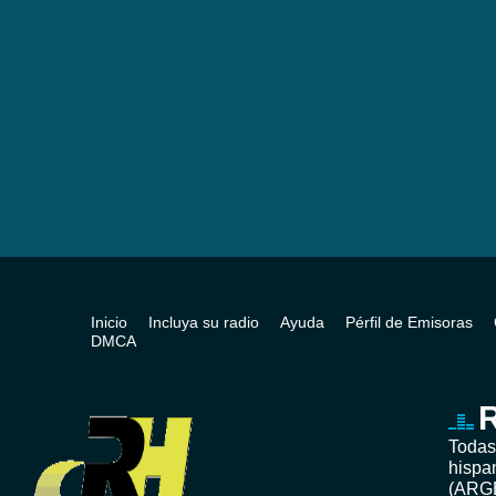
Inicio
Incluya su radio
Ayuda
Pérfil de Emisoras
DMCA
R
Todas
hispa
(ARG