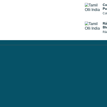
Co
Pu
Col
Rá
Bl
Rád