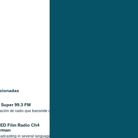
acionadas
 Super 99.3 FM
ación de radio que transmite desde Aguacatán, Guatemala, cada día las 24 horas, c
ED Film Radio Ch4
rman
adcasting in several languages from the United Kingdom, Fred (or Film Radio Entert