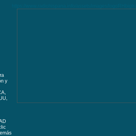
https://www.radiohispana.info/assets/images/logoRHbigt
ra
ón y
CA,
UU,
DAD
lic
además