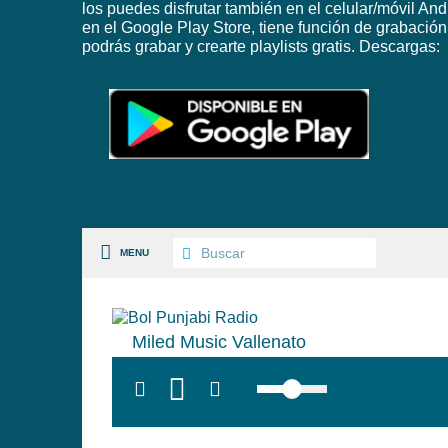
los puedes disfrutar también en el celular/móvil And
en el Google Play Store, tiene función de grabación
podrás grabar y crearte playlists gratis. Descargas:
MENU
Miled Music Vallenato
S PAISES
top:300px; left
background:#005f79;' class=
 GÉNEROS