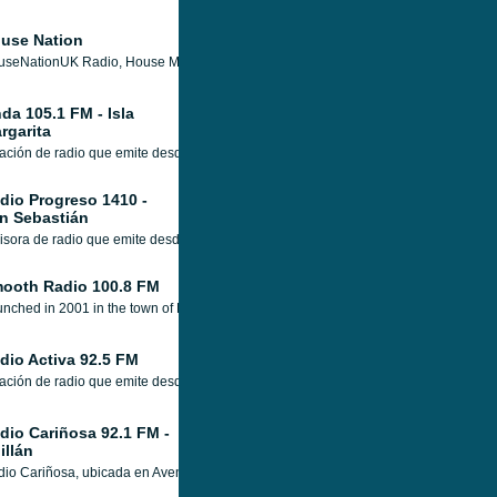
use Nation
seNationUK Radio, House Music 24/7. House music internet radio, podcast and event
da 105.1 FM - Isla
rgarita
ación de radio que emite desde Isla Margarita, Venezuela, con la mejor programaci
dio Progreso 1410 -
n Sebastián
sora de radio que emite desde San Sebastián, Puerto Rico, con una programación va
ooth Radio 100.8 FM
nched in 2001 in the town of Kendal, county of Cumbria, Lakeland Radio serves the 
dio Activa 92.5 FM
ación de radio que emite desde Santiago de Chile, con una programación musical que
dio Cariñosa 92.1 FM -
illán
io Cariñosa, ubicada en Avenida Libertad 821 en la ciudad de Chillán. con una prog