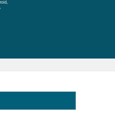
roid,
,
:100px; width:58px; height:28px;
'hap-icon hap-icon-heart'>