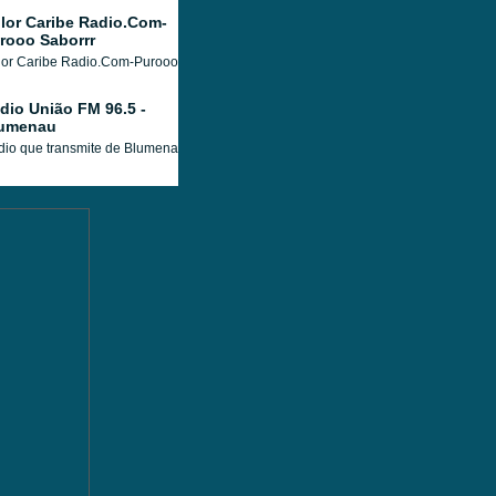
lor Caribe Radio.Com-
rooo Saborrr
or Caribe Radio.Com-Purooo Saborrr. La Ventana Musical de Barranquilla, Colom
dio União FM 96.5 -
umenau
io que transmite de Blumenau, com uma programação variada, composta por notícia