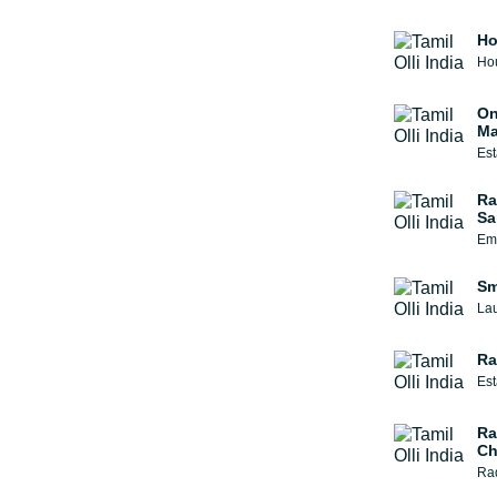
Ho
Hou
On
Ma
Est
Ra
Sa
Emi
Sm
Lau
Ra
Est
Ra
Ch
Rad