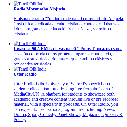
Radio Maranatha Alajuela
Emisora de radio ??online emite para la provincia de Alajuela,
Costa Rica, dedicada al culto cristiano, cantos de alabanza a
Dios, programas de educación y enseñanza, y doctrina
cristiana.
Invasora 90.5 FM
La Invasora 90.5 Puros Trancazos es una
estación colocada en los primeros lugares de audiencia,
gracias a su variedad de música que combina clásicos y
novedades musicales.
Utter Radio
Utter Radio is the University of Salford’s speech based
student radio station, broadcasting live from the heart of
MediaCityUK. A platform for students to showcase both
academic and creative content through live or pre-recorded
material, with a specialty in podcasts. On Utter Radio, you
can expect to hear various programmes including: News,
Drama, Sport, Comedy, Panel Shows, Magazine, Quizzes, &
Poetry.