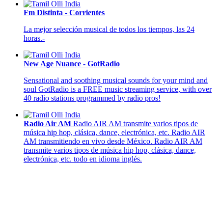
Fm Distinta - Corrientes
La mejor selección musical de todos los tiempos, las 24
horas.-
New Age Nuance - GotRadio
Sensational and soothing musical sounds for your mind and
soul GotRadio is a FREE music streaming service, with over
40 radio stations programmed by radio pros!
Radio Air AM
Radio AIR AM transmite varios tipos de
música hip hop, clásica, dance, electrónica, etc. Radio AIR
AM transmitiendo en vivo desde México. Radio AIR AM
transmite varios tipos de música hip hop, clásica, dance,
electrónica, etc. todo en idioma inglés.