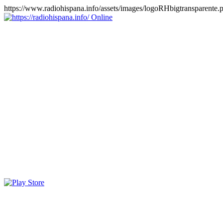
https://www.radiohispana.info/assets/images/logoRHbigtransparente.
Online
https://radiohispana.info
Tiene 15.505 emisoras de radio por web y móvil, para que los
puedas disfrutar, entretenimiento, información y música de todos los
géneros. Países: ARGENTINA, BOLIVIA, BRASIL, CHILE,
COLOMBIA, COSTA RICA, CUBA, ECUADOR, EL
SALVADOR, ESPAÑA, EE.UU, GUATEMALA, HAITI,
HONDURAS, JAMAICA, MARRUECOS, MÉXICO,
NICARAGUA, PANAMA, PARAGUAY, PERÚ, PORTUGAL,
PUERTO RICO, REINO UNIDO, RUMANIA, DOMINICANA,
TRINIDAD AND TOBAGO, URUGUAY y VENEZUELA.
Haga clic en el logo de las estaciones de radio para oirlas, además
los puedes disfrutar también en el celular/móvil Android, en el
Google Play Store, tiene función de grabación, podrás grabar y
crearte playlists gratis. Descargas: