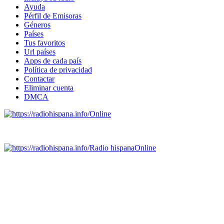
Ayuda
Pérfil de Emisoras
Géneros
Países
Tus favoritos
Url países
Apps de cada país
Política de privacidad
Contactar
Eliminar cuenta
DMCA
Online
Emisoras de radio por web y móvil.
Radio hispana
Online
Todas las principales estaciones de radio del mundo hispano,
portugués-brasileiro y anglosajon (ARGENTINA, BOLIVIA,
BRASIL, CHILE, COLOMBIA, COSTA RICA, CUBA,
ECUADOR, EL SALVADOR, ESPAÑA, GUATEMALA,
HAITI, HONDURAS, JAMAICA, MÉXICO, NICARAGUA,
PANAMA, PARAGUAY, PERÚ, PORTUGAL, PUERTO RICO,
REINO UNIDO, DOMINICANA, TRINIDAD AND TOBAGO,