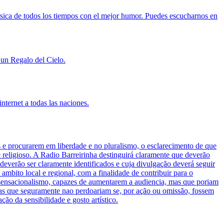
ica de todos los tiempos con el mejor humor. Puedes escucharnos en
 un Regalo del Cielo.
nternet a todas las naciones.
 procurarem em liberdade e no pluralismo, o esclarecimento de que
 religioso. A Radio Barreirinha destinguirá claramente que deverão
s deverão ser claramente identificados e cuja divulgação deverá seguir
 ambito local e regional, com a finalidade de contribuir para o
ao sensacionalismo, capazes de aumentarem a audiencia, mas que poriam
 mas que seguramente nao perdoariam se, por ação ou omissão, fossem
ão da sensibilidade e gosto artístico.