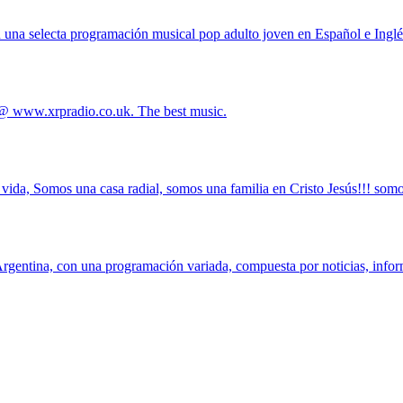
una selecta programación musical pop adulto joven en Español e Inglé
 @ www.xrpradio.co.uk. The best music.
u vida, Somos una casa radial, somos una familia en Cristo Jesús!!! s
entina, con una programación variada, compuesta por noticias, informa