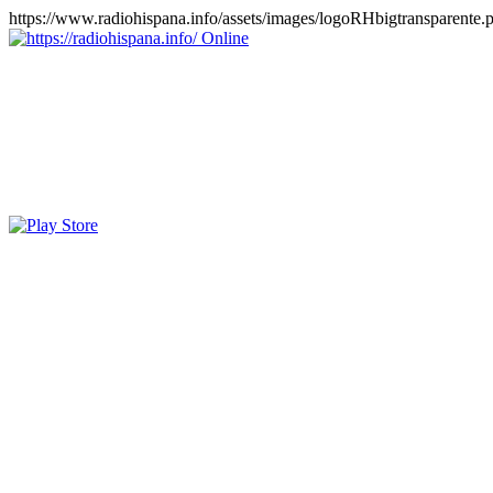
https://www.radiohispana.info/assets/images/logoRHbigtransparente.
Online
https://radiohispana.info
Tiene 15.505 emisoras de radio por web y móvil, para que los pu
COSTA RICA, CUBA, ECUADOR, EL SALVADOR, ESPAÑA,
PERÚ, PORTUGAL, PUERTO RICO, REINO UNIDO, RUMANIA, DO
oirlas, además los puedes disfrutar también en el celular/móvil Android