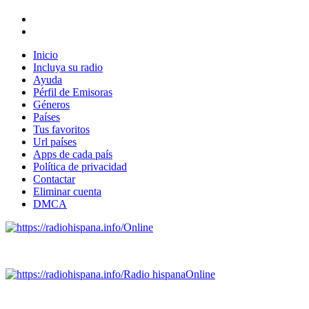
Inicio
Incluya su radio
Ayuda
Pérfil de Emisoras
Géneros
Países
Tus favoritos
Url países
Apps de cada país
Política de privacidad
Contactar
Eliminar cuenta
DMCA
Online
Emisoras de radio por web y móvil.
Radio hispana
Online
Todas las principales estaciones de radio del mundo hispano