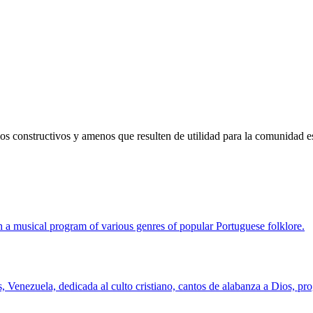
os constructivos y amenos que resulten de utilidad para la comunidad es
 a musical program of various genres of popular Portuguese folklore.
, Venezuela, dedicada al culto cristiano, cantos de alabanza a Dios, p