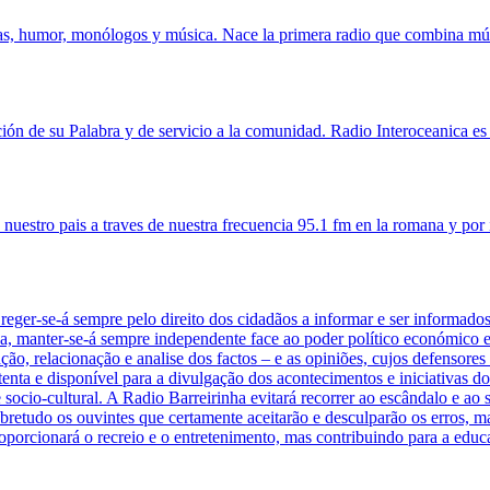
s, humor, monólogos y música. Nace la primera radio que combina mús
ión de su Palabra y de servicio a la comunidad. Radio Interoceanica es
nuestro pais a traves de nuestra frecuencia 95.1 fm en la romana y por i
se-á sempre pelo direito dos cidadãos a informar e ser informados e
a, manter-se-á sempre independente face ao poder político económico e
ação, relacionação e analise dos factos – e as opiniões, cujos defensore
tenta e disponível para a divulgação dos acontecimentos e iniciativas do
 socio-cultural. A Radio Barreirinha evitará recorrer ao escândalo e 
obretudo os ouvintes que certamente aceitarão e desculparão os erros,
orcionará o recreio e o entretenimento, mas contribuindo para a educaç