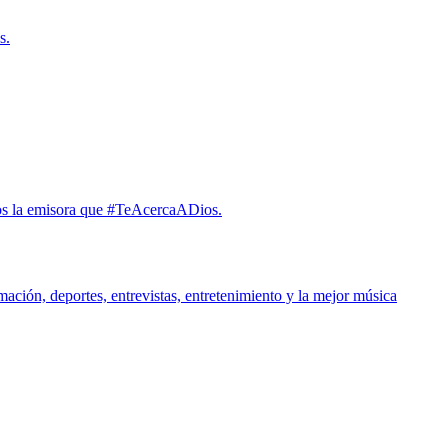
s.
omos la emisora que #TeAcercaADios.
ción, deportes, entrevistas, entretenimiento y la mejor música