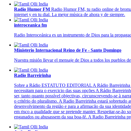
Radio Humor FM
Radio Humor FM, tu radio online de broma
internet y en tu dial. La mejor música de ahora y de siempre.
interoceanica fm
Radio Interoceánica es un instrumento de Dios para la propagac
Ministerio Internacional Reino de Fe - Santo Domingo
Nuestra misión llevar el mensaje de Dios a todos los pueblos de 
Radio Barreirinha
Sobre a Rádio ESTATUTO EDITORIAL A Rádio Barreirinha reger-
necessitam para o exercicio das suas opções A Rádio Barreirinh
ser, tanto quanto possível objectivas, circunscrevendo-se à narr
o critério do pluralismo. A Radio Barreirinha estará sobretudo a
desenvolvimento da região e para a afirmação da sua identidade
em risco a qualidade que se pretende manter. Respeitar-se-ão s
enganados ou abusassem da sua boa-fé. A Radio Barreirinha prop