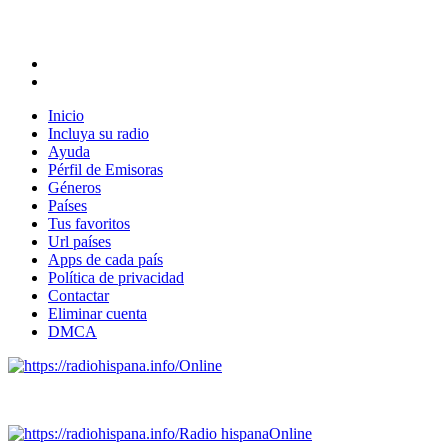
Inicio
Incluya su radio
Ayuda
Pérfil de Emisoras
Géneros
Países
Tus favoritos
Url países
Apps de cada país
Política de privacidad
Contactar
Eliminar cuenta
DMCA
Online
Emisoras de radio por web y móvil.
Radio hispana
Online