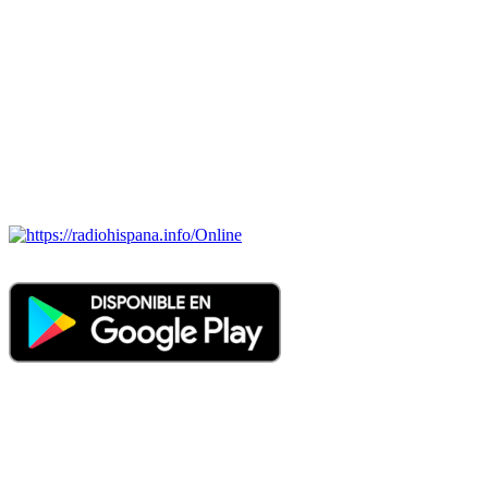
Todas las principales estaciones de radio del mundo hispano,
portugués-brasileiro y anglosajon (ARGENTINA, BOLIVIA,
BRASIL, CHILE, COLOMBIA, COSTA RICA, CUBA,
ECUADOR, EL SALVADOR, ESPAÑA, GUATEMALA,
HAITI, HONDURAS, JAMAICA, MÉXICO, NICARAGUA,
PANAMA, PARAGUAY, PERÚ, PORTUGAL, PUERTO RICO,
REINO UNIDO, DOMINICANA, TRINIDAD AND TOBAGO,
URUGUAY y VENEZUELA). Haga clic en el logo de las
estaciones de radio para oirlas. (Estamos trabajando incorporando
más estaciones diariamente).
Online
Nuevo: Emisoras de radio por web y móvil. Descargas: