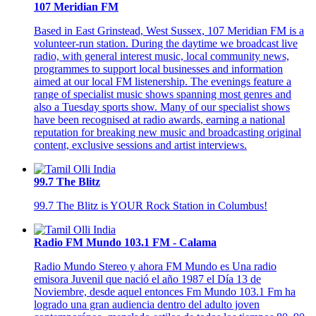
107 Meridian FM
Based in East Grinstead, West Sussex, 107 Meridian FM is a
volunteer-run station. During the daytime we broadcast live
radio, with general interest music, local community news,
programmes to support local businesses and information
aimed at our local FM listenership. The evenings feature a
range of specialist music shows spanning most genres and
also a Tuesday sports show. Many of our specialist shows
have been recognised at radio awards, earning a national
reputation for breaking new music and broadcasting original
content, exclusive sessions and artist interviews.
99.7 The Blitz
99.7 The Blitz is YOUR Rock Station in Columbus!
Radio FM Mundo 103.1 FM - Calama
Radio Mundo Stereo y ahora FM Mundo es Una radio
emisora Juvenil que nació el año 1987 el Día 13 de
Noviembre, desde aquel entonces Fm Mundo 103.1 Fm ha
logrado una gran audiencia dentro del adulto joven