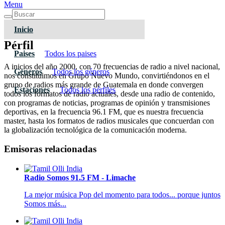
Menu
Inicio
Pérfil
Paises
Todos los paises
A inicios del año 2000, con 70 frecuencias de radio a nivel nacional,
Géneros
Todos los géneros
nos constituimos en Grupo Nuevo Mundo, convirtiéndonos en el
grupo de radios más grande de Guatemala en donde convergen
Estaciones
Todos los pérfiles
todos los formatos de radio actuales, desde una radio de contenido,
con programas de noticias, programas de opinión y transmisiones
deportivas, en la frecuencia 96.1 FM, que es nuestra frecuencia
master, hasta los formatos de radios musicales que concuerdan con
la globalización tecnológica de la comunicación moderna.
Emisoras relacionadas
Radio Somos 91.5 FM - Limache
La mejor música Pop del momento para todos... porque juntos
Somos más...