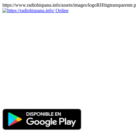
https://www.radiohispana.info/assets/images/logoRHbigtransparente.
Online
https://radiohispana.info
Tiene 15.505 emisoras de radio por web y móvil, para que los
puedas disfrutar, entretenimiento, información y música de todos los
géneros. Países: ARGENTINA, BOLIVIA, BRASIL, CHILE,
COLOMBIA, COSTA RICA, CUBA, ECUADOR, EL
SALVADOR, ESPAÑA, EE.UU, GUATEMALA, HAITI,
HONDURAS, JAMAICA, MARRUECOS, MÉXICO,
NICARAGUA, PANAMA, PARAGUAY, PERÚ, PORTUGAL,
PUERTO RICO, REINO UNIDO, RUMANIA, DOMINICANA,
TRINIDAD AND TOBAGO, URUGUAY y VENEZUELA.
Haga clic en el logo de las estaciones de radio para oirlas, además
los puedes disfrutar también en el celular/móvil Android, en el
Google Play Store, tiene función de grabación, podrás grabar y
crearte playlists gratis. Descargas: