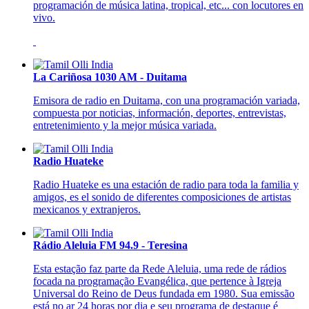
programación de música latina, tropical, etc... con locutores en
vivo.
La Cariñosa 1030 AM - Duitama
Emisora de radio en Duitama, con una programación variada,
compuesta por noticias, información, deportes, entrevistas,
entretenimiento y la mejor música variada.
Radio Huateke
Radio Huateke es una estación de radio para toda la familia y
amigos, es el sonido de diferentes composiciones de artistas
mexicanos y extranjeros.
Rádio Aleluia FM 94.9 - Teresina
Esta estação faz parte da Rede Aleluia, uma rede de rádios
focada na programação Evangélica, que pertence à Igreja
Universal do Reino de Deus fundada em 1980. Sua emissão
está no ar 24 horas por dia e seu programa de destaque é